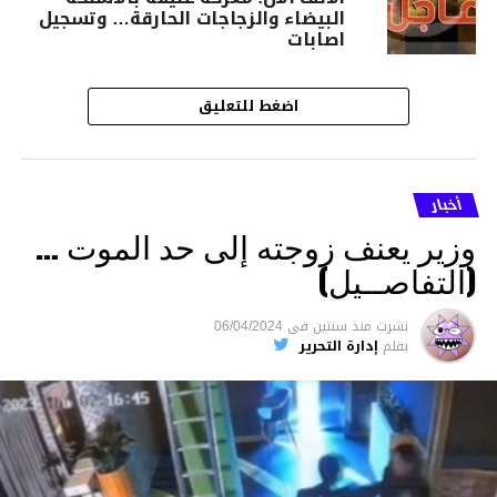
البيضاء والزجاجات الحارقة… وتسجيل
اصابات
اضغط للتعليق
أخبار
وزير يعنف زوجته إلى حد الموت …
(التفاصــيل)
نشرت
منذ سنتين
فى
06/04/2024
بقلم
إدارة التحرير