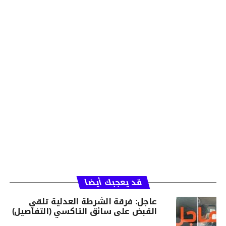
قد يعجبك أيضا
عاجل: فرقة الشرطة العدلية تلقي
القبض على سائق التاكسي (التفاصيل)