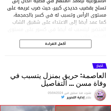
الاسبوعية ليعمد المتهم في قضية الحال إلى
تسلح بقضيب حديدي كبير، حيث ضرب غريمه على
مستوى الرأس وتسبب له في كسر بالجمجمة،
كما عمد أيضا إلى الاعتداء على شقيق الشاب
المتضرر ليتسبب له أيضا في كسور على مستوى
السابق واليد.
هذا وقد تمكن أعوان مركز الأمن الوطني بحي
أكمل القراءة
هلال في توقيت قياسي من محاصرة المشتبه به
والقبض عليه وإحالته على التحقيق في خصوص
ما نُسبه إليه.
أخبار
العاصمة: حريق بمنزل يتسبب في
وفاة مسن … التفاصيل
متابعة
نشرت
منذ سنتين
فى
05/04/2024
بقلم
إدارة التحرير
قسم الاخبار