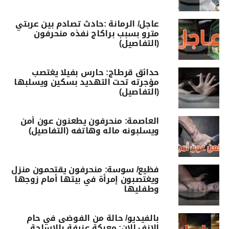
عاجل/ الرمانة :حادث تصادم بين عربتي
مترو بسبب براكاج نفذه منحرفون
(التفاصيل)
حدائق قرطاج: حارس بفيلا يغتصب
مؤجرته تحت التهديد بسكين ويسلبها
(التفاصيل)
العاصمة: منحرفون يطعنون عون أمن
ويسلبونه ماله وهاتفه (التفاصيل)
فظيع/ سوسة: منحرفون يقتحمون منزل
ويغتصبون إمرأة في بيتها أمام زوجها
وطفليها
بالفيديو/ حالة من الفوضى في حام
الانف الان: معركة عنيفة بالاسلحة