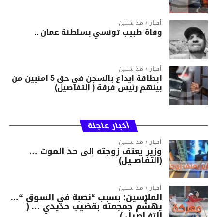
أخبار
منذ سنتين
وفاة طبيب تونسي بسلطنة عمان ..
أخبار
منذ سنتين
ابطاقة ايداع بالسجن في حق 5 امنيين من
بينهم رئيس فرقة ( التفاصيل)
أخبار عاجلة
أخبار
منذ سنتين
وزير يعنف زوجته إلى حد الموت …
(التفاصــيل)
أخبار
منذ سنتين
الملاسين: بسبب “نصبة في السوق “…
يهشّم جمجمته بقضيب حديدي … (
التفـاصيل )