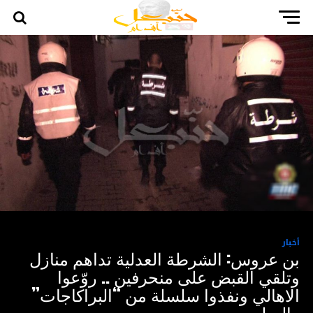
أخبار
بن عروس: الشرطة العدلية تداهم منازل
وتلقي القبض على منحرفين .. روّعوا
الاهالي ونفذوا سلسلة من “البراكاجات”
والسلب