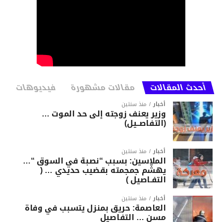
أحدث المقالات
مقالات مشهورة
فيديوهات
أخبار
منذ سنتين
وزير يعنف زوجته إلى حد الموت …
(التفاصــيل)
أخبار
منذ سنتين
الملاسين: بسبب “نصبة في السوق “…
يهشّم جمجمته بقضيب حديدي … (
التفـاصيل )
أخبار
منذ سنتين
العاصمة: حريق بمنزل يتسبب في وفاة
مسن … التفاصيل