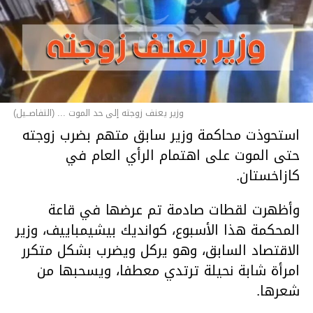
وزير يعنف زوجته إلى حد الموت ... (التفاصــيل)
استحوذت محاكمة وزير سابق متهم بضرب زوجته
حتى الموت على اهتمام الرأي العام في
كازاخستان.
وأظهرت لقطات صادمة تم عرضها في قاعة
المحكمة هذا الأسبوع، كوانديك بيشيمباييف، وزير
الاقتصاد السابق، وهو يركل ويضرب بشكل متكرر
امرأة شابة نحيلة ترتدي معطفا، ويسحبها من
شعرها.