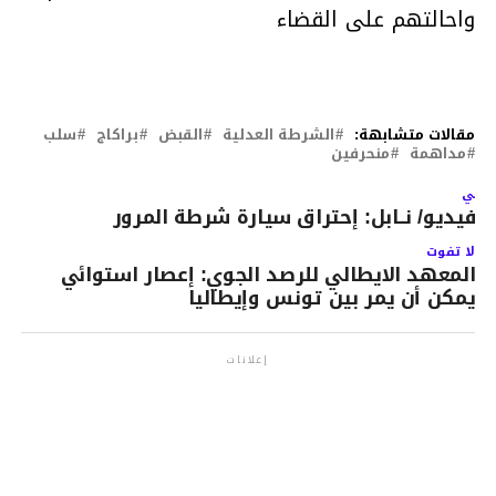
واحالتهم على القضاء
مقالات متشابهة:
الشرطة العدلية
القبض
براكاج
سلب
مداهمة
منحرفين
لتالي
الفيديو/ نــابل: إحتراق سيارة شرطة المرور
لا تفوت
المعهد الايطالي للرصد الجوي: إعصار استوائي
يمكن أن يمر بين تونس وإيطاليا
إعلانات