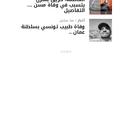
يتسبب في وفاة مسن …
التفاصيل
أخبار
منذ سنتين
وفاة طبيب تونسي بسلطنة
عمان ..
إعلانات