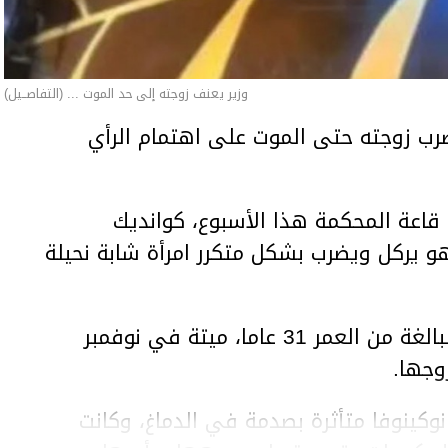
وزير يعنف زوجته إلى حد الموت ... (التفاصــيل)
ب زوجته حتى الموت على اهتمام الرأي
اعة المحكمة هذا الأسبوع، كوانديك
هو يركل ويضرب بشكل متكرر امرأة شابة نحيلة
وعثر على المرأة، سلطانات نوكينوفا، البالغة من العمر 31 عاما، ميتة في نوفمبر
وجها.
وكينوفا متأثرة بصدمة في الدماغ، وكانت