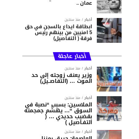
عمان ..
أخبار
منذ سنتين
ابطاقة ايداع بالسجن في حق
5 امنيين من بينهم رئيس
فرقة ( التفاصيل)
أخبار عاجلة
أخبار
منذ سنتين
وزير يعنف زوجته إلى حد
الموت … (التفاصــيل)
أخبار
منذ سنتين
الملاسين: بسبب “نصبة في
السوق “… يهشّم جمجمته
بقضيب حديدي … (
التفـاصيل )
أخبار
منذ سنتين
العاصمة: حريق بمنزل