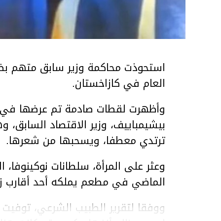
استحوذت محاكمة وزير سابق متهم بضر
العام في كازاخستان.
وأظهرت لقطات صادمة تم عرضها في ق
بيشيمباييف، وزير الاقتصاد السابق، و
ترتدي معطفا، ويسحبها من شعرها.
الماضي في مطعم يملكه أحد أقارب ز
ووفقا لتقرير الطبيب الشرعي، توفيت ن