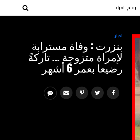
بقلم القراء
أخبار
بنزرت : وفاة مسترابة
لإمراة متزوجة … تاركةً
رضيعا بعمر 6 أشهر