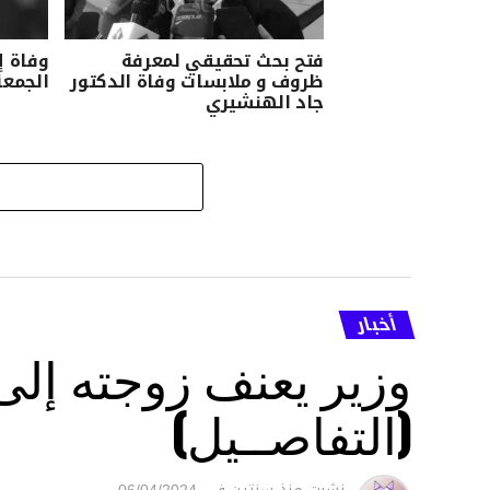
فتح بحث تحقيقي لمعرفة
وفاة إ
ظروف و ملابسات وفاة الدكتور
الجمعة
جاد الهنشيري
أخبار
وزير يعنف زوجته إل
(التفاصــيل)