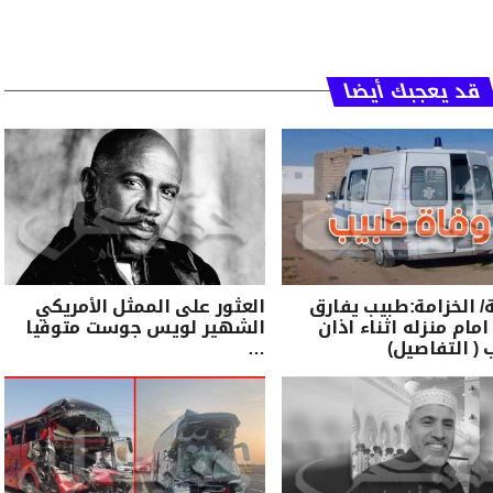
قد يعجبك أيضا
الخزامة:طبيب يفارق
العثور على الممثل الأمريكي
امام منزله اثناء اذان
الشهير لويس جوست متوفيا
 ( التفاصيل)
…