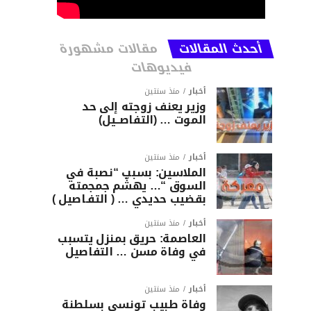
أحدث المقالات
مقالات مشهورة
فيديوهات
أخبار
منذ سنتين
وزير يعنف زوجته إلى حد
الموت … (التفاصــيل)
أخبار
منذ سنتين
الملاسين: بسبب “نصبة في
السوق “… يهشّم جمجمته
بقضيب حديدي … ( التفـاصيل )
أخبار
منذ سنتين
العاصمة: حريق بمنزل يتسبب
في وفاة مسن … التفاصيل
أخبار
منذ سنتين
وفاة طبيب تونسي بسلطنة