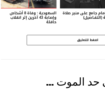
مام جامع على منبر صلاة
السعودية : وفاة 8 أشخاص
 (التفـاصيل)
وإصابة 43 آخرين إثر انقلاب
حافلة
اضغط للتعليق
ى حد الموت …