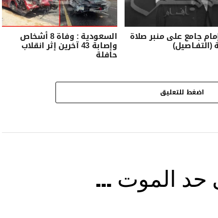
مام جامع على منبر صلاة
السعودية : وفاة 8 أشخاص
 (التفـاصيل)
وإصابة 43 آخرين إثر انقلاب
حافلة
اضغط للتعليق
ى حد الموت …