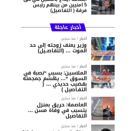
5 امنيين من بينهم رئيس
فرقة ( التفاصيل)
أخبار عاجلة
أخبار
منذ سنتين
وزير يعنف زوجته إلى حد
الموت … (التفاصــيل)
أخبار
منذ سنتين
الملاسين: بسبب “نصبة في
السوق “… يهشّم جمجمته
بقضيب حديدي … (
التفـاصيل )
أخبار
منذ سنتين
العاصمة: حريق بمنزل
يتسبب في وفاة مسن …
التفاصيل
أخبار
منذ سنتين