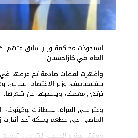
استحوذت محاكمة وزير سابق متهم بضر
العام في كازاخستان.
وأظهرت لقطات صادمة تم عرضها في ق
بيشيمباييف، وزير الاقتصاد السابق، و
ترتدي معطفا، ويسحبها من شعرها.
الماضي في مطعم يملكه أحد أقارب ز
ووفقا لتقرير الطبيب الشرعي، توفيت ن