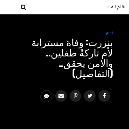
بقلم القراء
أخبار
بنزرت: وفاة مسترابة
لأم تاركةً طفلين..
والامن يحقق..
(التفاصيل)