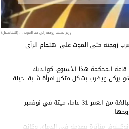
وزير يعنف زوجته إلى حد الموت ... (التفاصــيل)
ب زوجته حتى الموت على اهتمام الرأي
اعة المحكمة هذا الأسبوع، كوانديك
هو يركل ويضرب بشكل متكرر امرأة شابة نحيلة
وعثر على المرأة، سلطانات نوكينوفا، البالغة من العمر 31 عاما، ميتة في نوفمبر
وجها.
وكينوفا متأثرة بصدمة في الدماغ، وكانت