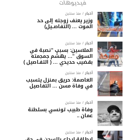
فيديوهات
أخبار
منذ سنتين
وزير يعنف زوجته إلى حد
الموت … (التفاصــيل)
أخبار
منذ سنتين
الملاسين: بسبب “نصبة في
السوق “… يهشّم جمجمته
بقضيب حديدي … ( التفـاصيل )
أخبار
منذ سنتين
العاصمة: حريق بمنزل يتسبب
في وفاة مسن … التفاصيل
أخبار
منذ سنتين
وفاة طبيب تونسي بسلطنة
عمان ..
أخبار
منذ سنتين
ابطاقة ايداع بالسجن في حق