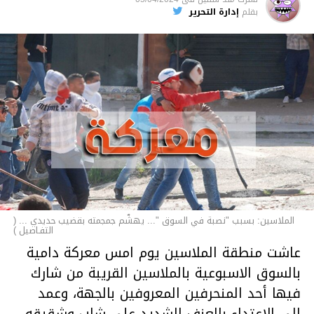
الأخبار
بقلم
إدارة التحرير
الملاسين: بسبب "نصبة في السوق "... يهشّم جمجمته بقضيب حديدي ... (
التفـاصيل )
عاشت منطقة الملاسين يوم امس معركة دامية
بالسوق الاسبوعية بالملاسين القريبة من شارك
فيها أحد المنحرفين المعروفين بالجهة، وعمد
إلى الاعتداء بالعنف الشديد على شاب وشقيقه..