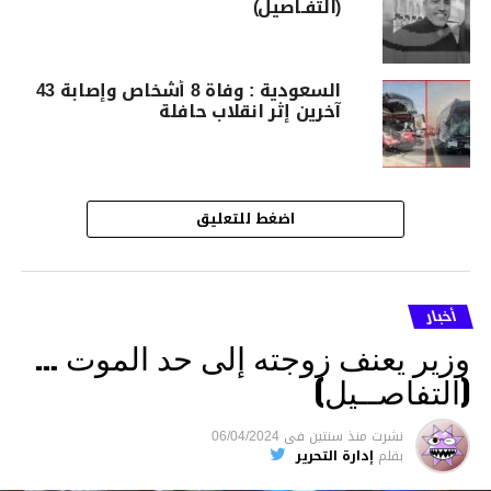
(التفـاصيل)
السعودية : وفاة 8 أشخاص وإصابة 43
آخرين إثر انقلاب حافلة
اضغط للتعليق
أخبار
وزير يعنف زوجته إلى حد الموت …
(التفاصــيل)
نشرت
منذ سنتين
فى
06/04/2024
بقلم
إدارة التحرير