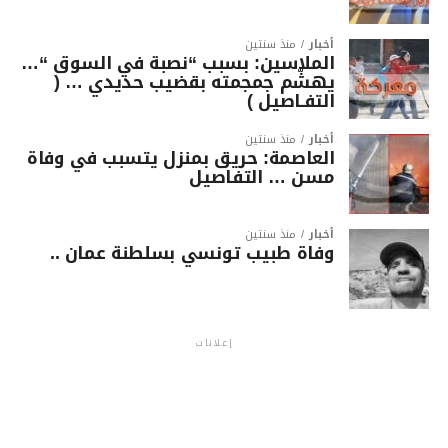
أخبار
منذ سنتين
الملاسين: بسبب “نصبة في السوق “…
يهشّم جمجمته بقضيب حديدي … (
التفـاصيل )
أخبار
منذ سنتين
العاصمة: حريق بمنزل يتسبب في وفاة
مسن … التفاصيل
أخبار
منذ سنتين
وفاة طبيب تونسي بسلطنة عمان ..
إعلانات