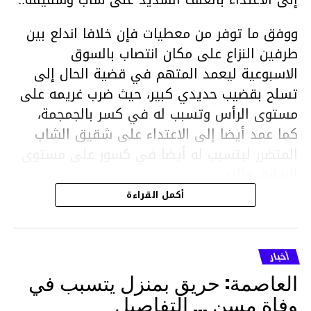
ووفق ما توفر من معطيات فإن خلافا اندلع بين
طرفين النزاع على مكان انتصاب بالسوق
الاسبوعية ليعمد المتهم في قضية الحال إلى
تسلح بقضيب حديدي كبير، حيث ضرب غريمه على
مستوى الرأس وتسبب له في كسر بالجمجمة،
كما عمد أيضا إلى الاعتداء على شقيق الشاب
المتضرر ليتسبب له أيضا في كسور على مستوى
السابق واليد.
هذا وقد تمكن أعوان مركز الأمن الوطني بحي
أكمل القراءة
هلال في توقيت قياسي من محاصرة المشتبه به
والقبض عليه وإحالته على التحقيق في خصوص
ما نُسبه إليه.
أخبار
العاصمة: حريق بمنزل يتسبب في
وفاة مسن … التفاصيل