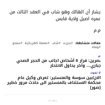
يشار أن الهالك وهو شاب في العقد الثالث من
عمره اصيل ولاية قابس
م.م
مقالات متشابهة:
بنزرت
شاب
صعقة كهربائية
مصنع
وفاة
لتالي
القصرين: فرار 6 أشخاص اجانب من الحجر الصحي
لاجباري… وآخر يحاول الانتحار
لا تفوت
الان/بين سوسة والمنستير: تعرض وكيل عام
محكمة الاستئناف بالمنستير الى حادث مرور خطير
(صور)
إعلانات