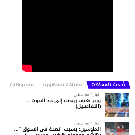
أحدث المقالات
مقالات مشهورة
فيديوهات
أخبار
منذ سنتين
وزير يعنف زوجته إلى حد الموت …
(التفاصــيل)
أخبار
منذ سنتين
الملاسين: بسبب “نصبة في السوق “…
يهشّم جمجمته بقضيب حديدي … (