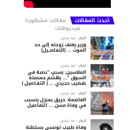
أحدث المقالات
مقالات مشهورة
فيديوهات
أخبار
منذ سنتين
وزير يعنف زوجته إلى حد
الموت … (التفاصــيل)
أخبار
منذ سنتين
الملاسين: بسبب “نصبة في
السوق “… يهشّم جمجمته
بقضيب حديدي … ( التفـاصيل )
أخبار
منذ سنتين
العاصمة: حريق بمنزل يتسبب
في وفاة مسن … التفاصيل
أخبار
منذ سنتين
وفاة طبيب تونسي بسلطنة