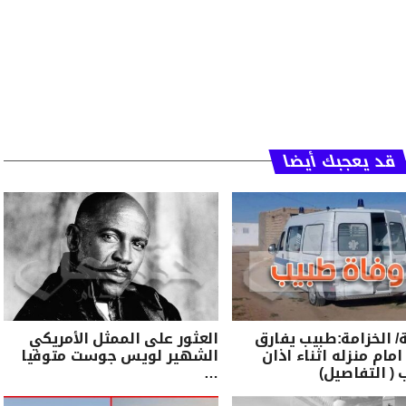
قد يعجبك أيضا
الخزامة:طبيب يفارق
العثور على الممثل الأمريكي
امام منزله اثناء اذان
الشهير لويس جوست متوفيا
 ( التفاصيل)
…