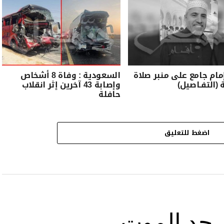
مام جامع على منبر صلاة
السعودية : وفاة 8 أشخاص
 (التفـاصيل)
وإصابة 43 آخرين إثر انقلاب
حافلة
اضغط للتعليق
ى حد الموت …