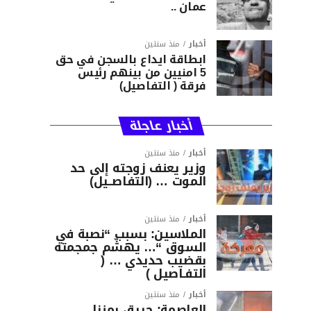
عمان ..
أخبار
منذ سنتين
ابطاقة ايداع بالسجن في حق
5 امنيين من بينهم رئيس
فرقة ( التفاصيل)
أخبار عاجلة
أخبار
منذ سنتين
وزير يعنف زوجته إلى حد
الموت … (التفاصــيل)
أخبار
منذ سنتين
الملاسين: بسبب “نصبة في
السوق “… يهشّم جمجمته
بقضيب حديدي … (
التفـاصيل )
أخبار
منذ سنتين
العاصمة: حريق بمنزل