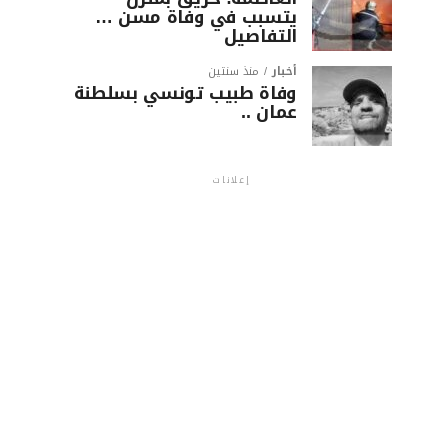
يتسبب في وفاة مسن …
التفاصيل
أخبار
منذ سنتين
وفاة طبيب تونسي بسلطنة
عمان ..
إعلانات