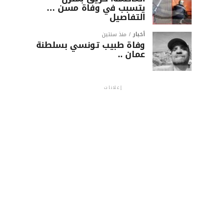
يتسبب في وفاة مسن …
التفاصيل
أخبار
منذ سنتين
وفاة طبيب تونسي بسلطنة
عمان ..
إعلانات