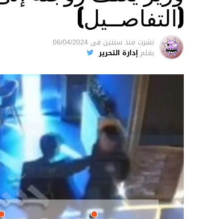
(التفاصــيل)
نشرت
منذ سنتين
فى
06/04/2024
بقلم
إدارة التحرير