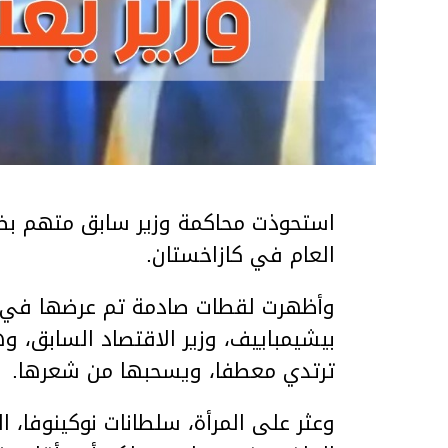
استحوذت محاكمة وزير سابق متهم بضر
العام في كازاخستان.
وأظهرت لقطات صادمة تم عرضها في ق
بيشيمباييف، وزير الاقتصاد السابق، و
ترتدي معطفا، ويسحبها من شعرها.