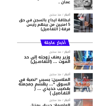
عمان ..
أخبار
منذ سنتين
ابطاقة ايداع بالسجن في حق
5 امنيين من بينهم رئيس
فرقة ( التفاصيل)
أخبار عاجلة
أخبار
منذ سنتين
وزير يعنف زوجته إلى حد
الموت … (التفاصــيل)
أخبار
منذ سنتين
الملاسين: بسبب “نصبة في
السوق “… يهشّم جمجمته
بقضيب حديدي … (
التفـاصيل )
أخبار
منذ سنتين
العاصمة: حريق بمنزل