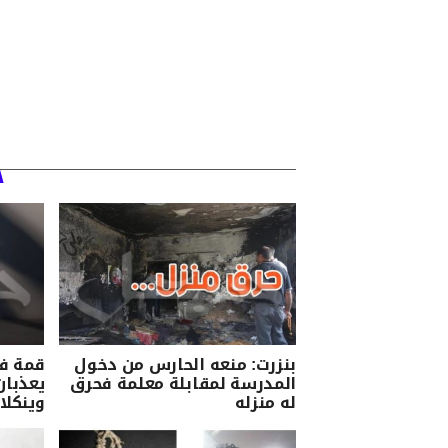
بنزرت: منعه الحارس من دخول
قمة في
المدرسة لمقابلة معلمة فحرق
يعذبان
له منزله
وينكلا