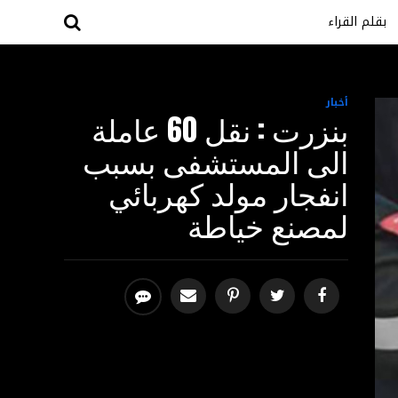
بقلم القراء
أخبار
بنزرت : نقل 60 عاملة
الى المستشفى بسبب
انفجار مولد كهربائي
لمصنع خياطة