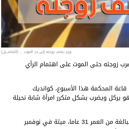
وزير يعنف زوجته إلى حد الموت ... (التفاصــيل)
ب زوجته حتى الموت على اهتمام الرأي
اعة المحكمة هذا الأسبوع، كوانديك
هو يركل ويضرب بشكل متكرر امرأة شابة نحيلة
وعثر على المرأة، سلطانات نوكينوفا، البالغة من العمر 31 عاما، ميتة في نوفمبر