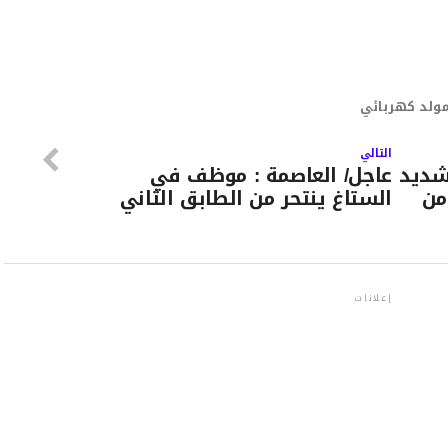
ولد كهربائي
التالي
لشديد
عاجل/ العاصمة : موظف في
من
الستاغ ينتحر من الطابق الثاني
إعلانات