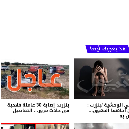
قد يعجبك أيضا
 الوحشية /بنزرت :
بنزرت: إصابة 30 عاملة فلاحية
 أخاهما المعوق…
في حادث مرور… التفاصيل
ن به