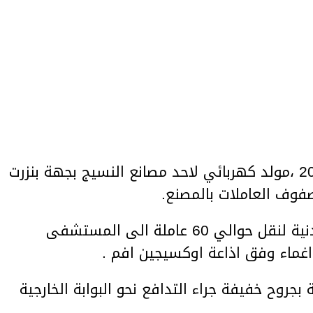
انفجر اليوم الاربعاء 18 جويلية 2018 ،مولد كهربائي لاحد مصانع النسيج بجهة بنزرت
وف العاملات بالمصنع.
وتدخل اعوان الامن و الحماية المدنية لنقل حوالي 60 عاملة الى المستشفى
غماء وفق اذاعة اوكسيجين افم .
جروح خفيفة جراء التدافع نحو البوابة الخارجية