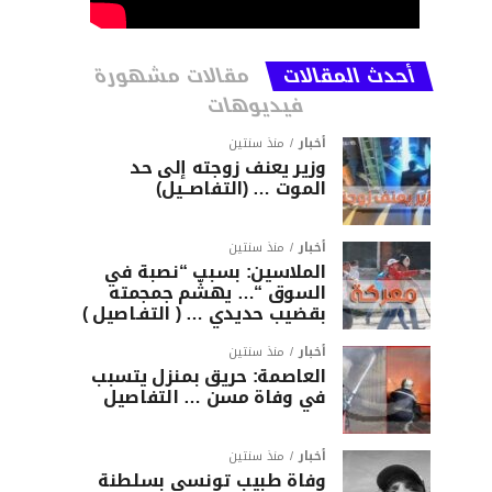
أحدث المقالات
مقالات مشهورة
فيديوهات
أخبار
منذ سنتين
وزير يعنف زوجته إلى حد
الموت … (التفاصــيل)
أخبار
منذ سنتين
الملاسين: بسبب “نصبة في
السوق “… يهشّم جمجمته
بقضيب حديدي … ( التفـاصيل )
أخبار
منذ سنتين
العاصمة: حريق بمنزل يتسبب
في وفاة مسن … التفاصيل
أخبار
منذ سنتين
وفاة طبيب تونسي بسلطنة