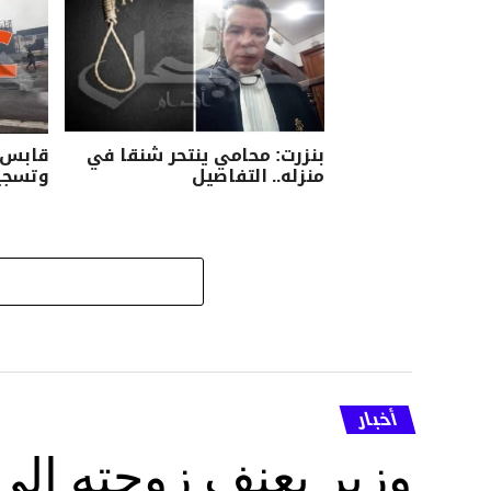
بنزرت: محامي ينتحر شنقا في
قابس: 
منزله.. التفاصيل
وتسجيل
أخبار
وزير يعنف زوجته إل