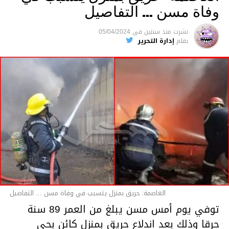
وفاة مسن … التفاصيل
متابعة
نشرت
منذ سنتين
فى
05/04/2024
بقلم
إدارة التحرير
قسم الاخبار
العاصمة: حريق بمنزل يتسبب في وفاة مسن ... التفاصيل
توفي يوم أمس مسن يبلغ من العمر 89 سنة
حرقا وذلك بعد اندلاع حريق بمنزل كائن بحي