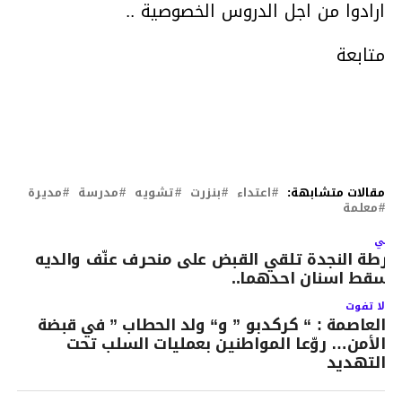
ارادوا من اجل الدروس الخصوصية ..
متابعة
مقالات متشابهة:
اعتداء
بنزرت
تشويه
مدرسة
مديرة
معلمة
لتالي
رطة النجدة تلقي القبض على منحرف عنّف والديه
اسقط اسنان احدهما..
لا تفوت
العاصمة : “ كركدبو ” و“ ولد الحطاب ” في قبضة
الأمن… روّعا المواطنين بعمليات السلب تحت
التهديد