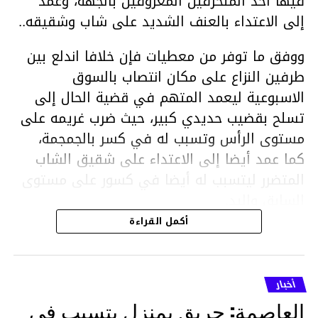
فيها أحد المنحرفين المعروفين بالجهة، وعمد
إلى الاعتداء بالعنف الشديد على شاب وشقيقه..
ووفق ما توفر من معطيات فإن خلافا اندلع بين
طرفين النزاع على مكان انتصاب بالسوق
الاسبوعية ليعمد المتهم في قضية الحال إلى
تسلح بقضيب حديدي كبير، حيث ضرب غريمه على
مستوى الرأس وتسبب له في كسر بالجمجمة،
كما عمد أيضا إلى الاعتداء على شقيق الشاب
المتضرر ليتسبب له أيضا في كسور على مستوى
السابق واليد.
هذا وقد تمكن أعوان مركز الأمن الوطني بحي
أكمل القراءة
هلال في توقيت قياسي من محاصرة المشتبه به
والقبض عليه وإحالته على التحقيق في خصوص
ما نُسبه إليه.
أخبار
العاصمة: حريق بمنزل يتسبب في