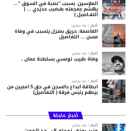
الملاسين: بسبب “نصبة في السوق “…
يهشّم جمجمته بقضيب حديدي … (
التفـاصيل )
أخبار
منذ سنتين
العاصمة: حريق بمنزل يتسبب في وفاة
مسن … التفاصيل
أخبار
منذ سنتين
وفاة طبيب تونسي بسلطنة عمان ..
أخبار
منذ سنتين
ابطاقة ايداع بالسجن في حق 5 امنيين من
بينهم رئيس فرقة ( التفاصيل)
أخبار عاجلة
أخبار
منذ سنتين
وزير يعنف زوجته إلى حد الموت …