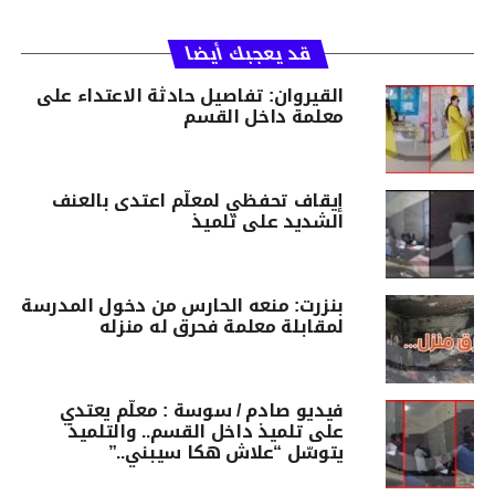
قد يعجبك أيضا
القيروان: تفاصيل حادثة الاعتداء على
معلمة داخل القسم
إيقاف تحفظي لمعلّم اعتدى بالعنف
الشديد على تلميذ
بنزرت: منعه الحارس من دخول المدرسة
لمقابلة معلمة فحرق له منزله
فيديو صادم / سوسة : معلّم يعتدي
على تلميذ داخل القسم.. والتلميذ
يتوسّل “علاش هكا سيبني..”