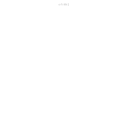
إعلانات
م.م