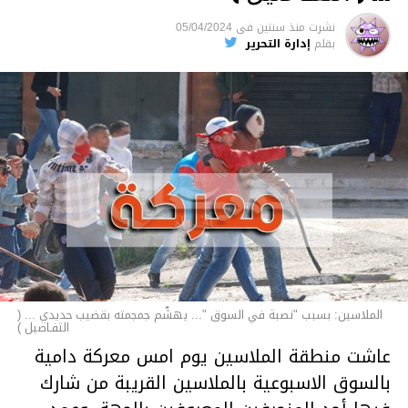
السجن لمدة تصل إلى 20 عاما.
نشرت
منذ سنتين
فى
05/04/2024
الأخبار
بقلم
إدارة التحرير
الملاسين: بسبب "نصبة في السوق "... يهشّم جمجمته بقضيب حديدي ... (
التفـاصيل )
عاشت منطقة الملاسين يوم امس معركة دامية
بالسوق الاسبوعية بالملاسين القريبة من شارك