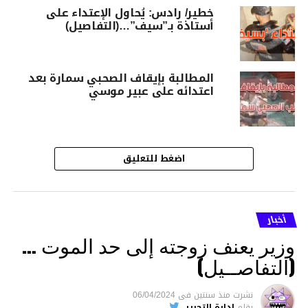
خطير/ رادس: يُحاول الإعتداء على
أستاذة بـ”سيف”…(التفاصيل)
المطالبة بإيقاف الصحبي سمارة بعد
اعتدائه على عبير موسي
اضغط للتعليق
أخبار
وزير يعنف زوجته إلى حد الموت …
(التفاصــيل)
نشرت
منذ سنتين
فى
06/04/2024
بقلم
إدارة التحرير