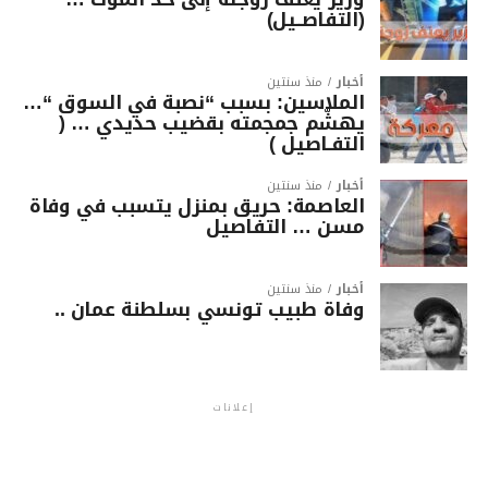
(التفاصــيل)
أخبار
منذ سنتين
الملاسين: بسبب “نصبة في السوق “…
يهشّم جمجمته بقضيب حديدي … (
التفـاصيل )
أخبار
منذ سنتين
العاصمة: حريق بمنزل يتسبب في وفاة
مسن … التفاصيل
أخبار
منذ سنتين
وفاة طبيب تونسي بسلطنة عمان ..
إعلانات