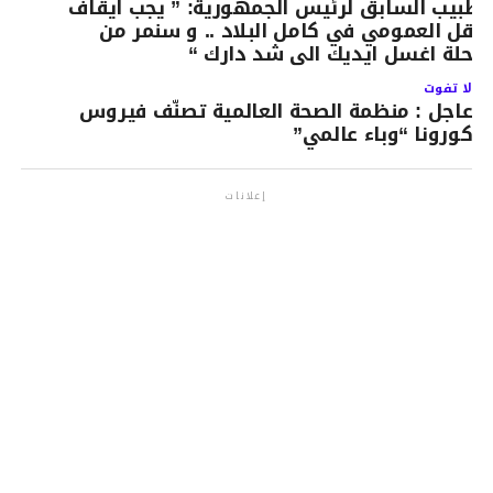
لطبيب السابق لرئيس الجمهورية: ” يجب ايقاف
لنقل العمومي في كامل البلاد .. و سنمر من
رحلة اغسل ايديك الى شد دارك “
لا تفوت
عاجل : منظمة الصحة العالمية تصنّف فيروس
كورونا “وباء عالمي”
إعلانات