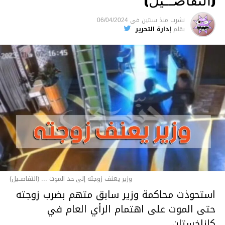
نشرت
منذ سنتين
فى
06/04/2024
بقلم
إدارة التحرير
وزير يعنف زوجته إلى حد الموت ... (التفاصــيل)
استحوذت محاكمة وزير سابق متهم بضرب زوجته
حتى الموت على اهتمام الرأي العام في
كازاخستان.