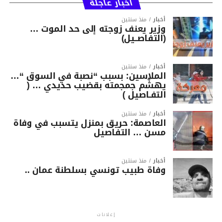
أخبار عاجلة
أخبار
منذ سنتين
وزير يعنف زوجته إلى حد الموت …
(التفاصــيل)
أخبار
منذ سنتين
الملاسين: بسبب “نصبة في السوق “…
يهشّم جمجمته بقضيب حديدي … (
التفـاصيل )
أخبار
منذ سنتين
العاصمة: حريق بمنزل يتسبب في وفاة
مسن … التفاصيل
أخبار
منذ سنتين
وفاة طبيب تونسي بسلطنة عمان ..
إعلانات