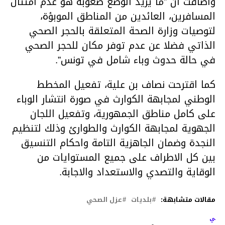
وأضافت أن ”ما يزيد الوضع صعوبة هو عدم امتثال
المسافرين، العائدين من المناطق الموبؤة،
لتوصيات وزارة الصحة المتعلقة بالحجر الصحي
الذاتي فضلا عن عدم توفر مكان للحجر الصحي
في حالة حدوث وباء شامل في تونس”.
كما اقترحت نصاف بن علية، تفعيل المخطط
الوطني لمجابهة الكوارث في صورة انتشار الوباء
على كامل مناطق الجمهورية، وتفعيل اللجان
الجهوية لمجابهة الكوارث والطوارئ وذلك لتنظيم
النجدة وضمان الجاهزية التامة واحكام التنسيق
بين كل الاطراف على جميع المستوايات من
الوقاية والتصدي والاستعداد والاجابة.
مقالات متشابهة:
بلديات
عزل الصحي
لتالي