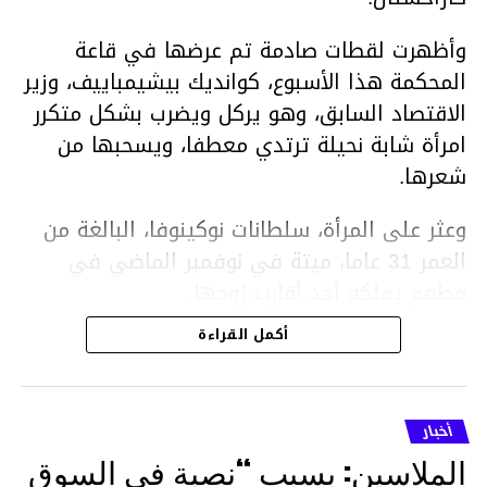
وأظهرت لقطات صادمة تم عرضها في قاعة
المحكمة هذا الأسبوع، كوانديك بيشيمباييف، وزير
الاقتصاد السابق، وهو يركل ويضرب بشكل متكرر
امرأة شابة نحيلة ترتدي معطفا، ويسحبها من
شعرها.
وعثر على المرأة، سلطانات نوكينوفا، البالغة من
العمر 31 عاما، ميتة في نوفمبر الماضي في
مطعم يملكه أحد أقارب زوجها.
أكمل القراءة
ووفقا لتقرير الطبيب الشرعي، توفيت نوكينوفا
متأثرة بصدمة في الدماغ، وكانت إحدى عظام
أنفها مكسورة وكانت هناك كدمات متعددة على
أخبار
وجهها ورأسها وذراعيها ويديها.
الملاسين: بسبب “نصبة في السوق