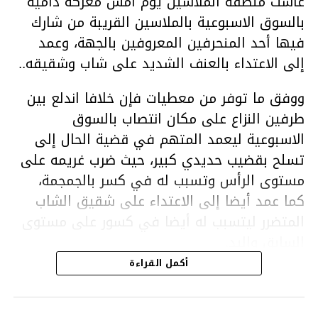
عاشت منطقة الملاسين يوم امس معركة دامية
بالسوق الاسبوعية بالملاسين القريبة من شارك
فيها أحد المنحرفين المعروفين بالجهة، وعمد
إلى الاعتداء بالعنف الشديد على شاب وشقيقه..
ووفق ما توفر من معطيات فإن خلافا اندلع بين
طرفين النزاع على مكان انتصاب بالسوق
الاسبوعية ليعمد المتهم في قضية الحال إلى
تسلح بقضيب حديدي كبير، حيث ضرب غريمه على
مستوى الرأس وتسبب له في كسر بالجمجمة،
كما عمد أيضا إلى الاعتداء على شقيق الشاب
المتضرر ليتسبب له أيضا في كسور على مستوى
السابق واليد.
هذا وقد تمكن أعوان مركز الأمن الوطني بحي
أكمل القراءة
هلال في توقيت قياسي من محاصرة المشتبه به
والقبض عليه وإحالته على التحقيق في خصوص