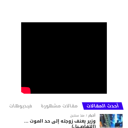
أحدث المقالات
مقالات مشهورة
فيديوهات
أخبار
منذ سنتين
وزير يعنف زوجته إلى حد الموت …
(التفاصــيل)