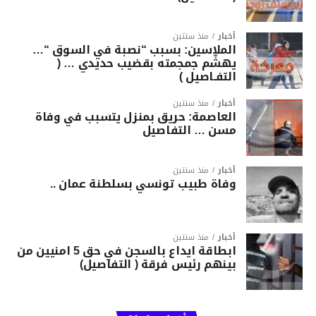
أخبار
منذ سنتين
الملاسين: بسبب “نصبة في السوق “…
يهشّم جمجمته بقضيب حديدي … (
التفـاصيل )
أخبار
منذ سنتين
العاصمة: حريق بمنزل يتسبب في وفاة
مسن … التفاصيل
أخبار
منذ سنتين
وفاة طبيب تونسي بسلطنة عمان ..
أخبار
منذ سنتين
ابطاقة ايداع بالسجن في حق 5 امنيين من
بينهم رئيس فرقة ( التفاصيل)