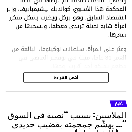
وأظهرت لقطات صادمة تم عرضها في قاعة
المحكمة هذا الأسبوع، كوانديك بيشيمباييف، وزير
الاقتصاد السابق، وهو يركل ويضرب بشكل متكرر
امرأة شابة نحيلة ترتدي معطفا، ويسحبها من
شعرها.
وعثر على المرأة، سلطانات نوكينوفا، البالغة من
العمر 31 عاما، ميتة في نوفمبر الماضي في
مطعم يملكه أحد أقارب زوجها.
أكمل القراءة
ووفقا لتقرير الطبيب الشرعي، توفيت نوكينوفا
متأثرة بصدمة في الدماغ، وكانت إحدى عظام
أنفها مكسورة وكانت هناك كدمات متعددة على
أخبار
وجهها ورأسها وذراعيها ويديها.
الملاسين: بسبب “نصبة في السوق
ويواجه بيشيمباييف (43 عاما) اتهامات بالتعذيب
“… يهشّم جمجمته بقضيب حديدي
والقتل باستخدام العنف الشديد ويواجه عقوبة