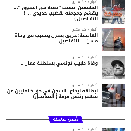
أخبار
منذ سنتين
الملاسين: بسبب “نصبة في السوق “…
يهشّم جمجمته بقضيب حديدي … (
التفـاصيل )
أخبار
منذ سنتين
العاصمة: حريق بمنزل يتسبب في وفاة
مسن … التفاصيل
أخبار
منذ سنتين
وفاة طبيب تونسي بسلطنة عمان ..
أخبار
منذ سنتين
ابطاقة ايداع بالسجن في حق 5 امنيين من
بينهم رئيس فرقة ( التفاصيل)
أخبار عاجلة
أخبار
منذ سنتين