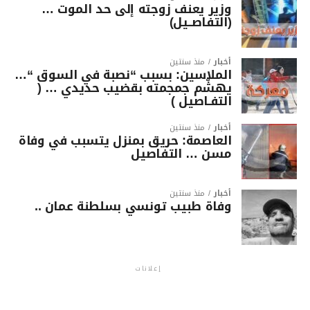
وزير يعنف زوجته إلى حد الموت …
(التفاصــيل)
أخبار
منذ سنتين
الملاسين: بسبب “نصبة في السوق “…
يهشّم جمجمته بقضيب حديدي … (
التفـاصيل )
أخبار
منذ سنتين
العاصمة: حريق بمنزل يتسبب في وفاة
مسن … التفاصيل
أخبار
منذ سنتين
وفاة طبيب تونسي بسلطنة عمان ..
إعلانات