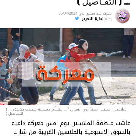
… ( التفـاصيل )
السجن لمدة تصل إلى 20 عاما.
نشرت
منذ سنتين
فى
05/04/2024
الأخبار
بقلم
إدارة التحرير
الملاسين: بسبب "نصبة في السوق "... يهشّم جمجمته بقضيب حديدي ... (
التفـاصيل )
عاشت منطقة الملاسين يوم امس معركة دامية
بالسوق الاسبوعية بالملاسين القريبة من شارك