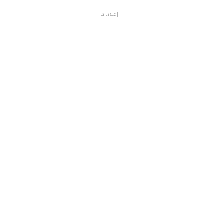
إعلانات
م.م