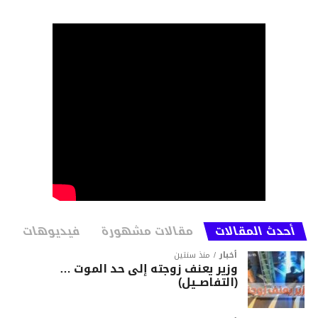
أحدث المقالات
مقالات مشهورة
فيديوهات
أخبار
منذ سنتين
وزير يعنف زوجته إلى حد الموت …
(التفاصــيل)