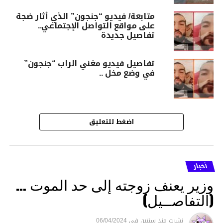
متابعة/ فيديو “جنجون” الذي أثار ضجة
على مواقع التواصل الإجتماعي..
تفاصيل جديدة
تفاصيل فيديو مغني الراب “جنجون”
في وضع مخل ..
اضغط للتعليق
أخبار
وزير يعنف زوجته إلى حد الموت …
(التفاصــيل)
نشرت
منذ سنتين
فى
06/04/2024