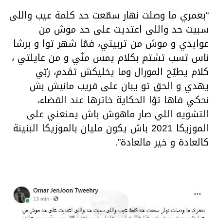
“بعمري ما وصلت نهار سمّعت حد كلمة عيب واللى
سبيت حد واللى اعتديت على حد موش من
عوايدي و موش من تربيتي، فمّا شهر توا و برشا
ناس تسب تشتم بكلام يمس منّي و من عايلتي ،
كلام يطيّح المورال وما يخليكش تڨدم، ربّي
يهدي و الحق تو يبان على قريب مانيش بش
نحكي فاها توّا الحكاية خاترها عند القضاء،
التشويه اللي صار ماهوش باش يمنعني على
الموزيكا 2021 باش يكون مليان بالموزيكا البنينة
كالعادة و خير مالعادة”.