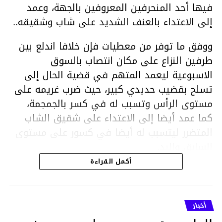
فيها أحد المنحرفين المعروفين بالجهة، وعمد
إلى الاعتداء بالعنف الشديد على شاب وشقيقه..
ووفق ما توفر من معطيات فإن خلافا اندلع بين
طرفين النزاع على مكان انتصاب بالسوق
الاسبوعية ليعمد المتهم في قضية الحال إلى
تسلح بقضيب حديدي كبير، حيث ضرب غريمه على
مستوى الرأس وتسبب له في كسر بالجمجمة،
كما عمد أيضا إلى الاعتداء على شقيق الشاب
المتضرر ليتسبب له أيضا في كسور على مستوى
السابق واليد.
هذا وقد تمكن أعوان مركز الأمن الوطني بحي
أكمل القراءة
هلال في توقيت قياسي من محاصرة المشتبه به
والقبض عليه وإحالته على التحقيق في خصوص
ما نُسبه إليه.
أخبار