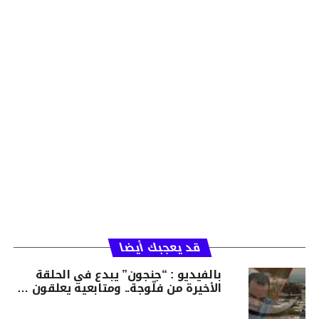
قد يعجبك أيضا
بالفيديو : “جنجون” يبدع في الحلقة
الأخيرة من فلّوجة.. ومتابعيه يعلقون …