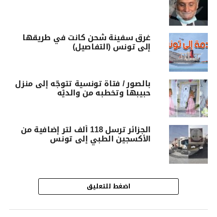
غرق سفينة شحن كانت في طريقها
إلى تونس (التفاصيل)
بالصور / فتاة تونسية تتوجّه إلى منزل
حبيبها وتخطبه من والديْه
الجزائر ترسل 118 ألف لتر إضافية من
الأكسجين الطبي إلى تونس
اضغط للتعليق