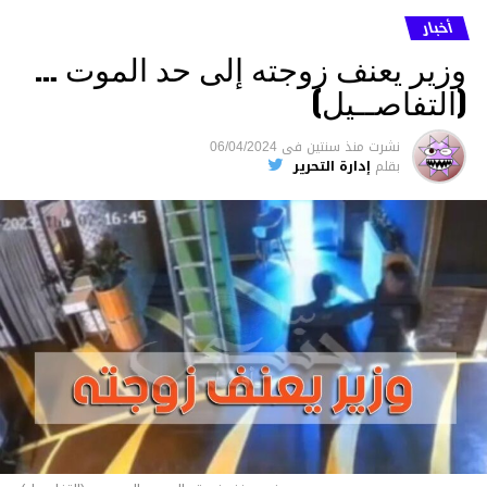
أخبار
وزير يعنف زوجته إلى حد الموت …
(التفاصــيل)
نشرت
منذ سنتين
فى
06/04/2024
بقلم
إدارة التحرير