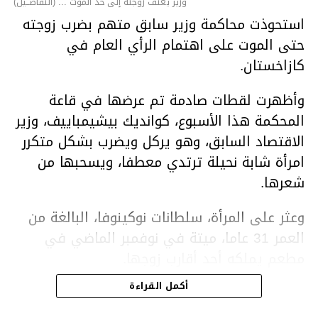
وزير يعنف زوجته إلى حد الموت ... (التفاصــيل)
استحوذت محاكمة وزير سابق متهم بضرب زوجته
حتى الموت على اهتمام الرأي العام في
كازاخستان.
وأظهرت لقطات صادمة تم عرضها في قاعة
المحكمة هذا الأسبوع، كوانديك بيشيمباييف، وزير
الاقتصاد السابق، وهو يركل ويضرب بشكل متكرر
امرأة شابة نحيلة ترتدي معطفا، ويسحبها من
شعرها.
وعثر على المرأة، سلطانات نوكينوفا، البالغة من
العمر 31 عاما، ميتة في نوفمبر الماضي في
مطعم يملكه أحد أقارب زوجها.
أكمل القراءة
ووفقا لتقرير الطبيب الشرعي، توفيت نوكينوفا
متأثرة بصدمة في الدماغ، وكانت إحدى عظام