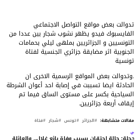
تدوالت بعض مواقع التواصل الاجتماعي
الفايسبوك فيدو يظهر نشوب شجار بين عددا من
التونسيين و الجزائريين بملهى ليلي بحمامات
الجنوبية اثر مضايقة جزائري الجنسية لفتاة
تونسية
.وتدوالت بعض المواقع الرسمية الاخرى ان
الحادثة ايضا تسببت في إصابة احد أعوان الشرطة
السياحية بكسر على مستوى الساق فيما تم
إيقاف أربعة جزائريين.
مقالات متشابهة:
الجزائر
تونس
شجار
فتاة
لتالي
وحجلة: حالة احتقان بسبب وفاة بائع غلال.. والعائلة