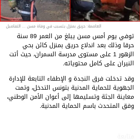
العاصمة: حريق بمنزل يتسبب في وفاة مسن ... التفاصيل
توفي يوم أمس مسن يبلغ من العمر 89 سنة
حرقا وذلك بعد اندلاع حريق بمنزل كائن بحي
الزهور 1 على مستوى مدرسة السمران، حيث أتت
النيران على كامل محتوياته.
وقد تدخلت فرق النجدة و الإطفاء التابعة للإدارة
الجهوية للحماية المدنية بتونس التدخل، وتمت
معاينة الجثة وتسليمها إلى أعوان الأمن الوطني،
وفق المتحدث باسم الحماية المدنية.
متابعة