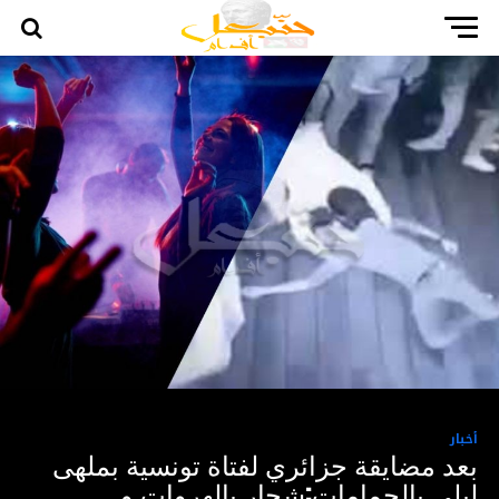
أخبار
بعد مضايقة جزائري لفتاة تونسية بملهى
ليلي بالحمامات:شجار بالهروات و