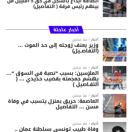
ابطاقة ايداع بالسجن في حق 5 امنيين من
بينهم رئيس فرقة ( التفاصيل)
أخبار عاجلة
أخبار
منذ سنتين
وزير يعنف زوجته إلى حد الموت …
(التفاصــيل)
أخبار
منذ سنتين
الملاسين: بسبب “نصبة في السوق “…
يهشّم جمجمته بقضيب حديدي … (
التفـاصيل )
أخبار
منذ سنتين
العاصمة: حريق بمنزل يتسبب في وفاة
مسن … التفاصيل
أخبار
منذ سنتين
وفاة طبيب تونسي بسلطنة عمان ..