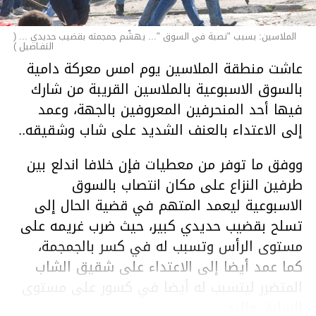
الملاسين: بسبب "نصبة في السوق "... يهشّم جمجمته بقضيب حديدي ... (
التفـاصيل )
عاشت منطقة الملاسين يوم امس معركة دامية
بالسوق الاسبوعية بالملاسين القريبة من شارك
فيها أحد المنحرفين المعروفين بالجهة، وعمد
إلى الاعتداء بالعنف الشديد على شاب وشقيقه..
ووفق ما توفر من معطيات فإن خلافا اندلع بين
طرفين النزاع على مكان انتصاب بالسوق
الاسبوعية ليعمد المتهم في قضية الحال إلى
تسلح بقضيب حديدي كبير، حيث ضرب غريمه على
مستوى الرأس وتسبب له في كسر بالجمجمة،
كما عمد أيضا إلى الاعتداء على شقيق الشاب
المتضرر ليتسبب له أيضا في كسور على مستوى
السابق واليد.