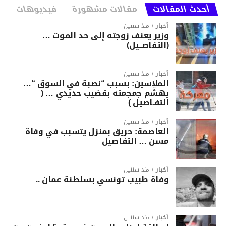
أحدث المقالات
مقالات مشهورة
فيديوهات
أخبار
منذ سنتين
وزير يعنف زوجته إلى حد الموت …
(التفاصــيل)
أخبار
منذ سنتين
الملاسين: بسبب “نصبة في السوق “…
يهشّم جمجمته بقضيب حديدي … (
التفـاصيل )
أخبار
منذ سنتين
العاصمة: حريق بمنزل يتسبب في وفاة
مسن … التفاصيل
أخبار
منذ سنتين
وفاة طبيب تونسي بسلطنة عمان ..
أخبار
منذ سنتين