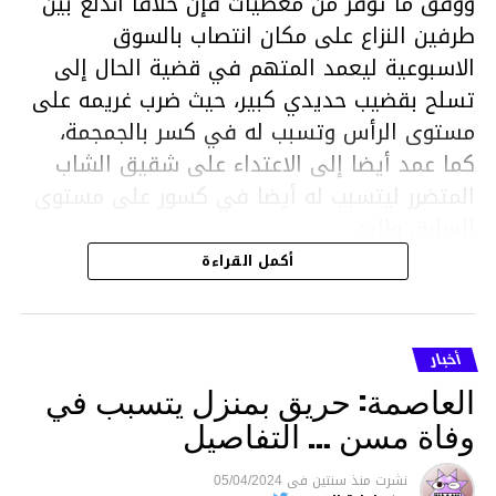
ووفق ما توفر من معطيات فإن خلافا اندلع بين
طرفين النزاع على مكان انتصاب بالسوق
الاسبوعية ليعمد المتهم في قضية الحال إلى
تسلح بقضيب حديدي كبير، حيث ضرب غريمه على
مستوى الرأس وتسبب له في كسر بالجمجمة،
كما عمد أيضا إلى الاعتداء على شقيق الشاب
المتضرر ليتسبب له أيضا في كسور على مستوى
السابق واليد.
هذا وقد تمكن أعوان مركز الأمن الوطني بحي
أكمل القراءة
هلال في توقيت قياسي من محاصرة المشتبه به
والقبض عليه وإحالته على التحقيق في خصوص
ما نُسبه إليه.
أخبار
العاصمة: حريق بمنزل يتسبب في
وفاة مسن … التفاصيل
متابعة
نشرت
منذ سنتين
فى
05/04/2024