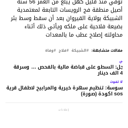
توفي منذ قليل كهل يبلغ من العمر 56 سنة
أصيل منطقة فج الرويسات التابعة لمعتمدية
الشبيكة بولاية القيروان بعد أن سقط وسط بئر
بضيعة فلاحية على ملكه ويأتي ذلك أثناء
محاولته إصلاح عطب ما بالمعدات
مقالات متشابهة:
الشبيكة
فلاح
وفاة
لتالي
اجل: السطو على قباضة مالية بالفحص … وسرقة
40 الف دينار
لا تفوت
سوسة: تنظيم سهرة خيرية والمرابيح لاطفال قرية
sos اكودة (صورة)
إعلانات