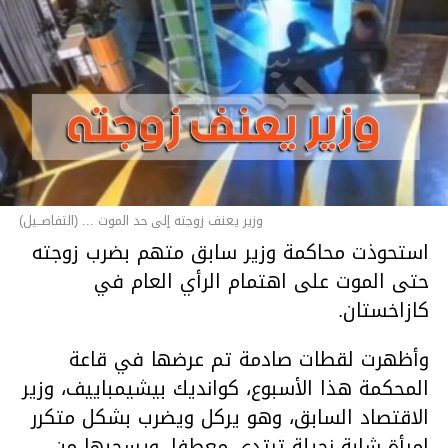
وزير يعنف زوجته إلى حد الموت ... (التفاصــيل)
استحوذت محاكمة وزير سابق متهم بضرب زوجته
حتى الموت على اهتمام الرأي العام في
كازاخستان.
وأظهرت لقطات صادمة تم عرضها في قاعة
المحكمة هذا الأسبوع، كوانديك بيشيمباييف، وزير
الاقتصاد السابق، وهو يركل ويضرب بشكل متكرر
امرأة شابة نحيلة ترتدي معطفا، ويسحبها من