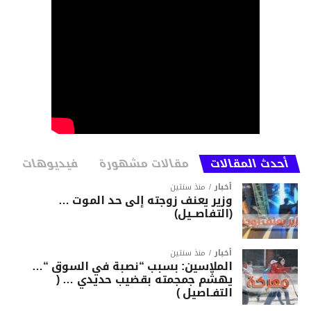
أحدث المقالات
مقالات مشهورة
فيديوهات
أخبار
منذ سنتين
وزير يعنف زوجته إلى حد الموت …
(التفاصــيل)
أخبار
منذ سنتين
الملاسين: بسبب “نصبة في السوق “…
يهشّم جمجمته بقضيب حديدي … (
التفـاصيل )