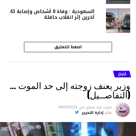
السعودية : وفاة 8 أشخاص وإصابة 43
آخرين إثر انقلاب حافلة
اضغط للتعليق
أخبار
وزير يعنف زوجته إلى حد الموت …
(التفاصــيل)
نشرت
منذ سنتين
فى
06/04/2024
بقلم
إدارة التحرير