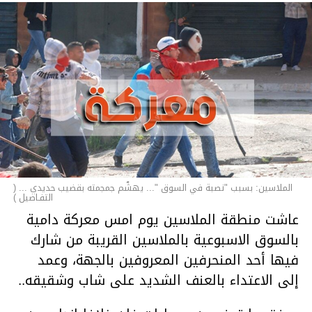
الملاسين: بسبب "نصبة في السوق "... يهشّم جمجمته بقضيب حديدي ... (
التفـاصيل )
عاشت منطقة الملاسين يوم امس معركة دامية
بالسوق الاسبوعية بالملاسين القريبة من شارك
فيها أحد المنحرفين المعروفين بالجهة، وعمد
إلى الاعتداء بالعنف الشديد على شاب وشقيقه..