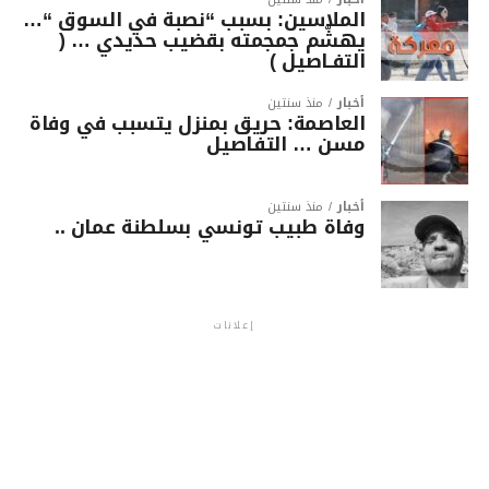
الملاسين: بسبب “نصبة في السوق “…
يهشّم جمجمته بقضيب حديدي … (
التفـاصيل )
أخبار
منذ سنتين
العاصمة: حريق بمنزل يتسبب في وفاة
مسن … التفاصيل
أخبار
منذ سنتين
وفاة طبيب تونسي بسلطنة عمان ..
إعلانات