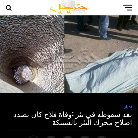
أخبار
بعد سقوطه في بئر :وفاة فلاح كان بصدد
اصلاح محرك البئر بالشبيكة