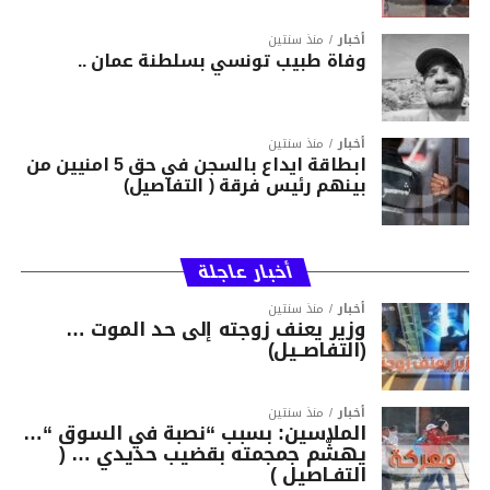
أخبار
منذ سنتين
وفاة طبيب تونسي بسلطنة عمان ..
أخبار
منذ سنتين
ابطاقة ايداع بالسجن في حق 5 امنيين من
بينهم رئيس فرقة ( التفاصيل)
أخبار عاجلة
أخبار
منذ سنتين
وزير يعنف زوجته إلى حد الموت …
(التفاصــيل)
أخبار
منذ سنتين
الملاسين: بسبب “نصبة في السوق “…
يهشّم جمجمته بقضيب حديدي … (
التفـاصيل )