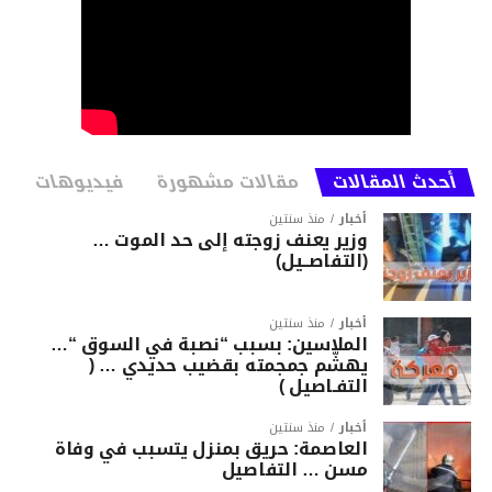
أحدث المقالات
مقالات مشهورة
فيديوهات
أخبار
منذ سنتين
وزير يعنف زوجته إلى حد الموت …
(التفاصــيل)
أخبار
منذ سنتين
الملاسين: بسبب “نصبة في السوق “…
يهشّم جمجمته بقضيب حديدي … (
التفـاصيل )
أخبار
منذ سنتين
العاصمة: حريق بمنزل يتسبب في وفاة
مسن … التفاصيل