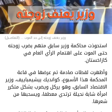
وزير يعنف زوجته إلى حد الموت ... (التفاصــيل)
استحوذت محاكمة وزير سابق متهم بضرب زوجته
حتى الموت على اهتمام الرأي العام في
كازاخستان.
وأظهرت لقطات صادمة تم عرضها في قاعة
المحكمة هذا الأسبوع، كوانديك بيشيمباييف، وزير
الاقتصاد السابق، وهو يركل ويضرب بشكل متكرر
امرأة شابة نحيلة ترتدي معطفا، ويسحبها من
شعرها.