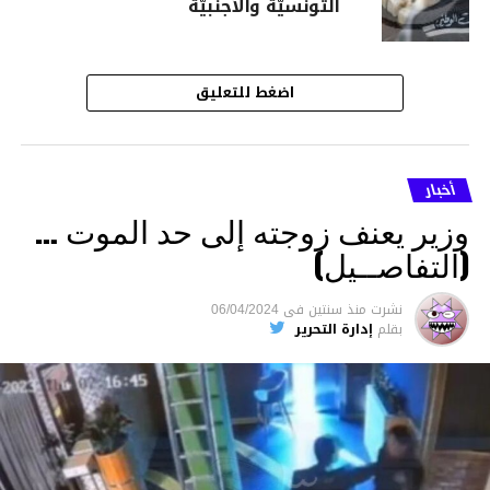
التونسيّة والأجنبيّة
اضغط للتعليق
أخبار
وزير يعنف زوجته إلى حد الموت …
(التفاصــيل)
نشرت
منذ سنتين
فى
06/04/2024
بقلم
إدارة التحرير