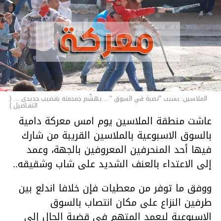
الملاسين: بسبب "نصبة في السوق "... يهشّم جمجمته بقضيب حديدي ... (
التفـاصيل )
عاشت منطقة الملاسين يوم امس معركة دامية
بالسوق الاسبوعية بالملاسين القريبة من شارك
فيها أحد المنحرفين المعروفين بالجهة، وعمد
إلى الاعتداء بالعنف الشديد على شاب وشقيقه..
ووفق ما توفر من معطيات فإن خلافا اندلع بين
طرفين النزاع على مكان انتصاب بالسوق
الاسبوعية ليعمد المتهم في قضية الحال إلى