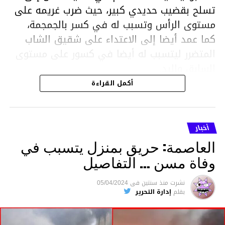
تسلح بقضيب حديدي كبير، حيث ضرب غريمه على
مستوى الرأس وتسبب له في كسر بالجمجمة،
كما عمد أيضا إلى الاعتداء على شقيق الشاب
المتضرر ليتسبب له أيضا في كسور على مستوى
السابق واليد.
هذا وقد تمكن أعوان مركز الأمن الوطني بحي
أكمل القراءة
هلال في توقيت قياسي من محاصرة المشتبه به
والقبض عليه وإحالته على التحقيق في خصوص
ما نُسبه إليه.
أخبار
العاصمة: حريق بمنزل يتسبب في
وفاة مسن … التفاصيل
متابعة
نشرت
منذ سنتين
فى
05/04/2024
بقلم
إدارة التحرير
قسم الاخبار