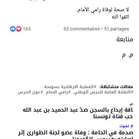
متابعة
م. م
مقالات متشابهة:
العملية الارهابية بسوسة
النقابة العامة للحرس الوطني
رامي الامام
عون الحرس
لتالي
طاقة إيداع بالسجن ضدّ عبد الحميد بن عبد الله
احب قناة تونسنا
لا تفوت
صدمة في الحامة : وفاة عضو لجنة الطوارئ إثر
إصابته بفيروس الكورونا