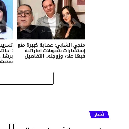
منجي الشابي: عصابة كبيرة متع
تسريب
إستخبارات بتمويلات اماراتية
:”حالت
فيها علاء وزوجته.. التفاصيل
برشا..
وطيشت
تحتي 350 فرنك..” (فيديو)
أخبار
وزير يعنف زوجته إل