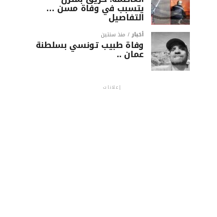
يتسبب في وفاة مسن …
التفاصيل
أخبار
منذ سنتين
وفاة طبيب تونسي بسلطنة
عمان ..
إعلانات