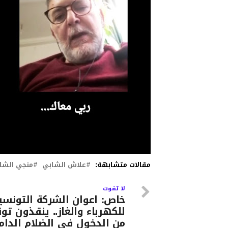
مقالات متشابهة:
علاش الشابي
منجي الشا
لا تفوت
خاص: اعوان الشركة التونسي
للكهرباء والغاز.. ينقذون ت
من الدخول في الضلام الدا