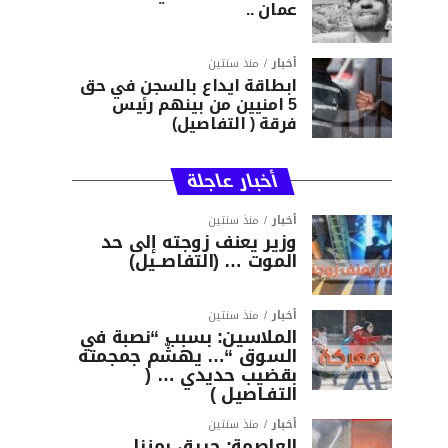
عمان ..
أخبار
منذ سنتين
ابطاقة ايداع بالسجن في حق
5 امنيين من بينهم رئيس
فرقة ( التفاصيل)
أخبار عاجلة
أخبار
منذ سنتين
وزير يعنف زوجته إلى حد
الموت … (التفاصــيل)
أخبار
منذ سنتين
الملاسين: بسبب “نصبة في
السوق “… يهشّم جمجمته
بقضيب حديدي … (
التفـاصيل )
أخبار
منذ سنتين
العاصمة: حريق بمنزل