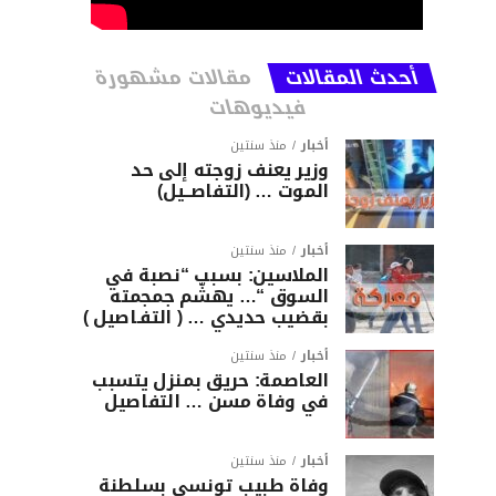
أحدث المقالات
مقالات مشهورة
فيديوهات
أخبار
منذ سنتين
وزير يعنف زوجته إلى حد
الموت … (التفاصــيل)
أخبار
منذ سنتين
الملاسين: بسبب “نصبة في
السوق “… يهشّم جمجمته
بقضيب حديدي … ( التفـاصيل )
أخبار
منذ سنتين
العاصمة: حريق بمنزل يتسبب
في وفاة مسن … التفاصيل
أخبار
منذ سنتين
وفاة طبيب تونسي بسلطنة