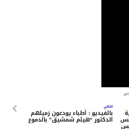
بي
التالي
ة
بالفيديو : أطباء يودعون زميلهم
ونس
الدكتور “هيثم شمشيق” بالدموع
مس