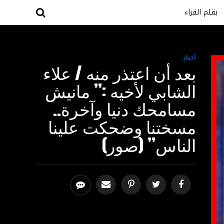
بقلم القراء
أخبار
بعد أن اعتذر منه / علاء
الشابي لأخيه :” مانيش
مسامحك دنيا وآخرة..
مسختنا وضحكت علينا
الناس” (صور)