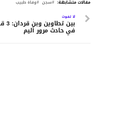
مقالات متشابهة:
سجن
وفاة طبيب
لا تفوت
بين تطاوين 
في حادث مرور أليم