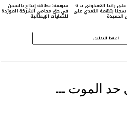
الحكم على رانيا العمدوني ب 6
سوسة: بطاقة إيداع بالسجن
سجنا بتهمة التعدي على
في حق محامي الشركة المورّدة
ق الحميدة
للنفايات الإيطالية
اضغط للتعليق
ى حد الموت …