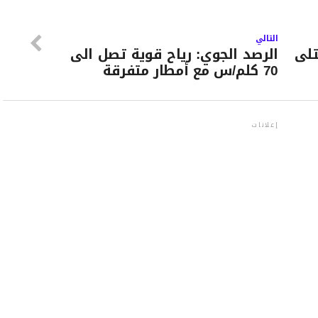
التالي
وبن قردان: 3 قتلى
الرصد الجوي: رياح قوية تصل الى
70 كلم/س مع أمطار متفرقة
إعلانات