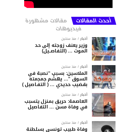
أحدث المقالات
مقالات مشهورة
فيديوهات
أخبار
منذ سنتين
وزير يعنف زوجته إلى حد
الموت … (التفاصــيل)
أخبار
منذ سنتين
الملاسين: بسبب “نصبة في
السوق “… يهشّم جمجمته
بقضيب حديدي … ( التفـاصيل )
أخبار
منذ سنتين
العاصمة: حريق بمنزل يتسبب
في وفاة مسن … التفاصيل
أخبار
منذ سنتين
وفاة طبيب تونسي بسلطنة