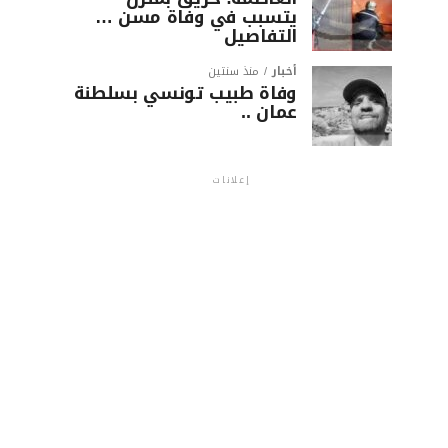
يتسبب في وفاة مسن …
التفاصيل
أخبار
منذ سنتين
وفاة طبيب تونسي بسلطنة
عمان ..
إعلانات