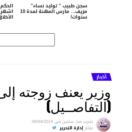
سجن طبيب ” توليد نساء”
مزيف… مارس المهنة لمدة 10
اشهر 
سنوات!
الأخلا
أخبار
وزير يعنف زوجته إل
(التفاصــيل)
نشرت
منذ سنتين
فى
06/04/2024
بقلم
إدارة التحرير