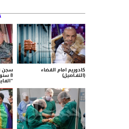
كادوريم امام القضاء
سجن ن
(التفـاصيل)
8 سنو
“الفاي