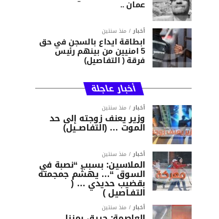
عمان ..
أخبار
منذ سنتين
ابطاقة ايداع بالسجن في حق
5 امنيين من بينهم رئيس
فرقة ( التفاصيل)
أخبار عاجلة
أخبار
منذ سنتين
وزير يعنف زوجته إلى حد
الموت … (التفاصــيل)
أخبار
منذ سنتين
الملاسين: بسبب “نصبة في
السوق “… يهشّم جمجمته
بقضيب حديدي … (
التفـاصيل )
أخبار
منذ سنتين
العاصمة: حريق بمنزل