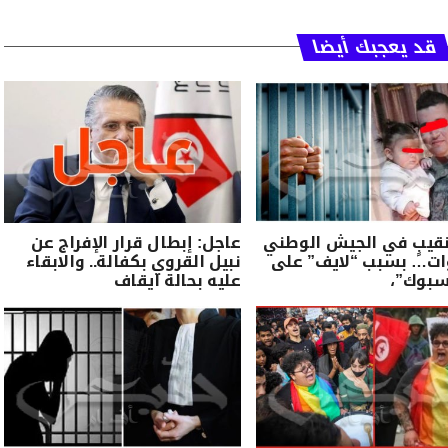
قد يعجبك أيضا
قيبٍ في الجيش الوطني
عاجل: إبطال قرار الإفراج عن
ات… بسبب “لايف” على
نبيل القروي بكفالة.. والابقاء
سبوك”،
عليه بحالة ايقاف