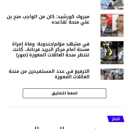
مبروك كورشيد: كان من الواجب منح بن
علي منحة تقاعده
في مشهد مؤلم/جندوبة: وفاة إمراة
مسنة أمام مركز البريد فرنانة.. كانت
تنتظر منحة العائلات المعوزة (صور)
الترفيع في عدد المستفيدين من منحة
العائلات المعوزة
اضغط للتعليق
أخبار