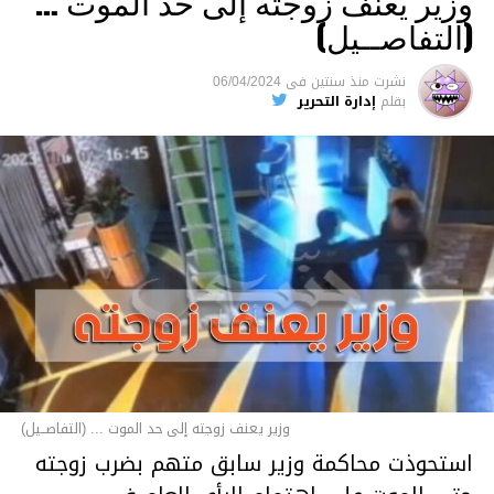
وزير يعنف زوجته إلى حد الموت …
(التفاصــيل)
نشرت
منذ سنتين
فى
06/04/2024
بقلم
إدارة التحرير
وزير يعنف زوجته إلى حد الموت ... (التفاصــيل)
استحوذت محاكمة وزير سابق متهم بضرب زوجته