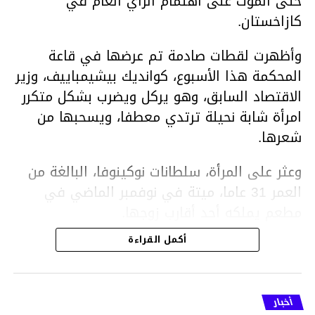
حتى الموت على اهتمام الرأي العام في
كازاخستان.
وأظهرت لقطات صادمة تم عرضها في قاعة
المحكمة هذا الأسبوع، كوانديك بيشيمباييف، وزير
الاقتصاد السابق، وهو يركل ويضرب بشكل متكرر
امرأة شابة نحيلة ترتدي معطفا، ويسحبها من
شعرها.
وعثر على المرأة، سلطانات نوكينوفا، البالغة من
العمر 31 عاما، ميتة في نوفمبر الماضي في
مطعم يملكه أحد أقارب زوجها.
أكمل القراءة
ووفقا لتقرير الطبيب الشرعي، توفيت نوكينوفا
متأثرة بصدمة في الدماغ، وكانت إحدى عظام
أنفها مكسورة وكانت هناك كدمات متعددة على
أخبار
وجهها ورأسها وذراعيها ويديها.