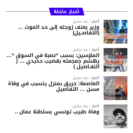
أخبار عاجلة
أخبار
منذ سنتين
وزير يعنف زوجته إلى حد الموت …
(التفاصــيل)
أخبار
منذ سنتين
الملاسين: بسبب “نصبة في السوق “…
يهشّم جمجمته بقضيب حديدي … (
التفـاصيل )
أخبار
منذ سنتين
العاصمة: حريق بمنزل يتسبب في وفاة
مسن … التفاصيل
أخبار
منذ سنتين
وفاة طبيب تونسي بسلطنة عمان ..