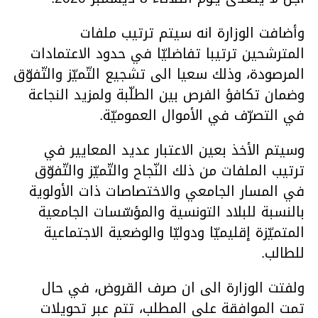
وأضافت الوزارة انه سيتم ترتيب ملفات
المترشحين ترتيبا تفاضليّا في حدود الاعتمادات
المرصودة، وذلك سعيا الى تشجيع التّميّز والتّفوّق
وضمان تكافؤ الفرص بين الطلّبة ولمزيد النجاعة
في التصرّف في الأموال العموميّة.
وسيتم الأخذ بعين الاعتبار عديد المعايير في
ترتيب الملفات من ذلك النّجاح والتّميّز والتّفوّق
في المسار الجامعي والاختصاصات ذات الأولوية
بالنسبة للبلاد التونسية والمؤسّسات الجامعية
المتميّزة إقليميّا ودوليّا والوضعية الاجتماعية
للطالب.
ولفتت الوزارة الى ان صرف القروض، في حال
تمت الموافقة على المطلب، تتم عبر تحويلات