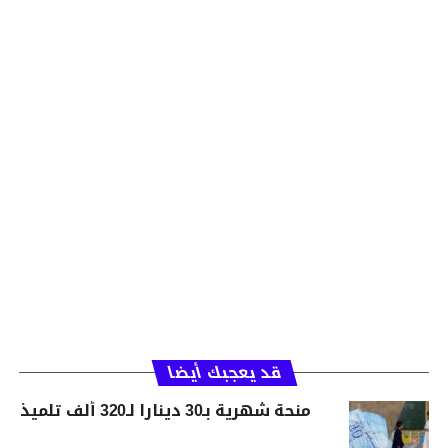
قد يعجبك أيضا
منحة شهرية بـ30 دينارا لـ320 ألف تلميذ