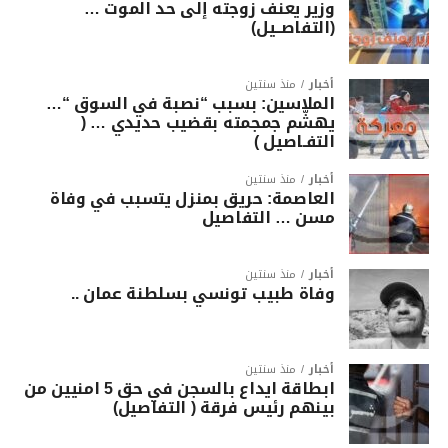
وزير يعنف زوجته إلى حد الموت …
(التفاصــيل)
أخبار
منذ سنتين
الملاسين: بسبب “نصبة في السوق “…
يهشّم جمجمته بقضيب حديدي … (
التفـاصيل )
أخبار
منذ سنتين
العاصمة: حريق بمنزل يتسبب في وفاة
مسن … التفاصيل
أخبار
منذ سنتين
وفاة طبيب تونسي بسلطنة عمان ..
أخبار
منذ سنتين
ابطاقة ايداع بالسجن في حق 5 امنيين من
بينهم رئيس فرقة ( التفاصيل)