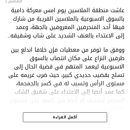
التفـاصيل )
عاشت منطقة الملاسين يوم امس معركة دامية
بالسوق الاسبوعية بالملاسين القريبة من شارك
فيها أحد المنحرفين المعروفين بالجهة، وعمد
إلى الاعتداء بالعنف الشديد على شاب وشقيقه..
ووفق ما توفر من معطيات فإن خلافا اندلع بين
طرفين النزاع على مكان انتصاب بالسوق
الاسبوعية ليعمد المتهم في قضية الحال إلى
تسلح بقضيب حديدي كبير، حيث ضرب غريمه على
مستوى الرأس وتسبب له في كسر بالجمجمة،
كما عمد أيضا إلى الاعتداء على شقيق الشاب
المتضرر ليتسبب له أيضا في كسور على مستوى
السابق واليد.
هذا وقد تمكن أعوان مركز الأمن الوطني بحي
أكمل القراءة
هلال في توقيت قياسي من محاصرة المشتبه به