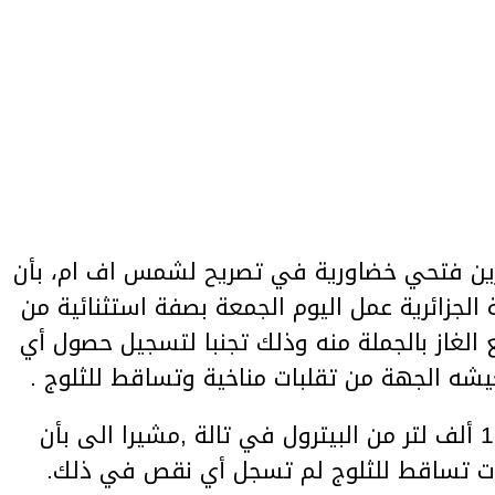
صرين فتحي خضاورية في تصريح لشمس اف ام، بأن
الجزائرية عمل اليوم الجمعة بصفة استثنائية من
ع الغاز بالجملة منه وذلك تجنبا لتسجيل حصول أي
شه الجهة من تقلبات مناخية وتساقط للثلوج .
كما أشار خضاورية بأنه تم توفير 11 ألف لتر من البيترول في تالة ,مشيرا الى بأن
ت تساقط للثلوج لم تسجل أي نقص في ذلك.