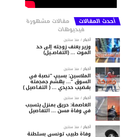
أحدث المقالات
مقالات مشهورة
فيديوهات
أخبار
منذ سنتين
وزير يعنف زوجته إلى حد
الموت … (التفاصــيل)
أخبار
منذ سنتين
الملاسين: بسبب “نصبة في
السوق “… يهشّم جمجمته
بقضيب حديدي … ( التفـاصيل )
أخبار
منذ سنتين
العاصمة: حريق بمنزل يتسبب
في وفاة مسن … التفاصيل
أخبار
منذ سنتين
وفاة طبيب تونسي بسلطنة