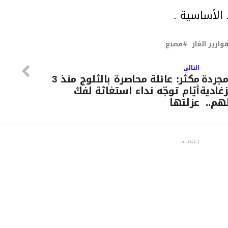
 الأساسية .
وارير الغاز
مصنع
التالي
مجردة
مكثر: عائلة محاصرة بالثلوج منذ 3
غادية
أيّام توجّه نداء استغاثة لفكّ
هم..
عزلتها
إعلانات