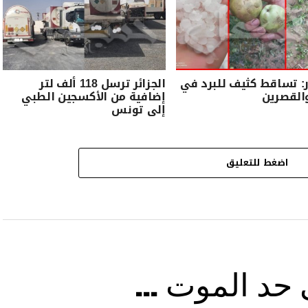
: تساقط كثيف للبرد في
الجزائر ترسل 118 ألف لتر
القصرين
إضافية من الأكسجين الطبي
إلى تونس
اضغط للتعليق
ى حد الموت …