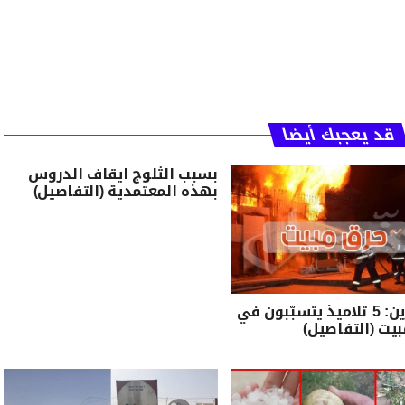
قد يعجبك أيضا
بسبب الثلوج ايقاف الدروس
بهذه المعتمدية (التفاصيل)
القصرين: 5 تلاميذ يتسبّبون في
يت (التفاصيل)