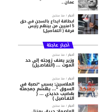
عمان ..
أخبار
منذ سنتين
ابطاقة ايداع بالسجن في حق
5 امنيين من بينهم رئيس
فرقة ( التفاصيل)
أخبار عاجلة
أخبار
منذ سنتين
وزير يعنف زوجته إلى حد
الموت … (التفاصــيل)
أخبار
منذ سنتين
الملاسين: بسبب “نصبة في
السوق “… يهشّم جمجمته
بقضيب حديدي … (
التفـاصيل )
أخبار
منذ سنتين
العاصمة: حريق بمنزل