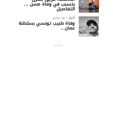
يتسبب في وفاة مسن …
التفاصيل
أخبار
منذ سنتين
وفاة طبيب تونسي بسلطنة
عمان ..
إعلانات