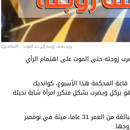
وزير يعنف زوجته إلى حد الموت ... (التفاصــيل)
ب زوجته حتى الموت على اهتمام الرأي
اعة المحكمة هذا الأسبوع، كوانديك
هو يركل ويضرب بشكل متكرر امرأة شابة نحيلة
وعثر على المرأة، سلطانات نوكينوفا، البالغة من العمر 31 عاما، ميتة في نوفمبر
وجها.