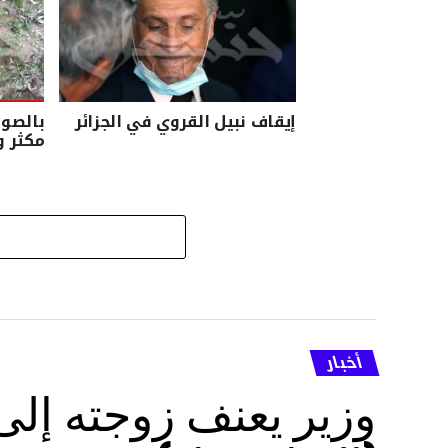
إيقاف نبيل القروي في الجزائر
بالصور
مكثر و
أخبار
وزير يعنف زوجته إل