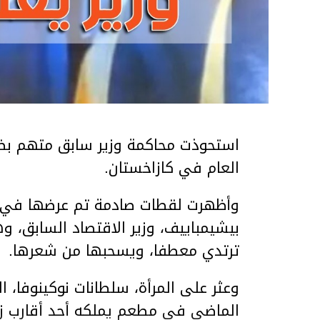
استحوذت محاكمة وزير سابق متهم بضر
العام في كازاخستان.
وأظهرت لقطات صادمة تم عرضها في ق
بيشيمباييف، وزير الاقتصاد السابق، و
ترتدي معطفا، ويسحبها من شعرها.
الماضي في مطعم يملكه أحد أقارب ز