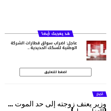
قد يعجبك أيضا
عاجل: اضراب سواق قطارات الشركة
الوطنية للسكك الحديدية ..
اضغط للتعليق
أخبار
وزير يعنف زوجته إلى حد الموت …
(التفاصــيل)