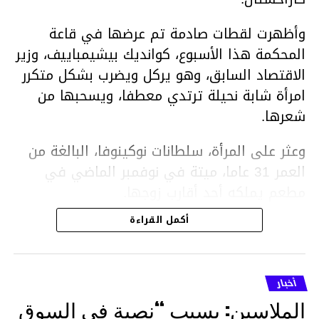
وأظهرت لقطات صادمة تم عرضها في قاعة
المحكمة هذا الأسبوع، كوانديك بيشيمباييف، وزير
الاقتصاد السابق، وهو يركل ويضرب بشكل متكرر
امرأة شابة نحيلة ترتدي معطفا، ويسحبها من
شعرها.
وعثر على المرأة، سلطانات نوكينوفا، البالغة من
العمر 31 عاما، ميتة في نوفمبر الماضي في
مطعم يملكه أحد أقارب زوجها.
أكمل القراءة
ووفقا لتقرير الطبيب الشرعي، توفيت نوكينوفا
متأثرة بصدمة في الدماغ، وكانت إحدى عظام
أنفها مكسورة وكانت هناك كدمات متعددة على
أخبار
وجهها ورأسها وذراعيها ويديها.
الملاسين: بسبب “نصبة في السوق