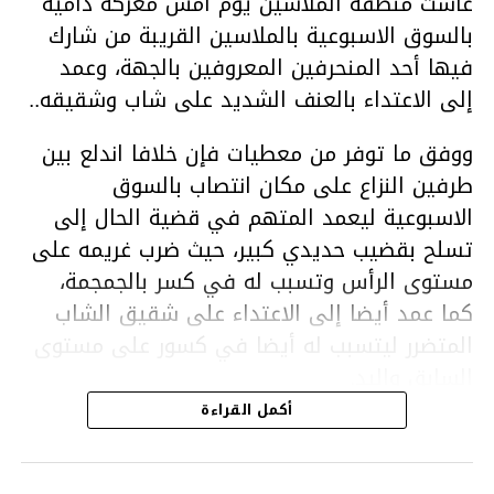
عاشت منطقة الملاسين يوم امس معركة دامية
بالسوق الاسبوعية بالملاسين القريبة من شارك
فيها أحد المنحرفين المعروفين بالجهة، وعمد
إلى الاعتداء بالعنف الشديد على شاب وشقيقه..
ووفق ما توفر من معطيات فإن خلافا اندلع بين
طرفين النزاع على مكان انتصاب بالسوق
الاسبوعية ليعمد المتهم في قضية الحال إلى
تسلح بقضيب حديدي كبير، حيث ضرب غريمه على
مستوى الرأس وتسبب له في كسر بالجمجمة،
كما عمد أيضا إلى الاعتداء على شقيق الشاب
المتضرر ليتسبب له أيضا في كسور على مستوى
السابق واليد.
هذا وقد تمكن أعوان مركز الأمن الوطني بحي
أكمل القراءة
هلال في توقيت قياسي من محاصرة المشتبه به
والقبض عليه وإحالته على التحقيق في خصوص