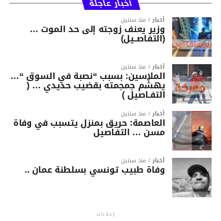
أخبار عاجلة
أخبار
منذ سنتين
وزير يعنف زوجته إلى حد الموت …
(التفاصــيل)
أخبار
منذ سنتين
الملاسين: بسبب “نصبة في السوق “…
يهشّم جمجمته بقضيب حديدي … (
التفـاصيل )
أخبار
منذ سنتين
العاصمة: حريق بمنزل يتسبب في وفاة
مسن … التفاصيل
أخبار
منذ سنتين
وفاة طبيب تونسي بسلطنة عمان ..
إعلانات