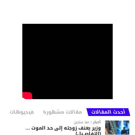
أحدث المقالات
مقالات مشهورة
فيديوهات
أخبار
منذ سنتين
وزير يعنف زوجته إلى حد الموت …
(التفاصــيل)