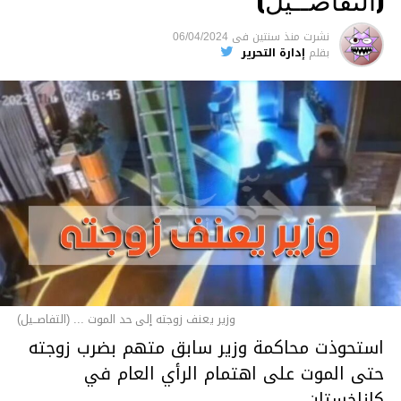
نشرت
منذ سنتين
فى
06/04/2024
بقلم
إدارة التحرير
وزير يعنف زوجته إلى حد الموت ... (التفاصــيل)
استحوذت محاكمة وزير سابق متهم بضرب زوجته
حتى الموت على اهتمام الرأي العام في
كازاخستان.