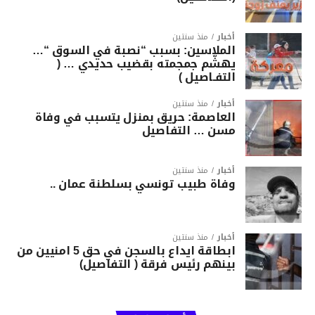
أخبار
منذ سنتين
الملاسين: بسبب “نصبة في السوق “…
يهشّم جمجمته بقضيب حديدي … (
التفـاصيل )
أخبار
منذ سنتين
العاصمة: حريق بمنزل يتسبب في وفاة
مسن … التفاصيل
أخبار
منذ سنتين
وفاة طبيب تونسي بسلطنة عمان ..
أخبار
منذ سنتين
ابطاقة ايداع بالسجن في حق 5 امنيين من
بينهم رئيس فرقة ( التفاصيل)