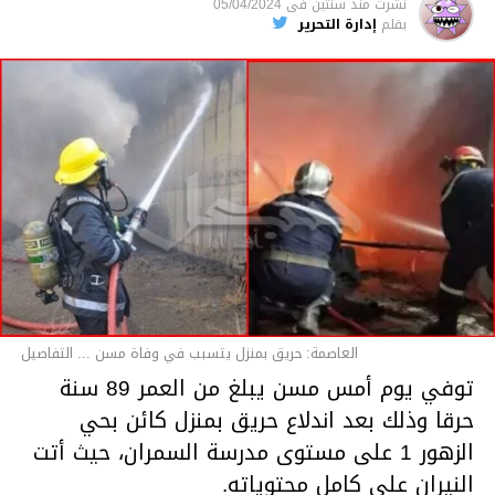
نشرت
منذ سنتين
فى
05/04/2024
بقلم
إدارة التحرير
قسم الاخبار
العاصمة: حريق بمنزل يتسبب في وفاة مسن ... التفاصيل
توفي يوم أمس مسن يبلغ من العمر 89 سنة
حرقا وذلك بعد اندلاع حريق بمنزل كائن بحي
الزهور 1 على مستوى مدرسة السمران، حيث أتت
النيران على كامل محتوياته.