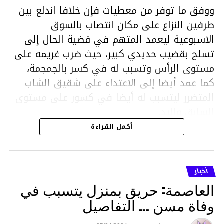
ووفق ما توفر من معطيات فإن خلافا اندلع بين
طرفين النزاع على مكان انتصاب بالسوق
الاسبوعية ليعمد المتهم في قضية الحال إلى
تسلح بقضيب حديدي كبير، حيث ضرب غريمه على
مستوى الرأس وتسبب له في كسر بالجمجمة،
كما عمد أيضا إلى الاعتداء على شقيق الشاب
المتضرر ليتسبب له أيضا في كسور على مستوى
السابق واليد.
هذا وقد تمكن أعوان مركز الأمن الوطني بحي
أكمل القراءة
هلال في توقيت قياسي من محاصرة المشتبه به
والقبض عليه وإحالته على التحقيق في خصوص
ما نُسبه إليه.
أخبار
العاصمة: حريق بمنزل يتسبب في
وفاة مسن … التفاصيل
متابعة