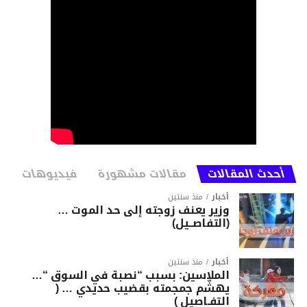
أحدث المقالات
مقالات مشهورة
فيديوهات
أخبار
منذ سنتين
وزير يعنف زوجته إلى حد الموت …
(التفاصــيل)
أخبار
منذ سنتين
الملاسين: بسبب “نصبة في السوق “…
يهشّم جمجمته بقضيب حديدي … (
التفـاصيل )