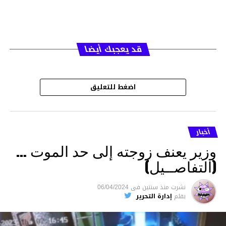
قد يعجبك أيضا
اضغط للتعليق
أخبار
وزير يعنف زوجته إلى حد الموت …
(التفاصــيل)
نشرت
منذ سنتين
فى
06/04/2024
بقلم
إدارة التحرير