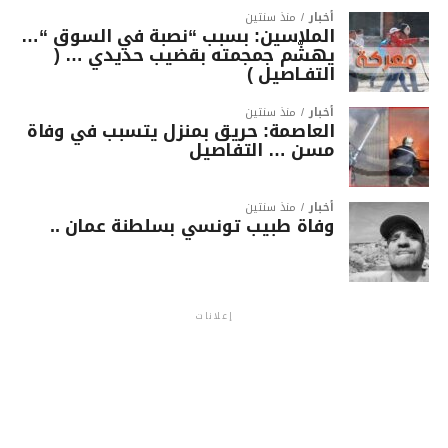
أخبار
منذ سنتين
الملاسين: بسبب “نصبة في السوق “…
يهشّم جمجمته بقضيب حديدي … (
التفـاصيل )
أخبار
منذ سنتين
العاصمة: حريق بمنزل يتسبب في وفاة
مسن … التفاصيل
أخبار
منذ سنتين
وفاة طبيب تونسي بسلطنة عمان ..
إعلانات