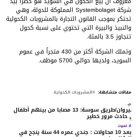
معروف أن بيع الكحول في السويد هو حصراً بيد
شركة Systembolaget المملوكة للدولة، وهي
تحتكر بموجب القانون التجارة بالمشروبات الكحولية
والنبيذ والبيرة التي تحتوي على نسبة كحول
تتجاوز 3.5 بالمئة.
وتملك الشركة أكثر من 430 متجراً في عموم
السويد، ولديها حوالي 5700 موظف.
مقالات متشابهة:
المشروبات الكحولية
لتالي
القيروان/طريق سوسة: 13 مصابا من بينهم أطفال
ي حادث مرور خطير
لا تفوت
بعد 10 محاولات : جندي عمره 44 سنة ينجح في