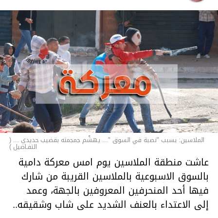
الملاسين: بسبب "نصبة في السوق "... يهشّم جمجمته بقضيب حديدي ... (
التفـاصيل )
عاشت منطقة الملاسين يوم امس معركة دامية
بالسوق الاسبوعية بالملاسين القريبة من شارك
فيها أحد المنحرفين المعروفين بالجهة، وعمد
إلى الاعتداء بالعنف الشديد على شاب وشقيقه..