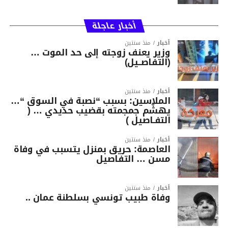
أخبار عاجلة
أخبار
منذ سنتين
وزير يعنف زوجته إلى حد الموت …
(التفاصــيل)
أخبار
منذ سنتين
الملاسين: بسبب “نصبة في السوق “…
يهشّم جمجمته بقضيب حديدي … (
التفـاصيل )
أخبار
منذ سنتين
العاصمة: حريق بمنزل يتسبب في وفاة
مسن … التفاصيل
أخبار
منذ سنتين
وفاة طبيب تونسي بسلطنة عمان ..