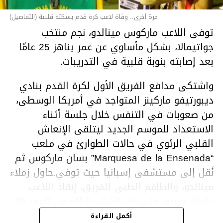
مرة أخرى.. وفاة لاعب كرة قدم بسكتة قلبية (التفاصيل)
توفى اللاعب ماركوس مينالدو، نجم منتخب
جواتيمالا، بشكل مأساوي عن عمر يناهز 25 عامًا
بعد إصابته بنوبة قلبية في التدريبات.
واشتكى مدافع الفريق الأول لكرة القدم بنادي
ديبورتيفو ماركينز المتواجد في أمريكا الوسطى،
من صعوبات في التنفس خلال جلسة أثناء
الاستعداد للموسم الجديد ليتلقى الإنعاش
القلبي الرئوي في حالات الطوارئ في ملعب
“Marquesa de la Ensenada” بسان ماركوس ثم
نُقل إلى مستشفى إسبانيا حيث توفي.حاول زملاء
مينالدو، والطاقم الطبي للفريق، إنقاذ اللاعب
بشكل سريع، وتم نقل الشاب البالغ من العمر 25
عامًا إلى مستشفى قريب ولكن تم إعلان وفاته
أكمل القراءة