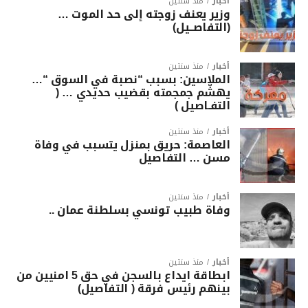
أخبار
منذ سنتين
وزير يعنف زوجته إلى حد الموت …
(التفاصــيل)
أخبار
منذ سنتين
الملاسين: بسبب “نصبة في السوق “…
يهشّم جمجمته بقضيب حديدي … (
التفـاصيل )
أخبار
منذ سنتين
العاصمة: حريق بمنزل يتسبب في وفاة
مسن … التفاصيل
أخبار
منذ سنتين
وفاة طبيب تونسي بسلطنة عمان ..
أخبار
منذ سنتين
ابطاقة ايداع بالسجن في حق 5 امنيين من
بينهم رئيس فرقة ( التفاصيل)