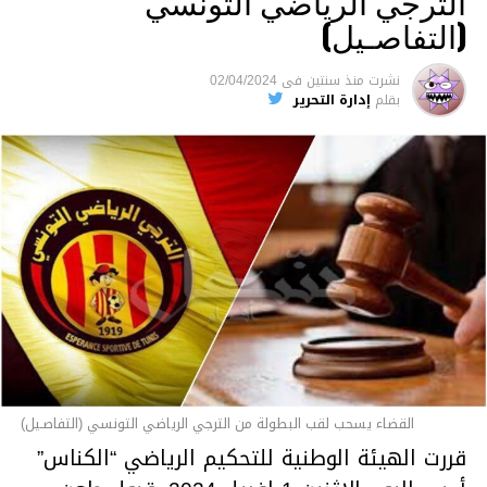
الترجي الرياضي التونسي
(التفاصـيل)
نشرت
منذ سنتين
فى
02/04/2024
بقلم
إدارة التحرير
القضاء يسحب لقب البطولة من الترجي الرياضي التونسي (التفاصـيل)
قررت الهيئة الوطنية للتحكيم الرياضي “الكناس”