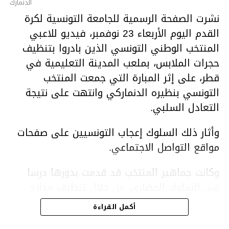
الدنمارك
نشرت الصفحة الرسمية للجامعة التونسية لكرة
القدم اليوم الأربعاء 23 نوفمبر، فيديو للاعبي
المنتخب الوطني التونسي الذين بادروا بتنظيف
حجرات الملابس، بملعب المدينة التعليمية في
قطر، على إثر المبارة التي جمعت المنتخب
التونسي بنظيره الدنماركي وانتهت على نتيجة
التعادل السلبي.
وأثار ذلك السلوك إعجاب التونسيين على صفحات
مواقع التواصل الاجتماعي.
وكانت جماهير المنتخب قد قدمت بدورها درسا
في السلوك الحضاري، من خلال تنظيف مدارج
الملعب في أعقاب المباراة.
أكمل القراءة