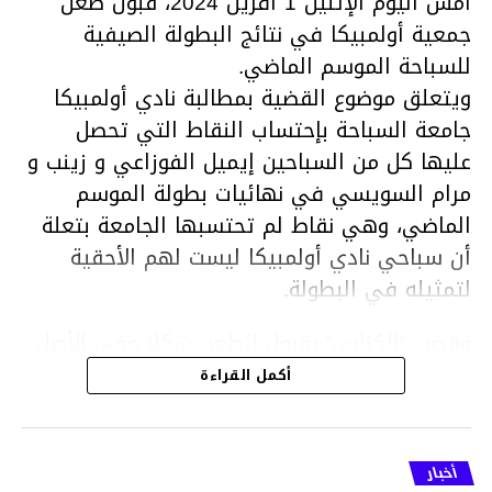
أمس اليوم الإثنين 1 افريل 2024، قبول طعن
جمعية أولمبيكا في نتائج البطولة الصيفية
للسباحة الموسم الماضي.
ويتعلق موضوع القضية بمطالبة نادي أولمبيكا
جامعة السباحة بإحتساب النقاط التي تحصل
عليها كل من السباحين إيميل الفوزاعي و زينب و
مرام السويسي في نهائيات بطولة الموسم
الماضي، وهي نقاط لم تحتسبها الجامعة بتعلة
أن سباحي نادي أولمبيكا ليست لهم الأحقية
لتمثيله في البطولة.
وقضت “الكناس” بقبول الطعن شكلا وفي الأصل
ونقض القرار الصادر عن المكتب الجامعي وإعادة
أكمل القراءة
إحتساب النقاط المسجلة من قبل السباحين إيميل
الفوزاعي ومرام وزينب السويسي في نطاق
البطولة الصيفية التي أقيمت من 14 إلى 17أوت
أخبار