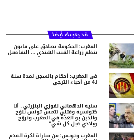
قد يعجبك أيضا
المغرب: الحكومة تصادق على قانون
ينظم زراعة القنب الهندي … التفاصيل
في المغرب: أحكام بالسجن لمدة سنة
لـ4 من أحباء الترجي
سنية الدهماني لفوزي البنزرتي : أنا
كتونسية وقتلي تتمس تونس نلوّح
والدين بو العدّة في المغرب ونروّح
وبلادي قبل كل شي”
المغرب وتونس: من مباراة لكرة القدم