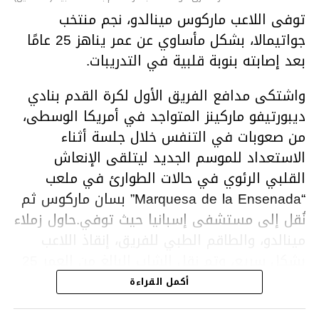
توفى اللاعب ماركوس مينالدو، نجم منتخب
جواتيمالا، بشكل مأساوي عن عمر يناهز 25 عامًا
بعد إصابته بنوبة قلبية في التدريبات.
واشتكى مدافع الفريق الأول لكرة القدم بنادي
ديبورتيفو ماركينز المتواجد في أمريكا الوسطى،
من صعوبات في التنفس خلال جلسة أثناء
الاستعداد للموسم الجديد ليتلقى الإنعاش
القلبي الرئوي في حالات الطوارئ في ملعب
“Marquesa de la Ensenada” بسان ماركوس ثم
نُقل إلى مستشفى إسبانيا حيث توفي.حاول زملاء
مينالدو، والطاقم الطبي للفريق، إنقاذ اللاعب
بشكل سريع، وتم نقل الشاب البالغ من العمر 25
عامًا إلى مستشفى قريب ولكن تم إعلان وفاته
أكمل القراءة
بعد فترة وجيزة من وصوله.