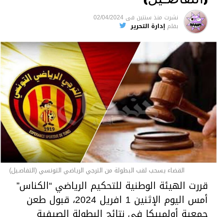
نشرت
منذ سنتين
فى
02/04/2024
بقلم
إدارة التحرير
القضاء يسحب لقب البطولة من الترجي الرياضي التونسي (التفاصـيل)
قررت الهيئة الوطنية للتحكيم الرياضي “الكناس”
أمس اليوم الإثنين 1 افريل 2024، قبول طعن
جمعية أولمبيكا في نتائج البطولة الصيفية