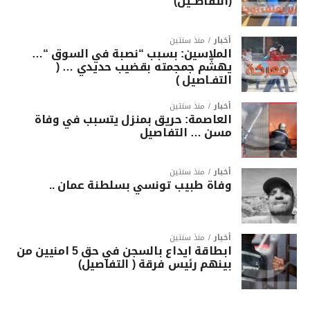
(التفاصــيل)
أخبار
منذ سنتين
الملاسين: بسبب “نصبة في السوق “…
يهشّم جمجمته بقضيب حديدي … (
التفـاصيل )
أخبار
منذ سنتين
العاصمة: حريق بمنزل يتسبب في وفاة
مسن … التفاصيل
أخبار
منذ سنتين
وفاة طبيب تونسي بسلطنة عمان ..
أخبار
منذ سنتين
ابطاقة ايداع بالسجن في حق 5 امنيين من
بينهم رئيس فرقة ( التفاصيل)