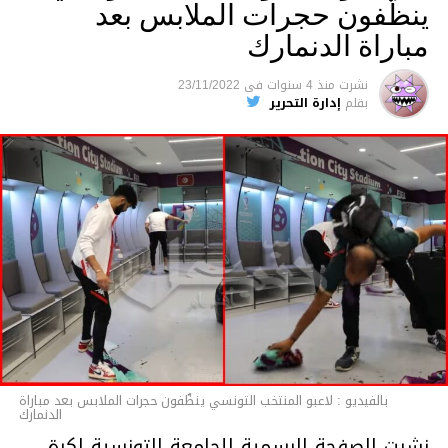
النهائي للبطولة، بإلزام الجامعة بإعادة إحتساب
ينظّفون حجرات الملابس بعد
النقاط المذكورة في أجل أقصاه خمسة عشر
مباراة الدنمارك
يوما، وبالتالي سحب لقب البطولة من الترجي
الرياضي ومنحه لفريق أولمبيكا.
نشرت
منذ 4 سنوات
فى
23/11/2022
بقلم
إدارة التحرير
متابعة
بالفيديو : لاعبو المنتخب التونسي ينظّفون حجرات الملابس بعد مباراة
الدنمارك
نشرت الصفحة الرسمية للجامعة التونسية لكرة