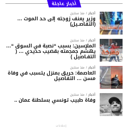
أخبار عاجلة
أخبار
منذ سنتين
وزير يعنف زوجته إلى حد الموت …
(التفاصــيل)
أخبار
منذ سنتين
الملاسين: بسبب “نصبة في السوق “…
يهشّم جمجمته بقضيب حديدي … (
التفـاصيل )
أخبار
منذ سنتين
العاصمة: حريق بمنزل يتسبب في وفاة
مسن … التفاصيل
أخبار
منذ سنتين
وفاة طبيب تونسي بسلطنة عمان ..
إعلانات