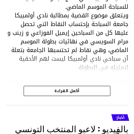
للسباحة الموسم الماضي.
ويتعلق موضوع القضية بمطالبة نادي أولمبيكا
جامعة السباحة بإحتساب النقاط التي تحصل
عليها كل من السباحين إيميل الفوزاعي و زينب و
مرام السويسي في نهائيات بطولة الموسم
الماضي، وهي نقاط لم تحتسبها الجامعة بتعلة
أن سباحي نادي أولمبيكا ليست لهم الأحقية
لتمثيله في البطولة.
وقضت “الكناس” بقبول الطعن شكلا وفي الأصل
ونقض القرار الصادر عن المكتب الجامعي وإعادة
أكمل القراءة
إحتساب النقاط المسجلة من قبل السباحين إيميل
الفوزاعي ومرام وزينب السويسي في نطاق
البطولة الصيفية التي أقيمت من 14 إلى 17أوت
أخبار
برادس وتوظيف أثر ذالك على مستوى الترتيب
بالفيديو : لاعبو المنتخب التونسي