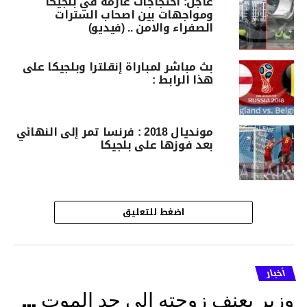
عاجل: احتجاجات عارمة في بلجيكا
ومواجهات بين اصحاب السترات
الصفراء والامن .. (فيديو)
بث مباشر لمباراة إنقلترا وبلجيكا على
هذا الرابط :
مونديال 2018 : فرنسا تمر إلى النهائي
بعد فوزها على بلجيكا
اضغط للتعليق
أخبار
وزير يعنف زوجته إلى حد الموت …