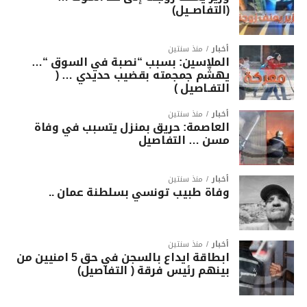
(التفاصــيل)
أخبار
منذ سنتين
الملاسين: بسبب “نصبة في السوق “…
يهشّم جمجمته بقضيب حديدي … (
التفـاصيل )
أخبار
منذ سنتين
العاصمة: حريق بمنزل يتسبب في وفاة
مسن … التفاصيل
أخبار
منذ سنتين
وفاة طبيب تونسي بسلطنة عمان ..
أخبار
منذ سنتين
ابطاقة ايداع بالسجن في حق 5 امنيين من
بينهم رئيس فرقة ( التفاصيل)