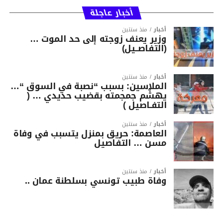
أخبار عاجلة
أخبار
منذ سنتين
وزير يعنف زوجته إلى حد الموت …
(التفاصــيل)
أخبار
منذ سنتين
الملاسين: بسبب “نصبة في السوق “…
يهشّم جمجمته بقضيب حديدي … (
التفـاصيل )
أخبار
منذ سنتين
العاصمة: حريق بمنزل يتسبب في وفاة
مسن … التفاصيل
أخبار
منذ سنتين
وفاة طبيب تونسي بسلطنة عمان ..