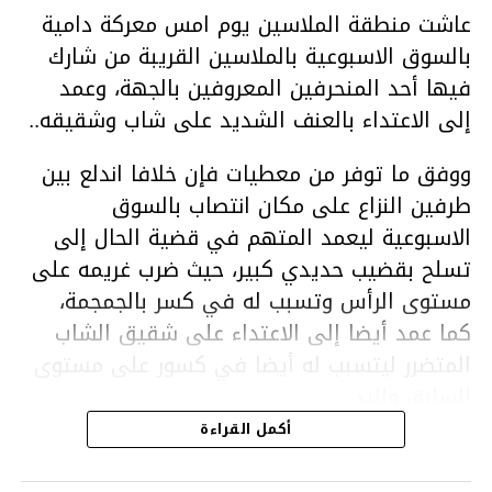
عاشت منطقة الملاسين يوم امس معركة دامية
بالسوق الاسبوعية بالملاسين القريبة من شارك
فيها أحد المنحرفين المعروفين بالجهة، وعمد
إلى الاعتداء بالعنف الشديد على شاب وشقيقه..
ووفق ما توفر من معطيات فإن خلافا اندلع بين
طرفين النزاع على مكان انتصاب بالسوق
الاسبوعية ليعمد المتهم في قضية الحال إلى
تسلح بقضيب حديدي كبير، حيث ضرب غريمه على
مستوى الرأس وتسبب له في كسر بالجمجمة،
كما عمد أيضا إلى الاعتداء على شقيق الشاب
المتضرر ليتسبب له أيضا في كسور على مستوى
السابق واليد.
هذا وقد تمكن أعوان مركز الأمن الوطني بحي
أكمل القراءة
هلال في توقيت قياسي من محاصرة المشتبه به