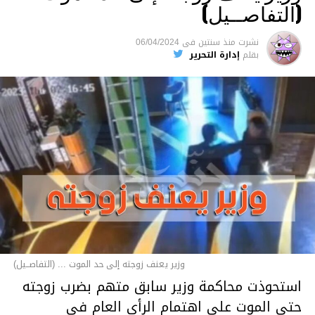
(التفاصــيل)
نشرت
منذ سنتين
فى
06/04/2024
بقلم
إدارة التحرير
وزير يعنف زوجته إلى حد الموت ... (التفاصــيل)
استحوذت محاكمة وزير سابق متهم بضرب زوجته
حتى الموت على اهتمام الرأي العام في