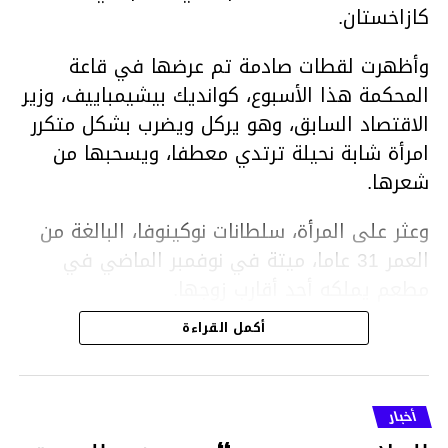
كازاخستان.
وأظهرت لقطات صادمة تم عرضها في قاعة
المحكمة هذا الأسبوع، كوانديك بيشيمباييف، وزير
الاقتصاد السابق، وهو يركل ويضرب بشكل متكرر
امرأة شابة نحيلة ترتدي معطفا، ويسحبها من
شعرها.
وعثر على المرأة، سلطانات نوكينوفا، البالغة من
العمر 31 عاما، ميتة في نوفمبر الماضي في
مطعم يملكه أحد أقارب زوجها.
أكمل القراءة
ووفقا لتقرير الطبيب الشرعي، توفيت نوكينوفا
متأثرة بصدمة في الدماغ، وكانت إحدى عظام
أنفها مكسورة وكانت هناك كدمات متعددة على
أخبار
وجهها ورأسها وذراعيها ويديها.