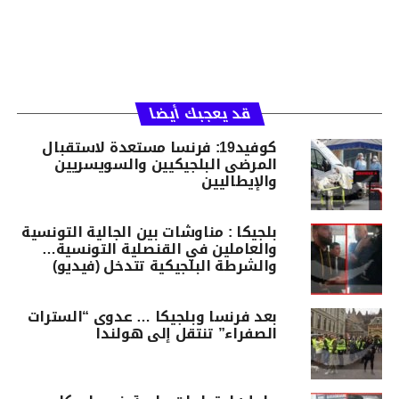
قد يعجبك أيضا
كوفيد19: فرنسا مستعدة لاستقبال
المرضى البلجيكيين والسويسريين
والإيطاليين
بلجيكا : مناوشات بين الجالية التونسية
والعاملين في القنصلية التونسية…
والشرطة البلجيكية تتدخل (فيديو)
بعد فرنسا وبلجيكا … عدوى “السترات
الصفراء” تنتقل إلى هولندا