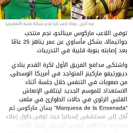
مرة أخرى.. وفاة لاعب كرة قدم بسكتة قلبية (التفاصيل)
توفى اللاعب ماركوس مينالدو، نجم منتخب
جواتيمالا، بشكل مأساوي عن عمر يناهز 25 عامًا
بعد إصابته بنوبة قلبية في التدريبات.
واشتكى مدافع الفريق الأول لكرة القدم بنادي
ديبورتيفو ماركينز المتواجد في أمريكا الوسطى،
من صعوبات في التنفس خلال جلسة أثناء
الاستعداد للموسم الجديد ليتلقى الإنعاش
القلبي الرئوي في حالات الطوارئ في ملعب
“Marquesa de la Ensenada” بسان ماركوس ثم
نُقل إلى مستشفى إسبانيا حيث توفي.حاول زملاء
مينالدو، والطاقم الطبي للفريق، إنقاذ اللاعب