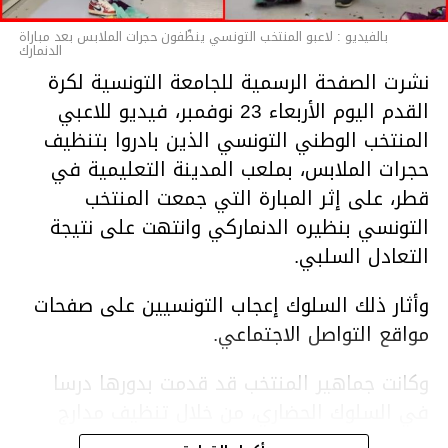
بالفيديو : لاعبو المنتخب التونسي ينظّفون حجرات الملابس بعد مباراة
الدنمارك
نشرت الصفحة الرسمية للجامعة التونسية لكرة
القدم اليوم الأربعاء 23 نوفمبر، فيديو للاعبي
المنتخب الوطني التونسي الذين بادروا بتنظيف
حجرات الملابس، بملعب المدينة التعليمية في
قطر، على إثر المبارة التي جمعت المنتخب
التونسي بنظيره الدنماركي وانتهت على نتيجة
التعادل السلبي.
وأثار ذلك السلوك إعجاب التونسيين على صفحات
مواقع التواصل الاجتماعي.
وكانت جماهير المنتخب قد قدمت بدورها درسا
في السلوك الحضاري، من خلال تنظيف مدارج
الملعب في أعقاب المباراة.