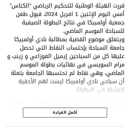
قررت الهيئة الوطنية للتحكيم الرياضي “الكناس”
أمس اليوم الإثنين 1 افريل 2024، قبول طعن
جمعية أولمبيكا في نتائج البطولة الصيفية
للسباحة الموسم الماضي.
ويتعلق موضوع القضية بمطالبة نادي أولمبيكا
جامعة السباحة بإحتساب النقاط التي تحصل
عليها كل من السباحين إيميل الفوزاعي و زينب و
مرام السويسي في نهائيات بطولة الموسم
الماضي، وهي نقاط لم تحتسبها الجامعة بتعلة
أن سباحي نادي أولمبيكا ليست لهم الأحقية
لتمثيله في البطولة.
وقضت “الكناس” بقبول الطعن شكلا وفي الأصل
ونقض القرار الصادر عن المكتب الجامعي وإعادة
أكمل القراءة
إحتساب النقاط المسجلة من قبل السباحين إيميل
الفوزاعي ومرام وزينب السويسي في نطاق