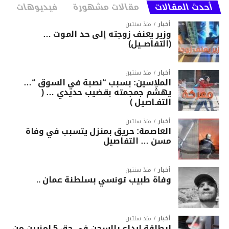
أحدث المقالات
مقالات مشهورة
فيديوهات
أخبار
منذ سنتين
وزير يعنف زوجته إلى حد الموت …
(التفاصــيل)
أخبار
منذ سنتين
الملاسين: بسبب “نصبة في السوق “…
يهشّم جمجمته بقضيب حديدي … (
التفـاصيل )
أخبار
منذ سنتين
العاصمة: حريق بمنزل يتسبب في وفاة
مسن … التفاصيل
أخبار
منذ سنتين
وفاة طبيب تونسي بسلطنة عمان ..
أخبار
منذ سنتين
ابطاقة ايداع بالسجن في حق 5 امنيين من