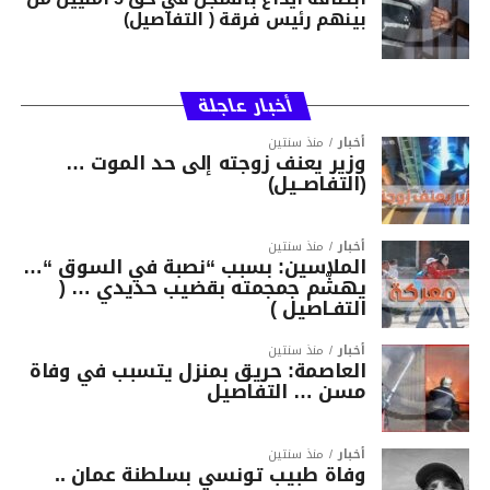
بينهم رئيس فرقة ( التفاصيل)
أخبار عاجلة
أخبار
منذ سنتين
وزير يعنف زوجته إلى حد الموت …
(التفاصــيل)
أخبار
منذ سنتين
الملاسين: بسبب “نصبة في السوق “…
يهشّم جمجمته بقضيب حديدي … (
التفـاصيل )
أخبار
منذ سنتين
العاصمة: حريق بمنزل يتسبب في وفاة
مسن … التفاصيل
أخبار
منذ سنتين
وفاة طبيب تونسي بسلطنة عمان ..