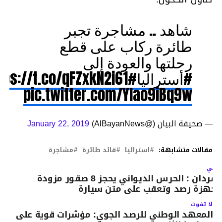
شاهد .. مشاجرة تجبر
طائرة ركاب على قطع
رحلتها والعودة إلى
#أستراليا
#البيان_القارئ_دائما
tps://t.co/qFZxkN2i61
pic.twitter.com/YIao9iBq9w
— صحيفة البيان (@AlBayanNews)
January 22, 2019
مقالات متشابهة:
استراليا
قائد طائرة
مشاجرة
لتالي
بنقردان : الحرس الديواني يحجز 8 صقور مزودة
أجهزة رصد وتعقب على متن سيارة
لا تفوت
المعهد الوطني للرصد الجوي: مؤشرات قوية على