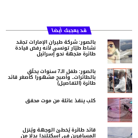
قد يعجبك أيضا
بالصور: شركة طيران الإمارات تجمّد
نشاط طيّار تونسي لأنه رفض قيادة
طائرة متجهة نحو إسرائيل
بالصور: طفل الـ7 سنوات يحلّق
بالطائرات.. وأصبح مشهورا كأصغر قائد
طائرة (التفاصيل)
كلب ينقذ عائلة من موت محقق
قائد طائرة يُخطئ الوجهة ويُنزل
المسافرين في اسكتلندا بدلا من