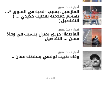
أخبار
منذ سنتين
الملاسين: بسبب “نصبة في السوق “…
يهشّم جمجمته بقضيب حديدي … (
التفـاصيل )
أخبار
منذ سنتين
العاصمة: حريق بمنزل يتسبب في وفاة
مسن … التفاصيل
أخبار
منذ سنتين
وفاة طبيب تونسي بسلطنة عمان ..
إعلانات