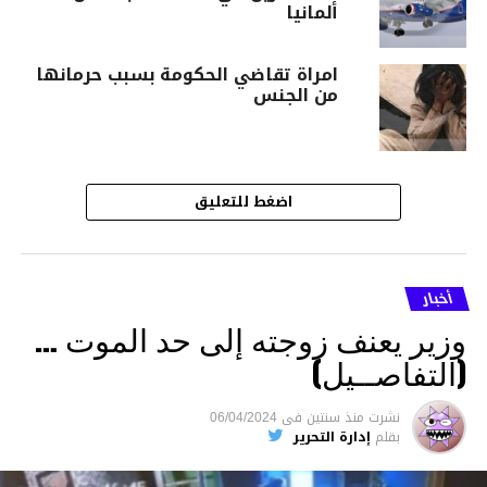
ألمانيا
امراة تقاضي الحكومة بسبب حرمانها
من الجنس‎
اضغط للتعليق
أخبار
وزير يعنف زوجته إلى حد الموت …
(التفاصــيل)
نشرت
منذ سنتين
فى
06/04/2024
بقلم
إدارة التحرير