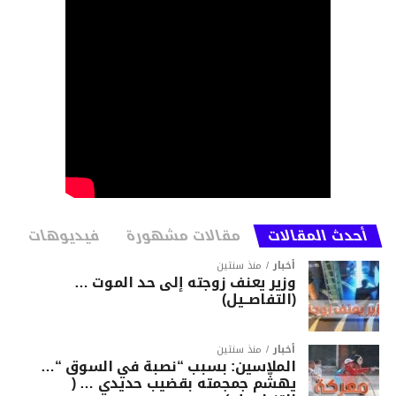
أحدث المقالات
مقالات مشهورة
فيديوهات
أخبار
منذ سنتين
وزير يعنف زوجته إلى حد الموت …
(التفاصــيل)
أخبار
منذ سنتين
الملاسين: بسبب “نصبة في السوق “…
يهشّم جمجمته بقضيب حديدي … (