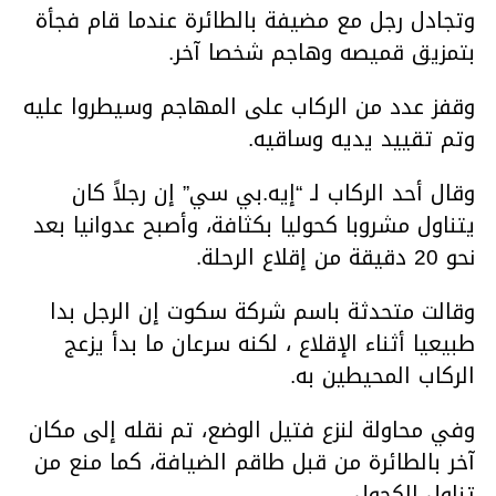
وتجادل رجل مع مضيفة بالطائرة عندما قام فجأة
بتمزيق قميصه وهاجم شخصا آخر.
وقفز عدد من الركاب على المهاجم وسيطروا عليه
وتم تقييد يديه وساقيه.
وقال أحد الركاب لـ “إيه.بي سي” إن رجلاً كان
يتناول مشروبا كحوليا بكثافة، وأصبح عدوانيا بعد
نحو 20 دقيقة من إقلاع الرحلة.
وقالت متحدثة باسم شركة سكوت إن الرجل بدا
طبيعيا أثناء الإقلاع ، لكنه سرعان ما بدأ يزعج
الركاب المحيطين به.
وفي محاولة لنزع فتيل الوضع، تم نقله إلى مكان
آخر بالطائرة من قبل طاقم الضيافة، كما منع من
تناول الكحول.