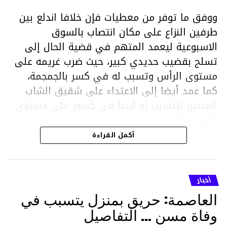
ووفق ما توفر من معطيات فإن خلافا اندلع بين
طرفين النزاع على مكان انتصاب بالسوق
الاسبوعية ليعمد المتهم في قضية الحال إلى
تسلح بقضيب حديدي كبير، حيث ضرب غريمه على
مستوى الرأس وتسبب له في كسر بالجمجمة،
كما عمد أيضا إلى الاعتداء على شقيق الشاب
المتضرر ليتسبب له أيضا في كسور على مستوى
السابق واليد.
هذا وقد تمكن أعوان مركز الأمن الوطني بحي
أكمل القراءة
هلال في توقيت قياسي من محاصرة المشتبه به
والقبض عليه وإحالته على التحقيق في خصوص
ما نُسبه إليه.
أخبار
العاصمة: حريق بمنزل يتسبب في
وفاة مسن … التفاصيل