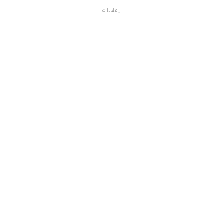
إعلانات
م.م