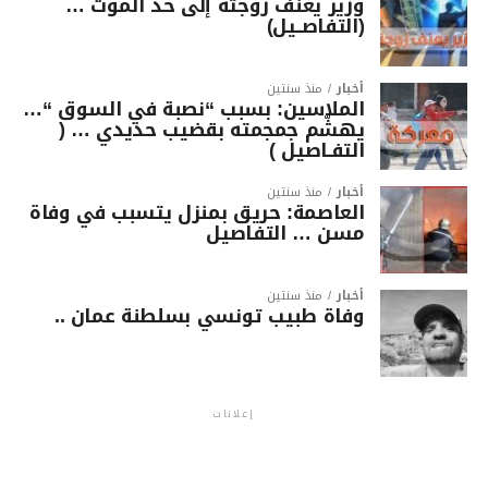
وزير يعنف زوجته إلى حد الموت …
(التفاصــيل)
أخبار
منذ سنتين
الملاسين: بسبب “نصبة في السوق “…
يهشّم جمجمته بقضيب حديدي … (
التفـاصيل )
أخبار
منذ سنتين
العاصمة: حريق بمنزل يتسبب في وفاة
مسن … التفاصيل
أخبار
منذ سنتين
وفاة طبيب تونسي بسلطنة عمان ..
إعلانات