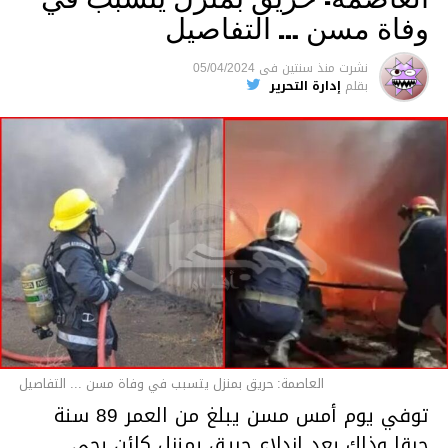
وفاة مسن … التفاصيل
متابعة
نشرت
منذ سنتين
فى
05/04/2024
بقلم
إدارة التحرير
قسم الاخبار
العاصمة: حريق بمنزل يتسبب في وفاة مسن ... التفاصيل
توفي يوم أمس مسن يبلغ من العمر 89 سنة
حرقا وذلك بعد اندلاع حريق بمنزل كائن بحي