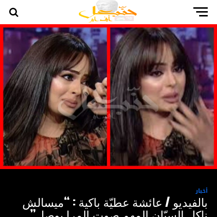
أخبار
بالفيديو / عائشة عطيّة باكية : “ميسالش
ناكل السبّان المهم صوت المرا يوصل”