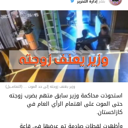
بقلم
إدارة التحرير
وزير يعنف زوجته إلى حد الموت ... (التفاصــيل)
استحوذت محاكمة وزير سابق متهم بضرب زوجته
حتى الموت على اهتمام الرأي العام في
كازاخستان.
وأظهرت لقطات صادمة تم عرضها في قاعة