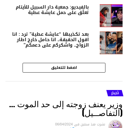
بالفيديو: جمعية دار السبيل للأيتام
تعلّق على حمل عايشة عطية
بعد تكذيبها “عايشة عطية” ترد : انا
اقول الحقيقة.. انا حامل خارج اطار
الزواج.. واشكركم على دعمكم”
اضغط للتعليق
أخبار
وزير يعنف زوجته إلى حد الموت …
(التفاصــيل)
نشرت
منذ سنتين
فى
06/04/2024