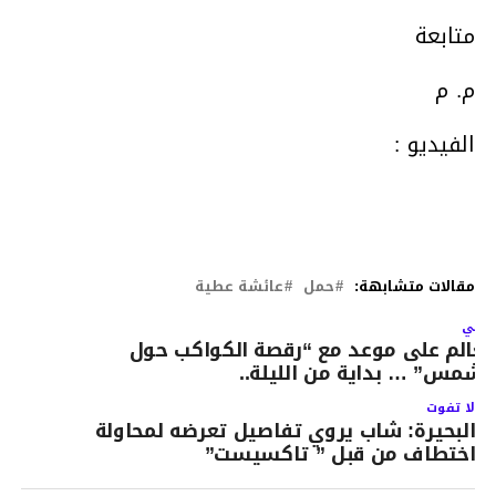
متابعة
م. م
الفيديو :
مقالات متشابهة:
حمل
عائشة عطية
لتالي
لعالم على موعد مع “رقصة الكواكب حول
لشمس” … بداية من الليلة..
لا تفوت
البحيرة: شاب يروي تفاصيل تعرضه لمحاولة
اختطاف من قبل ” تاكسيست”