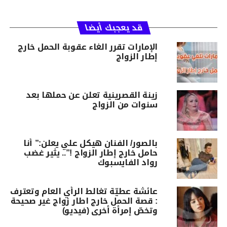
قد يعجبك أيضا
الإمارات تقرر الغاء عقوبة الحمل خارج
إطار الزواج
زينة القصرينية تعلن عن حملها بعد
سنوات من الزواج
بالصور/ الفنان هيكل علي يعلن:” أنا
حامل خارج إطار الزواج !”.. يثير غضب
رواد الفايسبوك
عائشة عطيّة تغالط الرأي العام وتعترف
: قصة الحمل خارج اطار زواج غير صحيحة
وتخصّ إمرأة أخرى (فيديو)