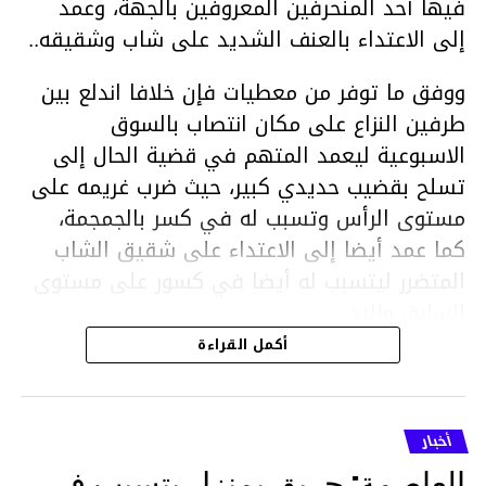
فيها أحد المنحرفين المعروفين بالجهة، وعمد
إلى الاعتداء بالعنف الشديد على شاب وشقيقه..
ووفق ما توفر من معطيات فإن خلافا اندلع بين
طرفين النزاع على مكان انتصاب بالسوق
الاسبوعية ليعمد المتهم في قضية الحال إلى
تسلح بقضيب حديدي كبير، حيث ضرب غريمه على
مستوى الرأس وتسبب له في كسر بالجمجمة،
كما عمد أيضا إلى الاعتداء على شقيق الشاب
المتضرر ليتسبب له أيضا في كسور على مستوى
السابق واليد.
هذا وقد تمكن أعوان مركز الأمن الوطني بحي
أكمل القراءة
هلال في توقيت قياسي من محاصرة المشتبه به
والقبض عليه وإحالته على التحقيق في خصوص
ما نُسبه إليه.
أخبار
العاصمة: حريق بمنزل يتسبب في