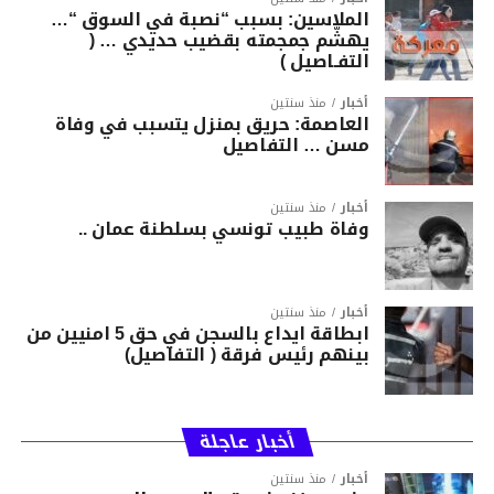
الملاسين: بسبب “نصبة في السوق “…
يهشّم جمجمته بقضيب حديدي … (
التفـاصيل )
أخبار
منذ سنتين
العاصمة: حريق بمنزل يتسبب في وفاة
مسن … التفاصيل
أخبار
منذ سنتين
وفاة طبيب تونسي بسلطنة عمان ..
أخبار
منذ سنتين
ابطاقة ايداع بالسجن في حق 5 امنيين من
بينهم رئيس فرقة ( التفاصيل)
أخبار عاجلة
أخبار
منذ سنتين