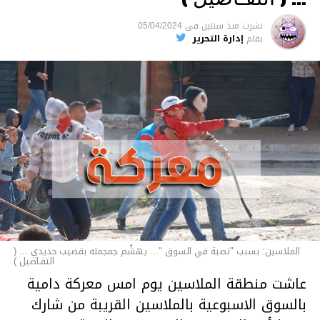
السجن لمدة تصل إلى 20 عاما.
نشرت
منذ سنتين
فى
05/04/2024
الأخبار
بقلم
إدارة التحرير
الملاسين: بسبب "نصبة في السوق "... يهشّم جمجمته بقضيب حديدي ... (
التفـاصيل )
عاشت منطقة الملاسين يوم امس معركة دامية
بالسوق الاسبوعية بالملاسين القريبة من شارك