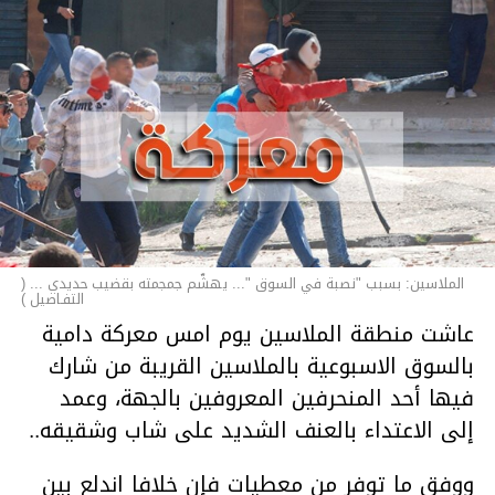
الملاسين: بسبب "نصبة في السوق "... يهشّم جمجمته بقضيب حديدي ... (
التفـاصيل )
عاشت منطقة الملاسين يوم امس معركة دامية
بالسوق الاسبوعية بالملاسين القريبة من شارك
فيها أحد المنحرفين المعروفين بالجهة، وعمد
إلى الاعتداء بالعنف الشديد على شاب وشقيقه..
ووفق ما توفر من معطيات فإن خلافا اندلع بين