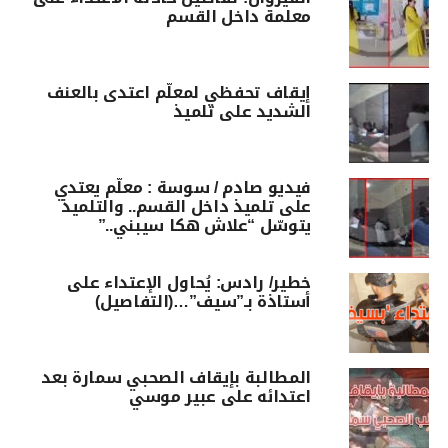
معلمة داخل القسم
إيقاف تحفظي لمعلّم اعتدى بالعنف
الشديد على تلميذ
فيديو صادم / سوسة : معلّم يعتدي
على تلميذ داخل القسم.. والتلميذ
يتوسّل “علاش هكا سيبني..”
خطير/ رادس: يُحاول الإعتداء على
أستاذة بـ”سيف”…(التفاصيل)
المطالبة بإيقاف الصحبي سمارة بعد
اعتدائه على عبير موسي