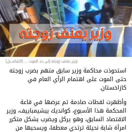
وزير يعنف زوجته إلى حد الموت ... (التفاصــيل)
استحوذت محاكمة وزير سابق متهم بضرب زوجته
حتى الموت على اهتمام الرأي العام في
كازاخستان.
وأظهرت لقطات صادمة تم عرضها في قاعة
المحكمة هذا الأسبوع، كوانديك بيشيمباييف، وزير
الاقتصاد السابق، وهو يركل ويضرب بشكل متكرر
امرأة شابة نحيلة ترتدي معطفا، ويسحبها من