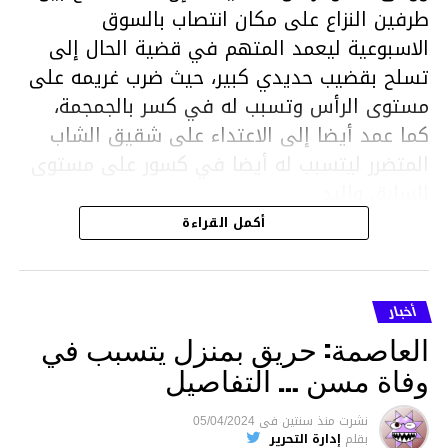
طرفين النزاع على مكان انتصاب بالسوق
الاسبوعية ليعمد المتهم في قضية الحال إلى
تسلح بقضيب حديدي كبير، حيث ضرب غريمه على
مستوى الرأس وتسبب له في كسر بالجمجمة،
كما عمد أيضا إلى الاعتداء على شقيق الشاب
المتضرر ليتسبب له أيضا في كسور على مستوى
السابق واليد.
هذا وقد تمكن أعوان مركز الأمن الوطني بحي
أكمل القراءة
هلال في توقيت قياسي من محاصرة المشتبه به
والقبض عليه وإحالته على التحقيق في خصوص
ما نُسبه إليه.
أخبار
العاصمة: حريق بمنزل يتسبب في
وفاة مسن … التفاصيل
متابعة
نشرت
منذ سنتين
فى
05/04/2024
بقلم
إدارة التحرير