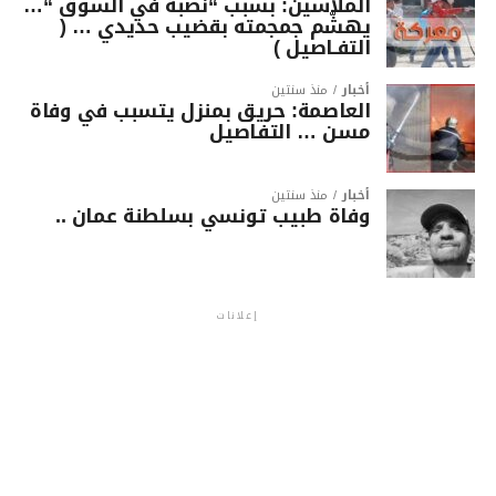
الملاسين: بسبب “نصبة في السوق “…
يهشّم جمجمته بقضيب حديدي … (
التفـاصيل )
أخبار
منذ سنتين
العاصمة: حريق بمنزل يتسبب في وفاة
مسن … التفاصيل
أخبار
منذ سنتين
وفاة طبيب تونسي بسلطنة عمان ..
إعلانات