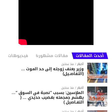
أحدث المقالات
مقالات مشهورة
فيديوهات
أخبار
منذ سنتين
وزير يعنف زوجته إلى حد الموت …
(التفاصــيل)
أخبار
منذ سنتين
الملاسين: بسبب “نصبة في السوق “…
يهشّم جمجمته بقضيب حديدي … (
التفـاصيل )
أخبار
منذ سنتين