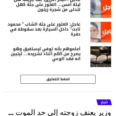
ليلة أمس… العثور على جثة كهل
تتدلى من شجرة زيتون
عاجل: العثور على جثة الشاب ” محمود
ثابت” داخل السيارة بعد سقوطه في
حفرة
أعلموهم بأنه توفي ليستفيق وهو
يصرخ من الألم أثناء تشريحه… ليتبين
انه فقد الوعي
اضغط للتعليق
أخبار
وزير يعنف زوجته إلى حد الموت …