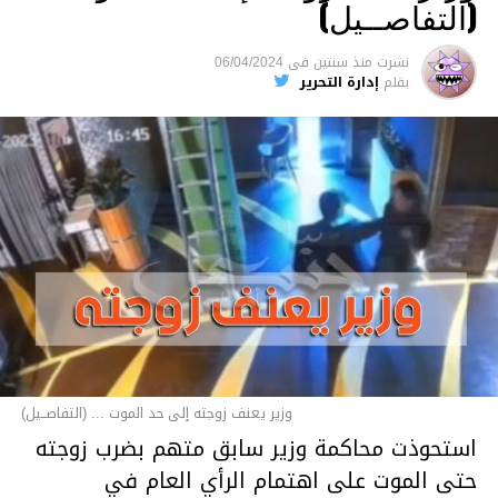
(التفاصــيل)
نشرت
منذ سنتين
فى
06/04/2024
بقلم
إدارة التحرير
وزير يعنف زوجته إلى حد الموت ... (التفاصــيل)
استحوذت محاكمة وزير سابق متهم بضرب زوجته
حتى الموت على اهتمام الرأي العام في