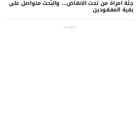
جثة امراة من تحت الانقاض… والبحث متواصل على
بقية المفقودين
إعلانات