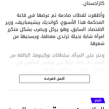
كازاخستان.
وأظهرت لقطات صادمة تم عرضها في قاعة
المحكمة هذا الأسبوع، كوانديك بيشيمباييف، وزير
الاقتصاد السابق، وهو يركل ويضرب بشكل متكرر
امرأة شابة نحيلة ترتدي معطفا، ويسحبها من
شعرها.
وعثر على المرأة، سلطانات نوكينوفا، البالغة من
العمر 31 عاما، ميتة في نوفمبر الماضي في
مطعم يملكه أحد أقارب زوجها.
أكمل القراءة
ووفقا لتقرير الطبيب الشرعي، توفيت نوكينوفا
متأثرة بصدمة في الدماغ، وكانت إحدى عظام
أنفها مكسورة وكانت هناك كدمات متعددة على
أخبار
وجهها ورأسها وذراعيها ويديها.