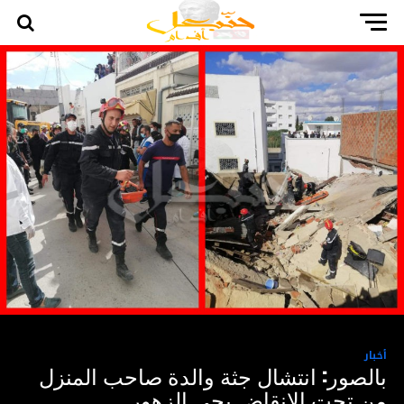
أخبار
بالصور: انتشال جثة والدة صاحب المنزل
من تحت الانقاض بحي الزهور..