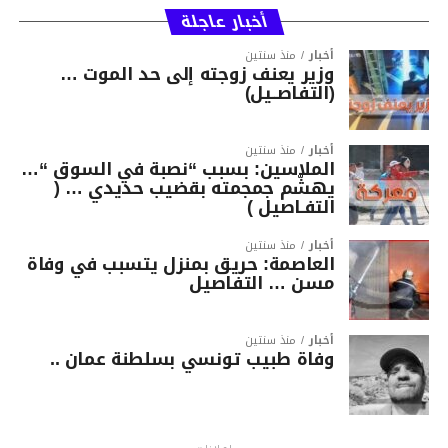
أخبار عاجلة
أخبار
منذ سنتين
وزير يعنف زوجته إلى حد الموت …
(التفاصــيل)
أخبار
منذ سنتين
الملاسين: بسبب “نصبة في السوق “…
يهشّم جمجمته بقضيب حديدي … (
التفـاصيل )
أخبار
منذ سنتين
العاصمة: حريق بمنزل يتسبب في وفاة
مسن … التفاصيل
أخبار
منذ سنتين
وفاة طبيب تونسي بسلطنة عمان ..