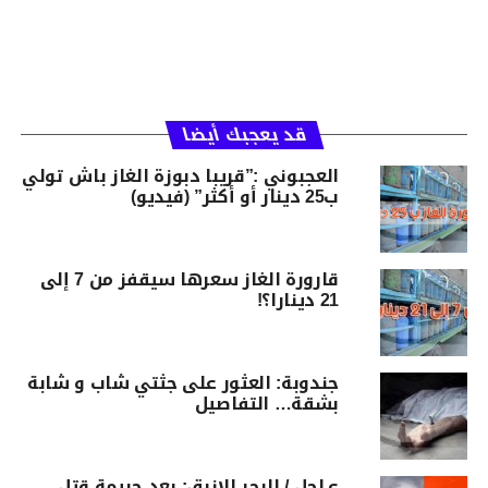
قد يعجبك أيضا
العجبوني :”قريبا دبوزة الغاز باش تولي
ب25 دينار أو أكثر” (فيديو)
قارورة الغاز سعرها سيقفز من 7 إلى
21 دينارا؟!
جندوبة: العثور على جثتي شاب و شابة
بشقة… التفاصيل
عـاجل / البحر الازرق: بعد جريمة قتل