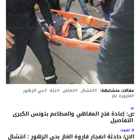
مقالات متشابهة:
انتشال
انقاض
جثة
حي الزهور
قارورة غاز
لتالي
اص: إعادة فتح المقاهي والمطاعم بتونس الكبرى
 التفاصيل
لا تفوت
الان/ حادثة انفجار قاروة الغاز بحي الزهور : انتشال