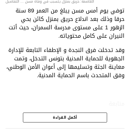
العاصمة: حريق بمنزل يتسبب في وفاة مسن ... التفاصيل
توفي يوم أمس مسن يبلغ من العمر 89 سنة
حرقا وذلك بعد اندلاع حريق بمنزل كائن بحي
الزهور 1 على مستوى مدرسة السمران، حيث أتت
النيران على كامل محتوياته.
وقد تدخلت فرق النجدة و الإطفاء التابعة للإدارة
الجهوية للحماية المدنية بتونس التدخل، وتمت
معاينة الجثة وتسليمها إلى أعوان الأمن الوطني،
وفق المتحدث باسم الحماية المدنية.
متابعة
أكمل القراءة