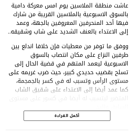
عاشت منطقة الملاسين يوم امس معركة دامية
بالسوق الاسبوعية بالملاسين القريبة من شارك
فيها أحد المنحرفين المعروفين بالجهة، وعمد
إلى الاعتداء بالعنف الشديد على شاب وشقيقه..
ووفق ما توفر من معطيات فإن خلافا اندلع بين
طرفين النزاع على مكان انتصاب بالسوق
الاسبوعية ليعمد المتهم في قضية الحال إلى
تسلح بقضيب حديدي كبير، حيث ضرب غريمه على
مستوى الرأس وتسبب له في كسر بالجمجمة،
كما عمد أيضا إلى الاعتداء على شقيق الشاب
المتضرر ليتسبب له أيضا في كسور على مستوى
السابق واليد.
هذا وقد تمكن أعوان مركز الأمن الوطني بحي
أكمل القراءة
هلال في توقيت قياسي من محاصرة المشتبه به
والقبض عليه وإحالته على التحقيق في خصوص