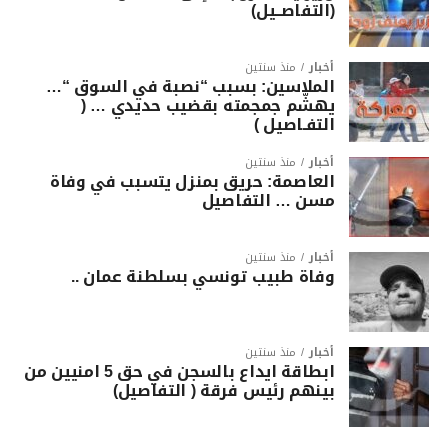
(التفاصــيل)
أخبار
منذ سنتين
الملاسين: بسبب “نصبة في السوق “…
يهشّم جمجمته بقضيب حديدي … (
التفـاصيل )
أخبار
منذ سنتين
العاصمة: حريق بمنزل يتسبب في وفاة
مسن … التفاصيل
أخبار
منذ سنتين
وفاة طبيب تونسي بسلطنة عمان ..
أخبار
منذ سنتين
ابطاقة ايداع بالسجن في حق 5 امنيين من
بينهم رئيس فرقة ( التفاصيل)