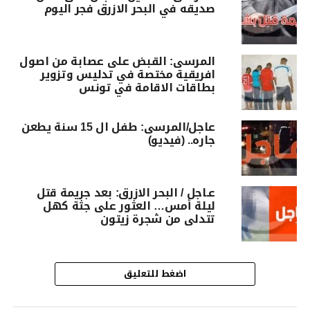
صديقه في البحر الازرق فجر اليوم
المرسى: القبض على عصابة من اصول
افريقية مختصة في تدليس وتزوير
بطاقات الاقامة في تونس
عاجل/المرسى: طفل ال 15 سنة يطعن
جاره.. (فيديو)
عـاجل / البحر الازرق: بعد جريمة قتل
ليلة أمس… العثور على جثة كهل
تتدلى من شجرة زيتون
اضغط للتعليق