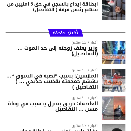
ابطاقة ايداع بالسجن في حق 5 امنيين من
بينهم رئيس فرقة ( التفاصيل)
أخبار عاجلة
أخبار
منذ سنتين
وزير يعنف زوجته إلى حد الموت …
(التفاصــيل)
أخبار
منذ سنتين
الملاسين: بسبب “نصبة في السوق “…
يهشّم جمجمته بقضيب حديدي … (
التفـاصيل )
أخبار
منذ سنتين
العاصمة: حريق بمنزل يتسبب في وفاة
مسن … التفاصيل
أخبار
منذ سنتين