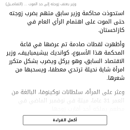
وزير يعنف زوجته إلى حد الموت ... (التفاصــيل)
استحوذت محاكمة وزير سابق متهم بضرب زوجته
حتى الموت على اهتمام الرأي العام في
كازاخستان.
وأظهرت لقطات صادمة تم عرضها في قاعة
المحكمة هذا الأسبوع، كوانديك بيشيمباييف، وزير
الاقتصاد السابق، وهو يركل ويضرب بشكل متكرر
امرأة شابة نحيلة ترتدي معطفا، ويسحبها من
شعرها.
وعثر على المرأة، سلطانات نوكينوفا، البالغة من
العمر 31 عاما، ميتة في نوفمبر الماضي في
مطعم يملكه أحد أقارب زوجها.
أكمل القراءة
ووفقا لتقرير الطبيب الشرعي، توفيت نوكينوفا