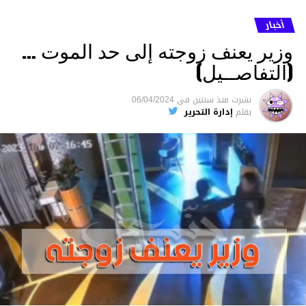
أخبار
وزير يعنف زوجته إلى حد الموت …
(التفاصــيل)
نشرت
منذ سنتين
فى
06/04/2024
بقلم
إدارة التحرير