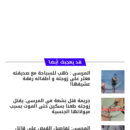
قد يعجبك أيضا
المرسى : ذهب للسباحة مع صديقته
فعثر على زوجته و أطفاله رفقة
عشيقها!
جريمة قتل بشعة في المرسى: يقتل
زوجته طعنا بسكين حتى الموت بسبب
ميولاتها الجنسية
المرسى: تفاصيل القبض على قاتل