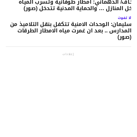
لكـاف/ الدهماني: امطار طوفانية وتسرب المياه
اخل المنازل … والحماية المدنية تتدخل (صور)
لا تفوت
سليمان: الوحدات الامنية تتكفل بنقل التلاميذ من
المدارس .. بعد ان غمرت مياه الامطار الطرقات
(صور)
إعلانات