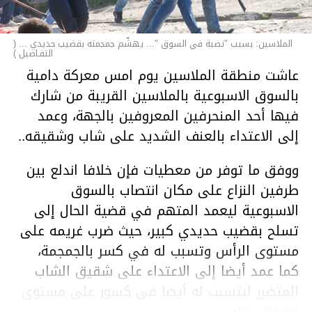
الملاسين: بسبب "نصبة في السوق "... يهشّم جمجمته بقضيب حديدي ... (
التفـاصيل )
عاشت منطقة الملاسين يوم امس معركة دامية
بالسوق الاسبوعية بالملاسين القريبة من شارك
فيها أحد المنحرفين المعروفين بالجهة، وعمد
إلى الاعتداء بالعنف الشديد على شاب وشقيقه..
ووفق ما توفر من معطيات فإن خلافا اندلع بين
طرفين النزاع على مكان انتصاب بالسوق
الاسبوعية ليعمد المتهم في قضية الحال إلى
تسلح بقضيب حديدي كبير، حيث ضرب غريمه على
مستوى الرأس وتسبب له في كسر بالجمجمة،
كما عمد أيضا إلى الاعتداء على شقيق الشاب
المتضرر ليتسبب له أيضا في كسور على مستوى
السابق واليد.