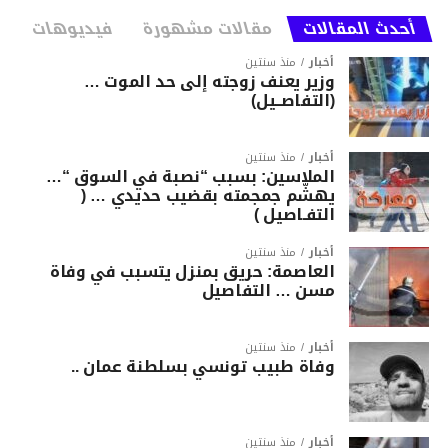
أحدث المقالات
مقالات مشهورة
فيديوهات
أخبار
منذ سنتين
وزير يعنف زوجته إلى حد الموت …
(التفاصــيل)
أخبار
منذ سنتين
الملاسين: بسبب “نصبة في السوق “…
يهشّم جمجمته بقضيب حديدي … (
التفـاصيل )
أخبار
منذ سنتين
العاصمة: حريق بمنزل يتسبب في وفاة
مسن … التفاصيل
أخبار
منذ سنتين
وفاة طبيب تونسي بسلطنة عمان ..
أخبار
منذ سنتين