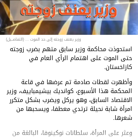
وزير يعنف زوجته إلى حد الموت ... (التفاصــيل)
استحوذت محاكمة وزير سابق متهم بضرب زوجته
حتى الموت على اهتمام الرأي العام في
كازاخستان.
وأظهرت لقطات صادمة تم عرضها في قاعة
المحكمة هذا الأسبوع، كوانديك بيشيمباييف، وزير
الاقتصاد السابق، وهو يركل ويضرب بشكل متكرر
امرأة شابة نحيلة ترتدي معطفا، ويسحبها من
شعرها.
وعثر على المرأة، سلطانات نوكينوفا، البالغة من