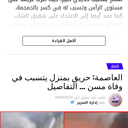
مستوى الرأس وتسبب له في كسر بالجمجمة،
كما عمد أيضا إلى الاعتداء على شقيق الشاب
المتضرر ليتسبب له أيضا في كسور على مستوى
السابق واليد.
هذا وقد تمكن أعوان مركز الأمن الوطني بحي
أكمل القراءة
هلال في توقيت قياسي من محاصرة المشتبه به
والقبض عليه وإحالته على التحقيق في خصوص
ما نُسبه إليه.
أخبار
العاصمة: حريق بمنزل يتسبب في
وفاة مسن … التفاصيل
متابعة
نشرت
منذ سنتين
فى
05/04/2024
بقلم
إدارة التحرير
قسم الاخبار