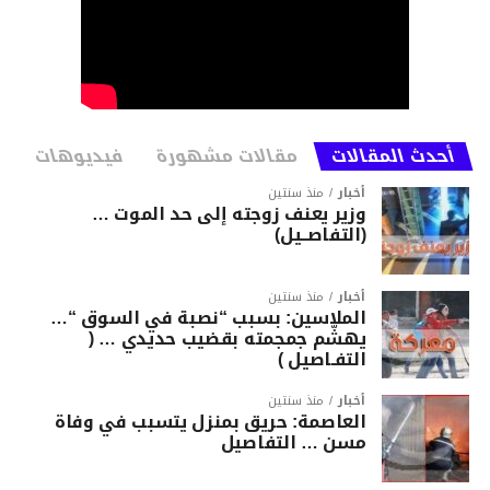
أحدث المقالات
مقالات مشهورة
فيديوهات
أخبار
منذ سنتين
وزير يعنف زوجته إلى حد الموت …
(التفاصــيل)
أخبار
منذ سنتين
الملاسين: بسبب “نصبة في السوق “…
يهشّم جمجمته بقضيب حديدي … (
التفـاصيل )
أخبار
منذ سنتين
العاصمة: حريق بمنزل يتسبب في وفاة
مسن … التفاصيل