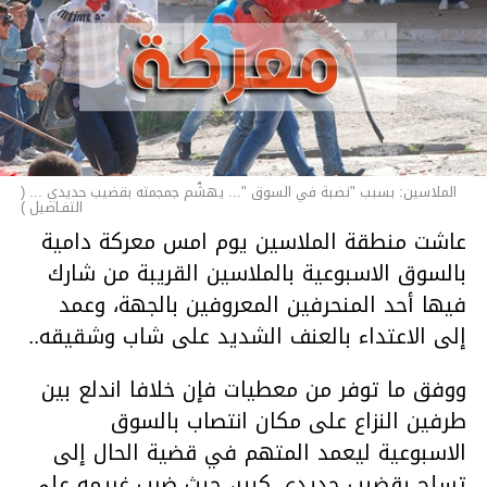
الملاسين: بسبب "نصبة في السوق "... يهشّم جمجمته بقضيب حديدي ... (
التفـاصيل )
عاشت منطقة الملاسين يوم امس معركة دامية
بالسوق الاسبوعية بالملاسين القريبة من شارك
فيها أحد المنحرفين المعروفين بالجهة، وعمد
إلى الاعتداء بالعنف الشديد على شاب وشقيقه..
ووفق ما توفر من معطيات فإن خلافا اندلع بين
طرفين النزاع على مكان انتصاب بالسوق
الاسبوعية ليعمد المتهم في قضية الحال إلى
تسلح بقضيب حديدي كبير، حيث ضرب غريمه على