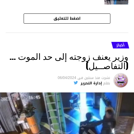
اضغط للتعليق
أخبار
وزير يعنف زوجته إلى حد الموت …
(التفاصــيل)
نشرت
منذ سنتين
فى
06/04/2024
بقلم
إدارة التحرير