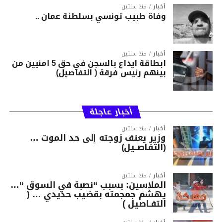
أخبار
منذ سنتين
وفاة طبيب تونسي بسلطنة عمان ..
أخبار
منذ سنتين
ابطاقة ايداع بالسجن في حق 5 امنيين من
بينهم رئيس فرقة ( التفاصيل)
أخبار عاجلة
أخبار
منذ سنتين
وزير يعنف زوجته إلى حد الموت …
(التفاصــيل)
أخبار
منذ سنتين
الملاسين: بسبب “نصبة في السوق “…
يهشّم جمجمته بقضيب حديدي … (
التفـاصيل )