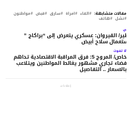
مقالات متشابهة:
القاء
امراة
سارق
قبض
مواطنون
نشل
هاتف
لتالي
طير/ القيروان: عسكري يتعرض إلى “براكاج ”
استعمال سلاح أبيض
لا تفوت
خاص/ المروج 5: فرق المراقبة الاقتصادية تداهم
فضاء تجاري مشهور يغالط المواطنين ويتلاعب
بالاسعار .. التفاصيل
إعلانات