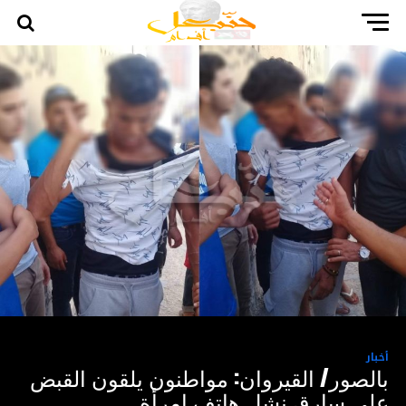
أخبار
بالصور/ القيروان: مواطنون يلقون القبض
على سارق نشل هاتف امرأة