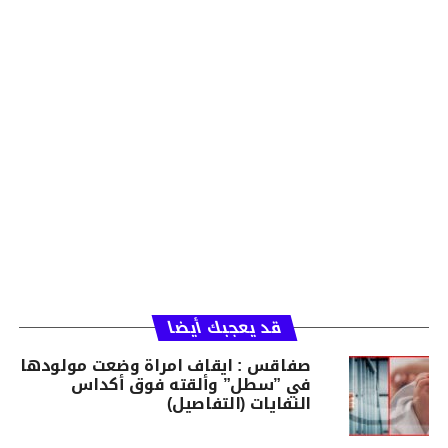
قد يعجبك أيضا
صفاقس : ايقاف امراة وضعت مولودها
في ”سطل” وألقته فوق أكداس
النفايات (التفاصيل)