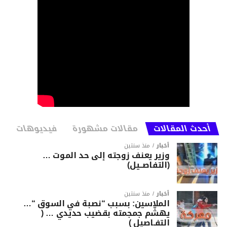
أحدث المقالات
مقالات مشهورة
فيديوهات
أخبار
منذ سنتين
وزير يعنف زوجته إلى حد الموت …
(التفاصــيل)
أخبار
منذ سنتين
الملاسين: بسبب “نصبة في السوق “…
يهشّم جمجمته بقضيب حديدي … (
التفـاصيل )