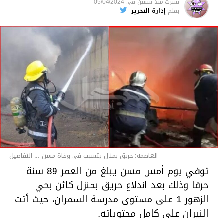
نشرت
منذ سنتين
فى
05/04/2024
بقلم
إدارة التحرير
قسم الاخبار
العاصمة: حريق بمنزل يتسبب في وفاة مسن ... التفاصيل
توفي يوم أمس مسن يبلغ من العمر 89 سنة
حرقا وذلك بعد اندلاع حريق بمنزل كائن بحي
الزهور 1 على مستوى مدرسة السمران، حيث أتت
النيران على كامل محتوياته.