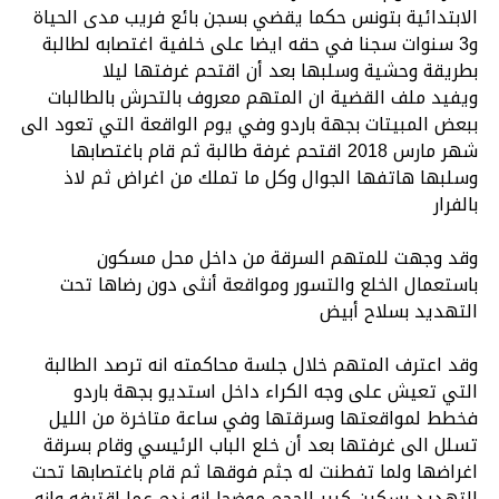
الابتدائية بتونس حكما يقضي بسجن بائع فريب مدى الحياة
و3 سنوات سجنا في حقه ايضا على خلفية اغتصابه لطالبة
بطريقة وحشية وسلبها بعد أن اقتحم غرفتها ليلا
ويفيد ملف القضية ان المتهم معروف بالتحرش بالطالبات
ببعض المبيتات بجهة باردو وفي يوم الواقعة التي تعود الى
شهر مارس 2018 اقتحم غرفة طالبة ثم قام باغتصابها
وسلبها هاتفها الجوال وكل ما تملك من اغراض ثم لاذ
بالفرار
وقد وجهت للمتهم السرقة من داخل محل مسكون
باستعمال الخلع والتسور ومواقعة أنثى دون رضاها تحت
التهديد بسلاح أبيض
وقد اعترف المتهم خلال جلسة محاكمته انه ترصد الطالبة
التي تعيش على وجه الكراء داخل استديو بجهة باردو
فخطط لمواقعتها وسرقتها وفي ساعة متاخرة من الليل
تسلل الى غرفتها بعد أن خلع الباب الرئيسي وقام بسرقة
اغراضها ولما تفطنت له جثم فوقها ثم قام باغتصابها تحت
التهديد بسكين كبير الحجم موضحا انه ندم عما اقترفه وانه