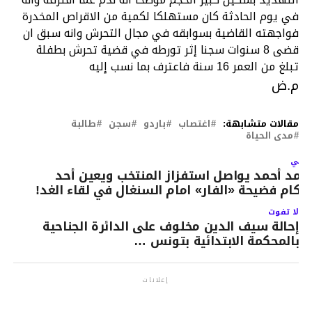
في يوم الحادثة كان مستهلكا لكمية من الاقراص المخدرة
فواجهته القاضية بسوابقه في مجال التحرش وانه سبق ان
قضى 8 سنوات سجنا إثر تورطه في قضية تحرش بطفلة
تبلغ من العمر 16 سنة فاعترف بما نسب إليه
م.ض
مقالات متشابهة:
اغتصاب
باردو
سجن
طالبة
مدى الحياة
لتالي
حمد أحمد يواصل استفزاز المنتخب ويعين أحد
حكام فضيحة «الفار» امام السنغال في لقاء الغد!
لا تفوت
إحالة سيف الدين مخلوف على الدائرة الجناحية
بالمحكمة الابتدائية بتونس …
إعلانات