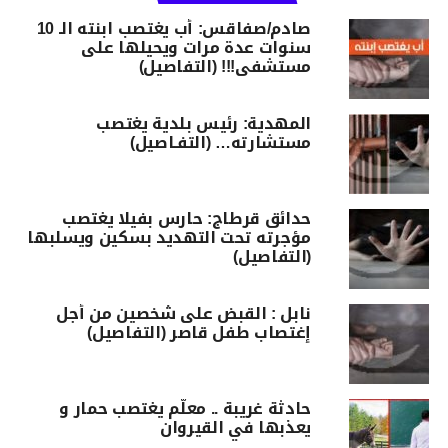
صادم/صفاقس: أب يغتصب ابنته الـ 10
سنوات عدة مرات ويحيلها على
مستشفى!!! (التفاصيل)
المهدية: رئيس بلدية يغتصب
مستشارته… (التفـاصيل)
حدائق قرطاج: حارس بفيلا يغتصب
مؤجرته تحت التهديد بسكين ويسلبها
(التفاصيل)
نابل : القبض على شخصين من أجل
إغتصاب طفل قاصر (التفاصيل)
حادثة غريبة .. معلّم يغتصب حمار و
يعذبها في القيروان