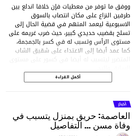
ووفق ما توفر من معطيات فإن خلافا اندلع بين
طرفين النزاع على مكان انتصاب بالسوق
الاسبوعية ليعمد المتهم في قضية الحال إلى
تسلح بقضيب حديدي كبير، حيث ضرب غريمه على
مستوى الرأس وتسبب له في كسر بالجمجمة،
كما عمد أيضا إلى الاعتداء على شقيق الشاب
المتضرر ليتسبب له أيضا في كسور على مستوى
السابق واليد.
هذا وقد تمكن أعوان مركز الأمن الوطني بحي
أكمل القراءة
هلال في توقيت قياسي من محاصرة المشتبه به
والقبض عليه وإحالته على التحقيق في خصوص
ما نُسبه إليه.
أخبار
العاصمة: حريق بمنزل يتسبب في
وفاة مسن … التفاصيل
متابعة