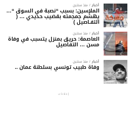
أخبار
منذ سنتين
الملاسين: بسبب “نصبة في السوق “…
يهشّم جمجمته بقضيب حديدي … (
التفـاصيل )
أخبار
منذ سنتين
العاصمة: حريق بمنزل يتسبب في وفاة
مسن … التفاصيل
أخبار
منذ سنتين
وفاة طبيب تونسي بسلطنة عمان ..
إعلانات