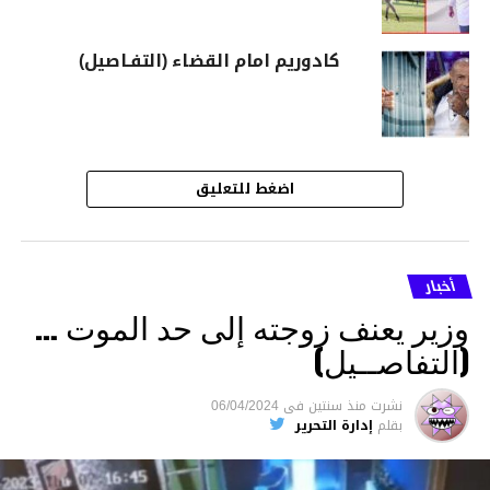
كادوريم امام القضاء (التفـاصيل)
اضغط للتعليق
أخبار
وزير يعنف زوجته إلى حد الموت …
(التفاصــيل)
نشرت
منذ سنتين
فى
06/04/2024
بقلم
إدارة التحرير