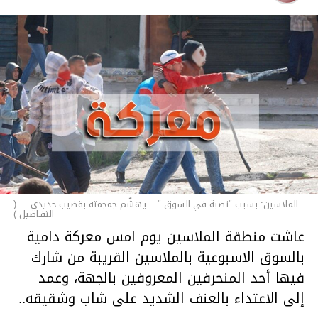
الملاسين: بسبب "نصبة في السوق "... يهشّم جمجمته بقضيب حديدي ... (
التفـاصيل )
عاشت منطقة الملاسين يوم امس معركة دامية
بالسوق الاسبوعية بالملاسين القريبة من شارك
فيها أحد المنحرفين المعروفين بالجهة، وعمد
إلى الاعتداء بالعنف الشديد على شاب وشقيقه..