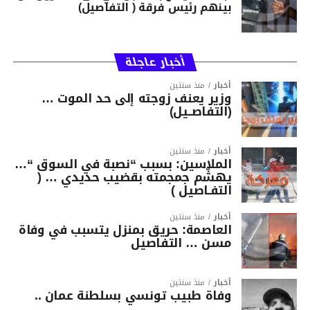
بينهم رئيس فرقة ( التفاصيل)
أخبار عاجلة
أخبار
منذ سنتين
وزير يعنف زوجته إلى حد الموت …
(التفاصــيل)
أخبار
منذ سنتين
الملاسين: بسبب “نصبة في السوق “…
يهشّم جمجمته بقضيب حديدي … (
التفـاصيل )
أخبار
منذ سنتين
العاصمة: حريق بمنزل يتسبب في وفاة
مسن … التفاصيل
أخبار
منذ سنتين
وفاة طبيب تونسي بسلطنة عمان ..