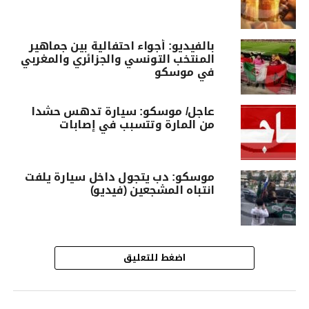
بالفيديو: أجواء احتفالية بين جماهير
المنتخب التونسي والجزائري والمغربي
في موسكو
عاجل/ موسكو: سيارة تدهس حشدا
من المارة وتتسبب في إصابات
موسكو: دب يتجول داخل سيارة يلفت
انتباه المشجعين (فيديو)
اضغط للتعليق