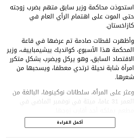
استحوذت محاكمة وزير سابق متهم بضرب زوجته
حتى الموت على اهتمام الرأي العام في
كازاخستان.
وأظهرت لقطات صادمة تم عرضها في قاعة
المحكمة هذا الأسبوع، كوانديك بيشيمباييف، وزير
الاقتصاد السابق، وهو يركل ويضرب بشكل متكرر
امرأة شابة نحيلة ترتدي معطفا، ويسحبها من
شعرها.
وعثر على المرأة، سلطانات نوكينوفا، البالغة من
العمر 31 عاما، ميتة في نوفمبر الماضي في
مطعم يملكه أحد أقارب زوجها.
أكمل القراءة
ووفقا لتقرير الطبيب الشرعي، توفيت نوكينوفا
متأثرة بصدمة في الدماغ، وكانت إحدى عظام