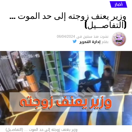
أخبار
وزير يعنف زوجته إلى حد الموت …
(التفاصــيل)
نشرت
منذ سنتين
فى
06/04/2024
بقلم
إدارة التحرير
وزير يعنف زوجته إلى حد الموت ... (التفاصــيل)