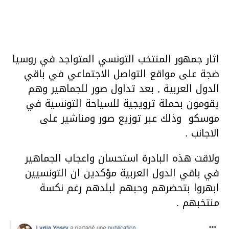
اثار جمهور المنتخب التونسي المتواجد في روسيا
ضجة على مواقع التواصل الاجتماعي في باقي
الدول العربية , بعد تداول صور للجماهير وهم
يقومون بحملة ترويجية للسياحة التونسية في
موسكو وذلك عبر توزيع صور ومناشير على
الاجانب .
ولاقت هذه البادرة استحسان واعجاب الجماهير
في باقي الدول العربية مؤكدين ان التونسيين
ابهروا بتحضرهم وحبهم لبلدهم رغم نكسة
منتخبهم .