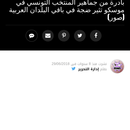
بادرة من جماهير المنتخب التونسي في
موسكو تثير ضجة في باقي البلدان العربية
(صور)
نشرت
منذ 8 سنوات
فى
29/06/2018
بقلم
إدارة التحرير