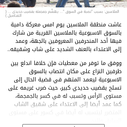
الملاسين: بسبب "نصبة في السوق "... يهشّم جمجمته بقضيب حديدي ... (
التفـاصيل )
عاشت منطقة الملاسين يوم امس معركة دامية
بالسوق الاسبوعية بالملاسين القريبة من شارك
فيها أحد المنحرفين المعروفين بالجهة، وعمد
إلى الاعتداء بالعنف الشديد على شاب وشقيقه..
ووفق ما توفر من معطيات فإن خلافا اندلع بين
طرفين النزاع على مكان انتصاب بالسوق
الاسبوعية ليعمد المتهم في قضية الحال إلى
تسلح بقضيب حديدي كبير، حيث ضرب غريمه على
مستوى الرأس وتسبب له في كسر بالجمجمة،
كما عمد أيضا إلى الاعتداء على شقيق الشاب
المتضرر ليتسبب له أيضا في كسور على مستوى
السابق واليد.