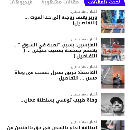
أحدث المقالات
مقالات مشهورة
فيديوهات
أخبار
منذ سنتين
وزير يعنف زوجته إلى حد الموت …
(التفاصــيل)
أخبار
منذ سنتين
الملاسين: بسبب “نصبة في السوق “…
يهشّم جمجمته بقضيب حديدي … (
التفـاصيل )
أخبار
منذ سنتين
العاصمة: حريق بمنزل يتسبب في وفاة
مسن … التفاصيل
أخبار
منذ سنتين
وفاة طبيب تونسي بسلطنة عمان ..
أخبار
منذ سنتين
ابطاقة ايداع بالسجن في حق 5 امنيين من