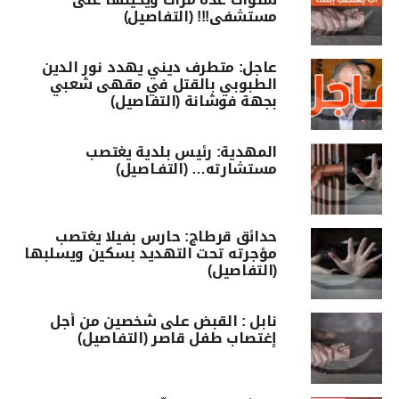
مستشفى!!! (التفاصيل)
عاجل: متطرف ديني يهدد نور الدين
الطبوبي بالقتل في مقهى شعبي
بجهة فوشانة (التفاصيل)
المهدية: رئيس بلدية يغتصب
مستشارته… (التفـاصيل)
حدائق قرطاج: حارس بفيلا يغتصب
مؤجرته تحت التهديد بسكين ويسلبها
(التفاصيل)
نابل : القبض على شخصين من أجل
إغتصاب طفل قاصر (التفاصيل)