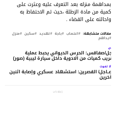
بمداهمة منزله بعد التعرف عليه وعثرت على
كمية من مادة الزطلة ،حيث تم الاحتفاظ به
واحالته على القضاء .
مقالات متشابهة:
اغتصاب
باجة
تهديد
سكين
منزل
يداهم
لتالي
اجل/صفاقس: الحرس الديواني يحبط عملية
هريب كميات من الادوية داخل سيارة ليبية (صور)
لا تفوت
عــاجل/ القصرين: استشهاد عسكري وإصابة اثنين
آخرين
إعلانات