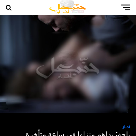
أخبار
باجة: يداهم منزلها في ساعة متأخرة ..