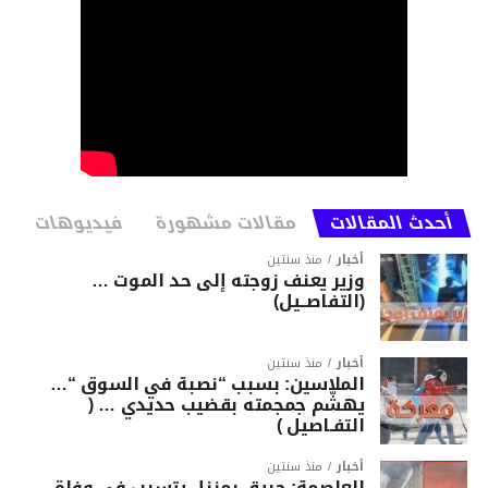
أحدث المقالات
مقالات مشهورة
فيديوهات
أخبار
منذ سنتين
وزير يعنف زوجته إلى حد الموت …
(التفاصــيل)
أخبار
منذ سنتين
الملاسين: بسبب “نصبة في السوق “…
يهشّم جمجمته بقضيب حديدي … (
التفـاصيل )
أخبار
منذ سنتين
العاصمة: حريق بمنزل يتسبب في وفاة