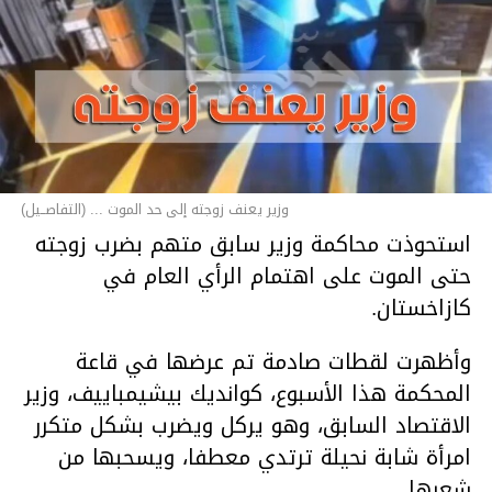
وزير يعنف زوجته إلى حد الموت ... (التفاصــيل)
استحوذت محاكمة وزير سابق متهم بضرب زوجته
حتى الموت على اهتمام الرأي العام في
كازاخستان.
وأظهرت لقطات صادمة تم عرضها في قاعة
المحكمة هذا الأسبوع، كوانديك بيشيمباييف، وزير
الاقتصاد السابق، وهو يركل ويضرب بشكل متكرر
امرأة شابة نحيلة ترتدي معطفا، ويسحبها من
شعرها.