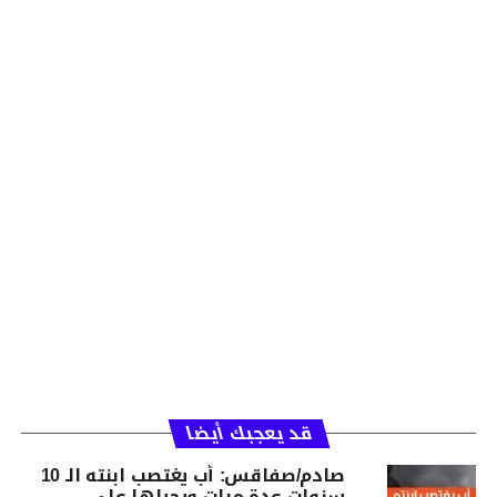
قد يعجبك أيضا
صادم/صفاقس: أب يغتصب ابنته الـ 10
سنوات عدة مرات ويحيلها على