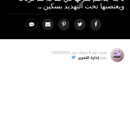
ويغتصبها تحت التهديد بسكين ..
نشرت
منذ 8 سنوات
فى
03/10/2018
بقلم
إدارة التحرير