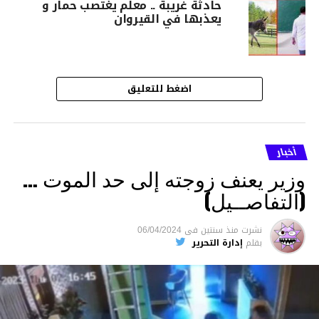
حادثة غريبة .. معلّم يغتصب حمار و
يعذبها في القيروان
اضغط للتعليق
أخبار
وزير يعنف زوجته إلى حد الموت …
(التفاصــيل)
نشرت
منذ سنتين
فى
06/04/2024
بقلم
إدارة التحرير