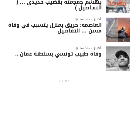
يهشّم جمجمته بقضيب حديدي … (
التفـاصيل )
أخبار
منذ سنتين
العاصمة: حريق بمنزل يتسبب في وفاة
مسن … التفاصيل
أخبار
منذ سنتين
وفاة طبيب تونسي بسلطنة عمان ..
إعلانات