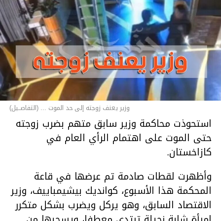
وزير يعنف زوجته إلى حد الموت ... (التفاصــيل)
استحوذت محاكمة وزير سابق متهم بضرب زوجته
حتى الموت على اهتمام الرأي العام في
كازاخستان.
وأظهرت لقطات صادمة تم عرضها في قاعة
المحكمة هذا الأسبوع، كوانديك بيشيمباييف، وزير
الاقتصاد السابق، وهو يركل ويضرب بشكل متكرر
امرأة شابة نحيلة ترتدي معطفا، ويسحبها من