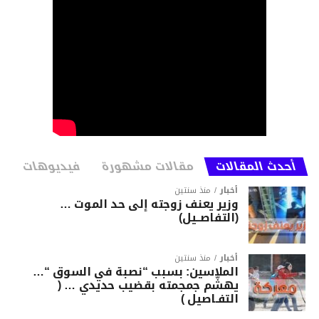
أحدث المقالات
مقالات مشهورة
فيديوهات
أخبار
منذ سنتين
وزير يعنف زوجته إلى حد الموت …
(التفاصــيل)
أخبار
منذ سنتين
الملاسين: بسبب “نصبة في السوق “…
يهشّم جمجمته بقضيب حديدي … (
التفـاصيل )