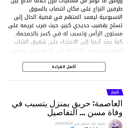
ووفق ما توفر من معطيات فإن خلافا اندلع بين
طرفين النزاع على مكان انتصاب بالسوق
الاسبوعية ليعمد المتهم في قضية الحال إلى
تسلح بقضيب حديدي كبير، حيث ضرب غريمه على
مستوى الرأس وتسبب له في كسر بالجمجمة،
كما عمد أيضا إلى الاعتداء على شقيق الشاب
المتضرر ليتسبب له أيضا في كسور على مستوى
السابق واليد.
هذا وقد تمكن أعوان مركز الأمن الوطني بحي
أكمل القراءة
هلال في توقيت قياسي من محاصرة المشتبه به
والقبض عليه وإحالته على التحقيق في خصوص
ما نُسبه إليه.
أخبار
العاصمة: حريق بمنزل يتسبب في
وفاة مسن … التفاصيل
متابعة
نشرت
منذ سنتين
فى
05/04/2024