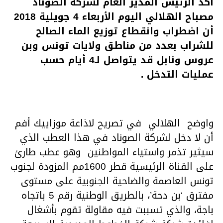
اكد الرئيس المدير العام لشركة الصوناد
مصباح الهلالي اليوم الأربعاء 4 جويلية 2018
أن اضطراب وانقطاع توزيع الماء الصالح
للشراب بعدد من مناطق ولايات تونس وبن
عروس ونابل قد يتواصل لـ4 أيام حسب
عمليات التدخل .
واوضح الهلالي في تصريح لاذاعة موزاييك أفم
أن لا دخل لشركة الصوناد في هذا العطب الذي
سيثير تذمر واستياء المواطنين وهو عطب طارئ
على القناة الرئيسية قطر 1600مم المزودة لجنوب
تونس العاصمة والضاحية الجنوبية على مستوى
مفترق ‘بن دحة’، بالطريق الوطنية رقم 5 باتجاه
باجة، والذي تسببت فيه مقاولة تقوم بأشغال