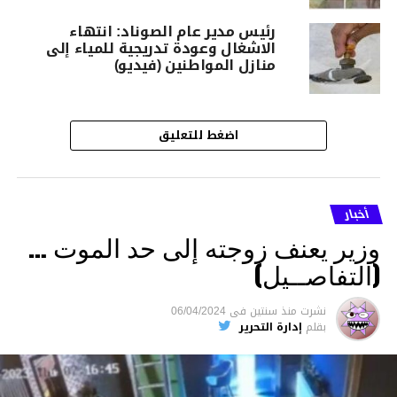
رئيس مدير عام الصوناد: انتهاء
الاشغال وعودة تدريجية للمياء إلى
منازل المواطنين (فيديو)
اضغط للتعليق
أخبار
وزير يعنف زوجته إلى حد الموت …
(التفاصــيل)
نشرت
منذ سنتين
فى
06/04/2024
بقلم
إدارة التحرير