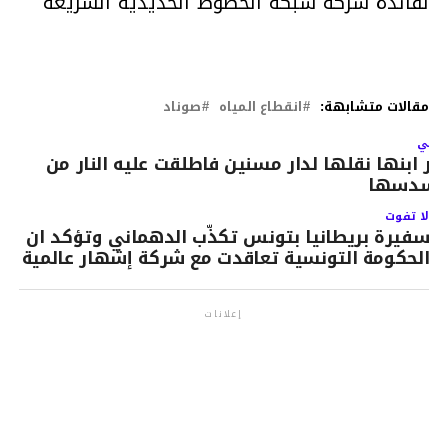
لفائدة شركة شبكة الخطوط الحديدية السريعة
مقالات متشابهة:
انقطاع المياه
صوناد
لتالي
رر ابنها نقلها لدار مسنين فاطلقت عليه النار من
سدسها
لا تفوت
سفيرة بريطانيا بتونس تكذّب الدهماني وتؤكد ان
الحكومة التونسية تعاقدت مع شركة إشهار عالمية
إعلانات