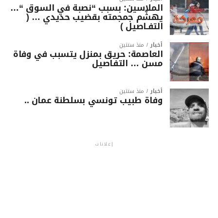
الملاسين: بسبب “نصبة في السوق “…
يهشّم جمجمته بقضيب حديدي … (
التفـاصيل )
أخبار
منذ سنتين
العاصمة: حريق بمنزل يتسبب في وفاة
مسن … التفاصيل
أخبار
منذ سنتين
وفاة طبيب تونسي بسلطنة عمان ..
إعلانات