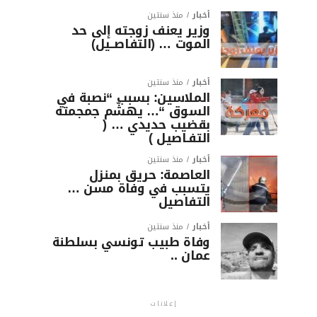
أخبار
منذ سنتين
وزير يعنف زوجته إلى حد
الموت … (التفاصــيل)
أخبار
منذ سنتين
الملاسين: بسبب “نصبة في
السوق “… يهشّم جمجمته
بقضيب حديدي … (
التفـاصيل )
أخبار
منذ سنتين
العاصمة: حريق بمنزل
يتسبب في وفاة مسن …
التفاصيل
أخبار
منذ سنتين
وفاة طبيب تونسي بسلطنة
عمان ..
إعلانات