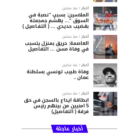
أخبار
منذ سنتين
الملاسين: بسبب “نصبة في
السوق “… يهشّم جمجمته
بقضيب حديدي … ( التفـاصيل )
أخبار
منذ سنتين
العاصمة: حريق بمنزل يتسبب
في وفاة مسن … التفاصيل
أخبار
منذ سنتين
وفاة طبيب تونسي بسلطنة
عمان ..
أخبار
منذ سنتين
ابطاقة ايداع بالسجن في حق
5 امنيين من بينهم رئيس
فرقة ( التفاصيل)
أخبار عاجلة