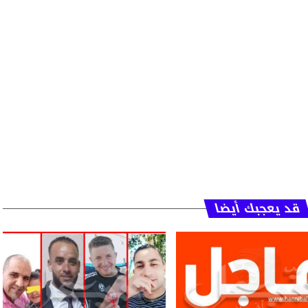
قد يعجبك أيضا