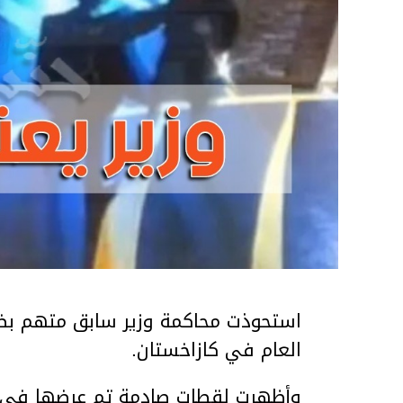
استحوذت محاكمة وزير سابق متهم بضر
العام في كازاخستان.
وأظهرت لقطات صادمة تم عرضها في ق