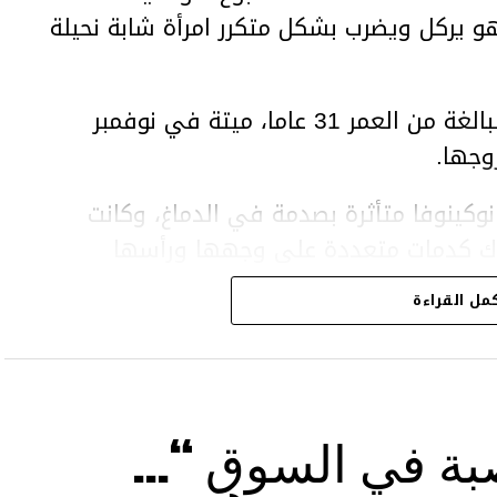
هو يركل ويضرب بشكل متكرر امرأة شابة نحيلة
وعثر على المرأة، سلطانات نوكينوفا، البالغة من العمر 31 عاما، ميتة في نوفمبر
وجها.
وكينوفا متأثرة بصدمة في الدماغ، وكانت
اك كدمات متعددة على وجهها ورأسها
مل القراءة
43 عاما) اتهامات بالتعذيب والقتل باستخدام العنف الشديد
بة في السوق “…