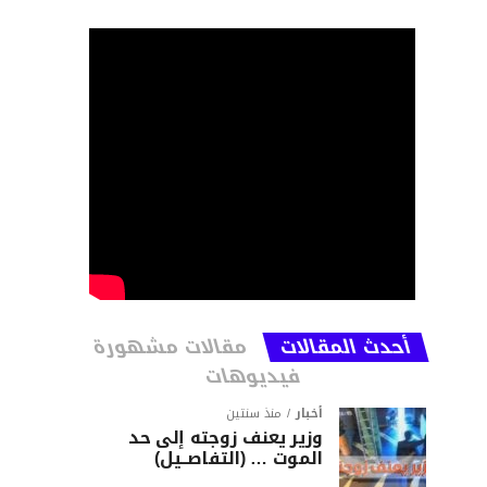
أحدث المقالات
مقالات مشهورة
فيديوهات
أخبار
منذ سنتين
وزير يعنف زوجته إلى حد
الموت … (التفاصــيل)