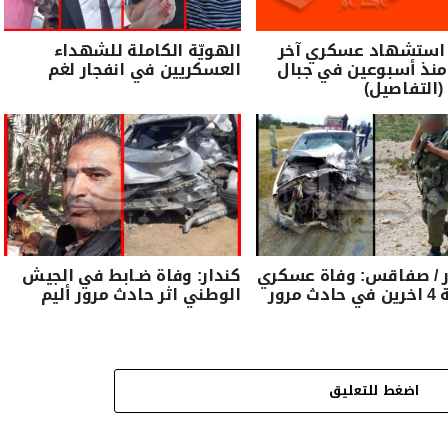
 استشهاد عسكري آخر
الهويّة الكاملة للشهداء
منذ أسبوعين في جبال
العسكريين في انفجار لغم
(التفاصيل)
ر / صفاقس: وفاة عسكري
كندار: وفاة ضـابط في الجيش
واصابة 4 اخرين في حادث مرور
الوطني اثر حادث مرور أليم
اضغط للتعليق