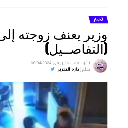
أخبار
وزير يعنف زوجته إل
(التفاصــيل)
نشرت
منذ سنتين
فى
06/04/2024
بقلم
إدارة التحرير