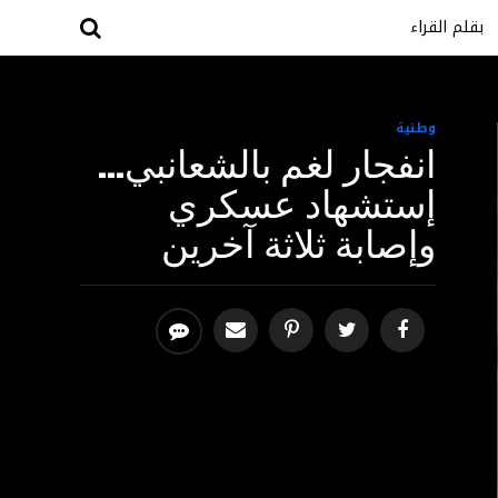
بقلم القراء
وطنية
انفجار لغم بالشعانبي…
إستشهاد عسكري
وإصابة ثلاثة آخرين