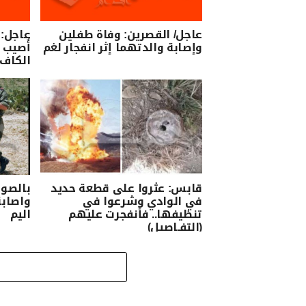
عاجل/ القصرين: وفاة طفلين
عاجل:
وإصابة والدتهما إثر انفجار لغم
أُصيب 
الكاف 
قابس: عثروا على قطعة حديد
بالصو
في الوادي وشرعوا في
تنظيفها.. فأنفجرت عليهم
اليم
(التفـاصيل)