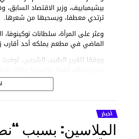
بيشيمباييف، وزير الاقتصاد السابق، و
ترتدي معطفا، ويسحبها من شعرها.
الماضي في مطعم يملكه أحد أقارب ز
ووفقا لتقرير الطبيب الشرعي، توفيت ن
إحدى عظام أنفها مكسورة وكانت هن
وذراعيها ويديها.
أك
ويواجه بيشيمباييف (
ويواجه عقوبة السجن لمدة تصل إلى 20 عاما.
أخبار
الأخبار
الملاسين: بسبب “نص