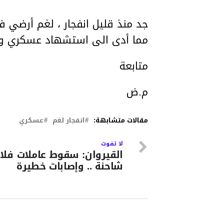
جد منذ قليل انفجار ، لغم أرضي ف
مما أدى الى استشهاد عسكري و اصابة 3 اخري
متابعة
م.ض
مقالات متشابهة:
انفجار لغم
عسكري
لا تفوت
القيروان: سقوط عاملات فلا
شاحنة .. وإصابات خطيرة