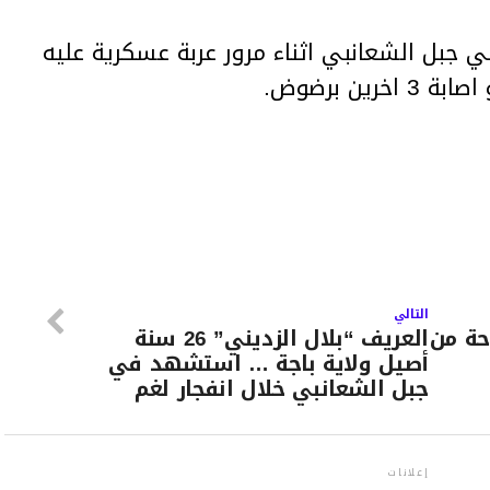
ي جبل الشعانبي اثناء مرور عربة عسكرية عليه
ن برضوض.
التالي
حة من
العريف “بلال الزديني” 26 سنة
أصيل ولاية باجة … استشهد في
جبل الشعانبي خلال انفجار لغم
إعلانات