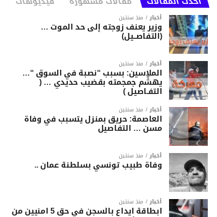
أحدث المقالات
مقالات مشهورة
فيديوهات
أخبار
منذ سنتين
وزير يعنف زوجته إلى حد الموت …
(التفاصــيل)
أخبار
منذ سنتين
الملاسين: بسبب “نصبة في السوق “…
يهشّم جمجمته بقضيب حديدي … (
التفـاصيل )
أخبار
منذ سنتين
العاصمة: حريق بمنزل يتسبب في وفاة
مسن … التفاصيل
أخبار
منذ سنتين
وفاة طبيب تونسي بسلطنة عمان ..
أخبار
منذ سنتين
ابطاقة ايداع بالسجن في حق 5 امنيين من