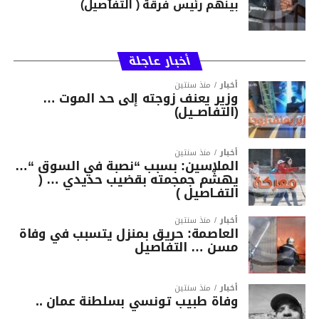
بينهم رئيس فرقة ( التفاصيل)
أخبار عاجلة
أخبار
منذ سنتين
وزير يعنف زوجته إلى حد الموت …
(التفاصــيل)
أخبار
منذ سنتين
الملاسين: بسبب “نصبة في السوق “…
يهشّم جمجمته بقضيب حديدي … (
التفـاصيل )
أخبار
منذ سنتين
العاصمة: حريق بمنزل يتسبب في وفاة
مسن … التفاصيل
أخبار
منذ سنتين
وفاة طبيب تونسي بسلطنة عمان ..