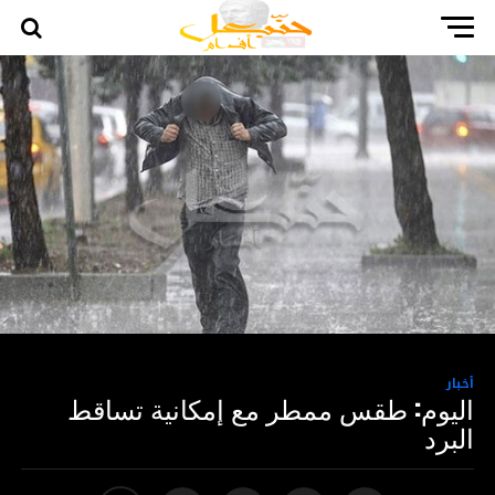
أخبار
اليوم: طقس ممطر مع إمكانية تساقط
البرد