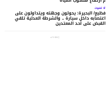
غم ارتفاع منسوب المياه
لا تفوت
فظيع/ البحيرة: يحولون وجهته ويتداولون على
اغتصابه داخل سيارة .. والشرطة العدلية تلقي
القبض على أحد المعتدين
إعلانات