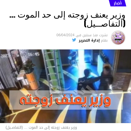
أخبار
وزير يعنف زوجته إلى حد الموت …
(التفاصــيل)
نشرت
منذ سنتين
فى
06/04/2024
بقلم
إدارة التحرير
وزير يعنف زوجته إلى حد الموت ... (التفاصــيل)