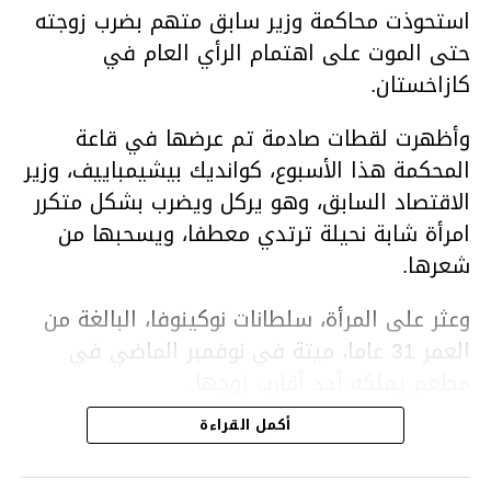
استحوذت محاكمة وزير سابق متهم بضرب زوجته
حتى الموت على اهتمام الرأي العام في
كازاخستان.
وأظهرت لقطات صادمة تم عرضها في قاعة
المحكمة هذا الأسبوع، كوانديك بيشيمباييف، وزير
الاقتصاد السابق، وهو يركل ويضرب بشكل متكرر
امرأة شابة نحيلة ترتدي معطفا، ويسحبها من
شعرها.
وعثر على المرأة، سلطانات نوكينوفا، البالغة من
العمر 31 عاما، ميتة في نوفمبر الماضي في
مطعم يملكه أحد أقارب زوجها.
أكمل القراءة
ووفقا لتقرير الطبيب الشرعي، توفيت نوكينوفا
متأثرة بصدمة في الدماغ، وكانت إحدى عظام