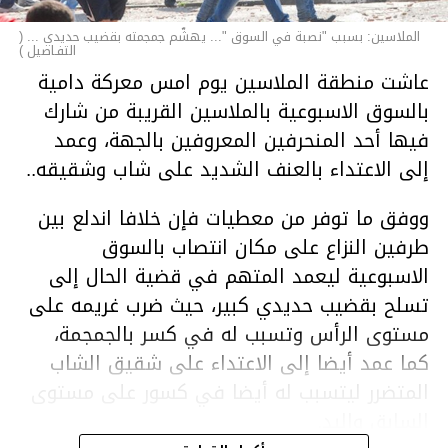
الملاسين: بسبب "نصبة في السوق "... يهشّم جمجمته بقضيب حديدي ... (
التفـاصيل )
عاشت منطقة الملاسين يوم امس معركة دامية
بالسوق الاسبوعية بالملاسين القريبة من شارك
فيها أحد المنحرفين المعروفين بالجهة، وعمد
إلى الاعتداء بالعنف الشديد على شاب وشقيقه..
ووفق ما توفر من معطيات فإن خلافا اندلع بين
طرفين النزاع على مكان انتصاب بالسوق
الاسبوعية ليعمد المتهم في قضية الحال إلى
تسلح بقضيب حديدي كبير، حيث ضرب غريمه على
مستوى الرأس وتسبب له في كسر بالجمجمة،
كما عمد أيضا إلى الاعتداء على شقيق الشاب
المتضرر ليتسبب له أيضا في كسور على مستوى
السابق واليد.