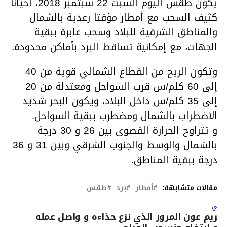
يكون طقس اليوم السبت 22 سبتمبر 2018، أحيانا
كثيف السحب مع أمطار مؤقتا رعدية بالشمال
والمناطق الشرقية للبلاد وسحب عابرة ببقية
الجهات، مع إمكانية تساقط البرد بأماكن محدودة.
وتكون الريح من القطاع الشمالي قوية من 40
إلى 60 كلم/س قرب السواحل ومعتدلة من 20
إلى 35 كلم/س داخل البلاد، ويكون البحر شديد
الاضطراب بالشمال ومضطرب ببقية السواحل.
و تتراوح الحرارة القصوى بين 26 و 30 درجة
بالشمال والوسط والجنوب الشرقي وبين 31 و 36
درجة ببقية المناطق.
مقالات متشابهة:
أمطار
برد
طقس
لتالي
كريم عون المرور الذي نزع حذاءه و واصل عمله