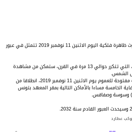
أعلن المعهد الوطني للرصد الجوي، عن حدوث ظاهرة فلكية اليوم الاثنين 11 نوفمبر 2019 تتمثل في عبور
وأوضح المعهد في بلاغ له ان هذه الظاهرة، التي تتكرر حوالي 13 مرة في القرن، ستمكن من مشاهدة
ص الشمس.
وينظم المعهدن بالمناسبة، عملية مشاهدة مفتوحة للعموم يوم الاثنين 11 نوفمبر 2019، انطلاقا من
د الزوال و30 دقيقة إلى غاية الخامسة مساءا بالأماكن التالية بمقر المعهد بتونس
بة) وسوسة وصفاقس.
2032.
كب عطارد