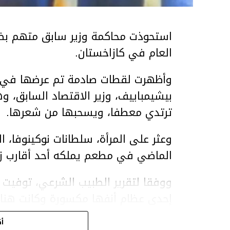
استحوذت محاكمة وزير سابق متهم بضر
العام في كازاخستان.
وأظهرت لقطات صادمة تم عرضها في ق
بيشيمباييف، وزير الاقتصاد السابق، و
ترتدي معطفا، ويسحبها من شعرها.
الماضي في مطعم يملكه أحد أقارب ز
ووفقا لتقرير الطبيب الشرعي، توفيت ن
إحدى عظام أنفها مكسورة وكانت هن
وذراعيها ويديها.
أك