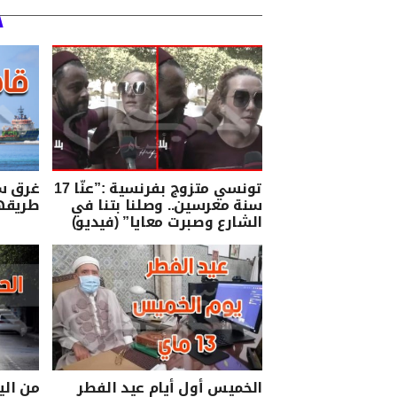
تونسي متزوج بفرنسية :”عنّا 17
غرق س
سنة معرسين.. وصلنا بتنا في
طريقها
الشارع وصبرت معايا” (فيديو)
الخميس أول أيام عيد الفطر
من الي