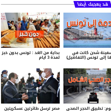
قد يعجبك أيضا
فينة شحن كانت في
بداية من الغد : تونس بدون خبز
 إلى تونس (التفاصيل)
لمدة 3 ايام
وم: تطبيق الحجر الصحي
مصر ترسل طائرتين عسكريتين