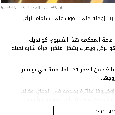
وزير يعنف زوجته إلى حد الموت ... (التفاصــيل)
ب زوجته حتى الموت على اهتمام الرأي
اعة المحكمة هذا الأسبوع، كوانديك
هو يركل ويضرب بشكل متكرر امرأة شابة نحيلة
وعثر على المرأة، سلطانات نوكينوفا، البالغة من العمر 31 عاما، ميتة في نوفمبر
وجها.
وكينوفا متأثرة بصدمة في الدماغ، وكانت
اك كدمات متعددة على وجهها ورأسها
مل القراءة