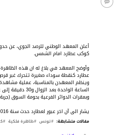
كوكب عطارد امام الشمس.
عطارد كنقطة سوداء صغيرة تتحرك غبر قر
الساعة الواحدة بع
وبمقرات الدوائر الفرعية بحومة السوق (جر
يشار الى آن اخر عبور لعطارد حدث سنة 2016 وسيحدث العبور القادم سنة
مقالات متشابهة:
تونس
ظاهرة فلكية
كو