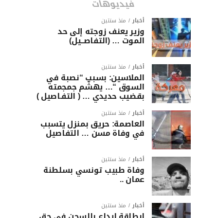
فيديوهات
أخبار
منذ سنتين
وزير يعنف زوجته إلى حد
الموت … (التفاصــيل)
أخبار
منذ سنتين
الملاسين: بسبب “نصبة في
السوق “… يهشّم جمجمته
بقضيب حديدي … ( التفـاصيل )
أخبار
منذ سنتين
العاصمة: حريق بمنزل يتسبب
في وفاة مسن … التفاصيل
أخبار
منذ سنتين
وفاة طبيب تونسي بسلطنة
عمان ..
أخبار
منذ سنتين
ابطاقة ايداع بالسجن في حق