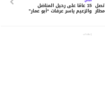
التالي
 تصل
15 عامًا على رحيل المناضل
أمطار
والزعيم ياسر عرفات “أبو عمار”
إعلانات