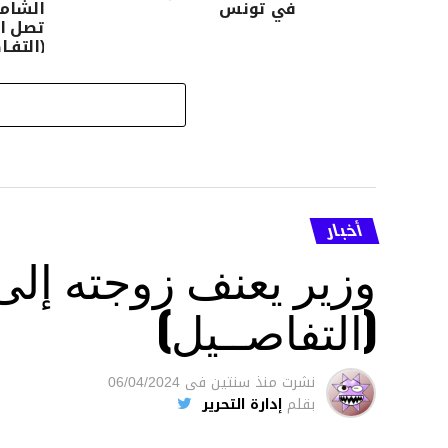
في تونس
الشام
(التفـا
أخبار
وزير يعنف زوجته إل
(التفاصــيل)
نشرت
منذ سنتين
فى
06/04/2024
بقلم
إدارة التحرير