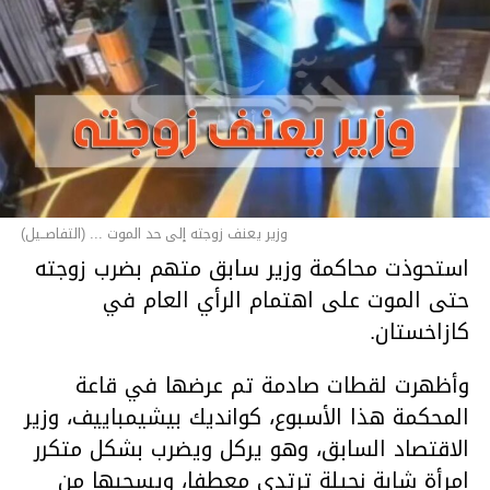
وزير يعنف زوجته إلى حد الموت ... (التفاصــيل)
استحوذت محاكمة وزير سابق متهم بضرب زوجته
حتى الموت على اهتمام الرأي العام في
كازاخستان.
وأظهرت لقطات صادمة تم عرضها في قاعة
المحكمة هذا الأسبوع، كوانديك بيشيمباييف، وزير
الاقتصاد السابق، وهو يركل ويضرب بشكل متكرر
امرأة شابة نحيلة ترتدي معطفا، ويسحبها من