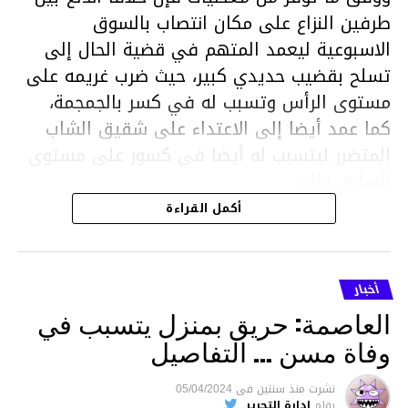
طرفين النزاع على مكان انتصاب بالسوق
الاسبوعية ليعمد المتهم في قضية الحال إلى
تسلح بقضيب حديدي كبير، حيث ضرب غريمه على
مستوى الرأس وتسبب له في كسر بالجمجمة،
كما عمد أيضا إلى الاعتداء على شقيق الشاب
المتضرر ليتسبب له أيضا في كسور على مستوى
السابق واليد.
هذا وقد تمكن أعوان مركز الأمن الوطني بحي
أكمل القراءة
هلال في توقيت قياسي من محاصرة المشتبه به
والقبض عليه وإحالته على التحقيق في خصوص
ما نُسبه إليه.
أخبار
العاصمة: حريق بمنزل يتسبب في
وفاة مسن … التفاصيل
متابعة
نشرت
منذ سنتين
فى
05/04/2024
بقلم
إدارة التحرير