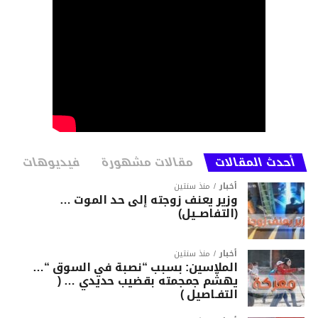
أحدث المقالات
مقالات مشهورة
فيديوهات
أخبار
منذ سنتين
وزير يعنف زوجته إلى حد الموت …
(التفاصــيل)
أخبار
منذ سنتين
الملاسين: بسبب “نصبة في السوق “…
يهشّم جمجمته بقضيب حديدي … (
التفـاصيل )