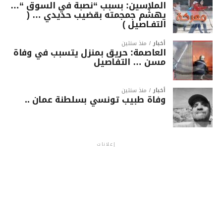
الملاسين: بسبب “نصبة في السوق “…
يهشّم جمجمته بقضيب حديدي … (
التفـاصيل )
أخبار
منذ سنتين
العاصمة: حريق بمنزل يتسبب في وفاة
مسن … التفاصيل
أخبار
منذ سنتين
وفاة طبيب تونسي بسلطنة عمان ..
إعلانات