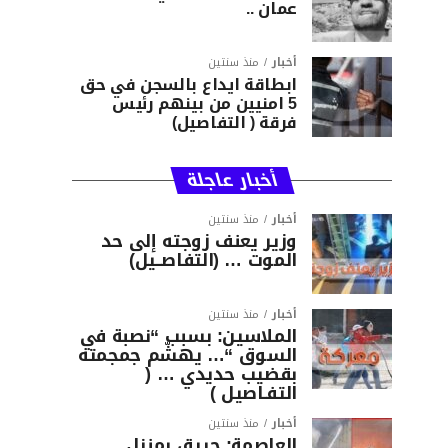
عمان ..
أخبار
منذ سنتين
ابطاقة ايداع بالسجن في حق
5 امنيين من بينهم رئيس
فرقة ( التفاصيل)
أخبار عاجلة
أخبار
منذ سنتين
وزير يعنف زوجته إلى حد
الموت … (التفاصــيل)
أخبار
منذ سنتين
الملاسين: بسبب “نصبة في
السوق “… يهشّم جمجمته
بقضيب حديدي … (
التفـاصيل )
أخبار
منذ سنتين
العاصمة: حريق بمنزل