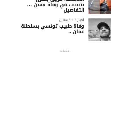
يتسبب في وفاة مسن …
التفاصيل
أخبار
منذ سنتين
وفاة طبيب تونسي بسلطنة
عمان ..
إعلانات