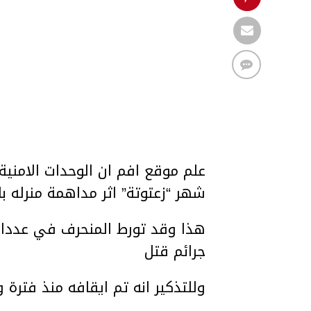
علم موقع افم ان الوحدات الامني
شهر “زعتوتة” اثر مداهمة منرله با
هذا وقد تورط المنحرف في عددا م
جرائم قتل
وللتذكير انه تم ايقافه منذ فترة و