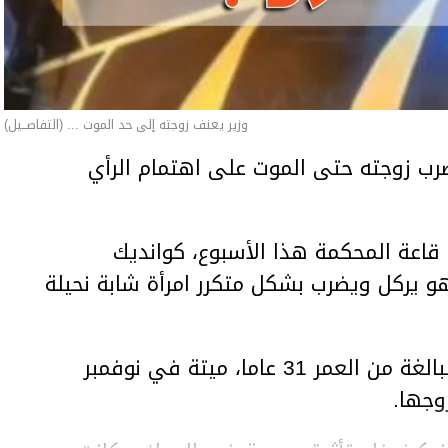
وزير يعنف زوجته إلى حد الموت ... (التفاصــيل)
ب زوجته حتى الموت على اهتمام الرأي
اعة المحكمة هذا الأسبوع، كوانديك
هو يركل ويضرب بشكل متكرر امرأة شابة نحيلة
وعثر على المرأة، سلطانات نوكينوفا، البالغة من العمر 31 عاما، ميتة في نوفمبر
وجها.