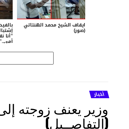
ايقاف الشيخ محمد الهنتاتي
بالفيد
(صور)
إشتباك
“أنا ن
أمي..”
أخبار
وزير يعنف زوجته إل
(التفاصــيل)