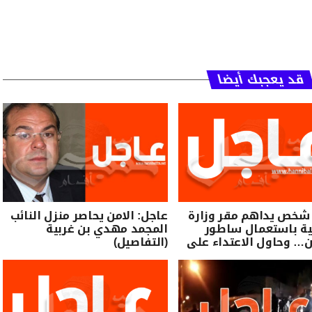
قد يعجبك أيضا
 شخص يداهم مقر وزارة
عاجل: الامن يحاصر منزل النائب
ية باستعمال ساطور
المجمد مهدي بن غربية
… وحاول الاعتداء على
(التفاصيل)