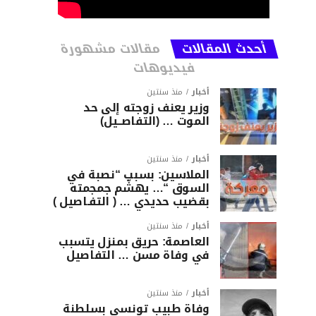
أحدث المقالات
مقالات مشهورة
فيديوهات
أخبار
منذ سنتين
وزير يعنف زوجته إلى حد
الموت … (التفاصــيل)
أخبار
منذ سنتين
الملاسين: بسبب “نصبة في
السوق “… يهشّم جمجمته
بقضيب حديدي … ( التفـاصيل )
أخبار
منذ سنتين
العاصمة: حريق بمنزل يتسبب
في وفاة مسن … التفاصيل
أخبار
منذ سنتين
وفاة طبيب تونسي بسلطنة