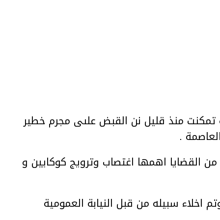
ة تمكنت منذ قليل نن القبض علىى مجرم خطير
لعاصمة .
ن القضايا اهمها اغتصاب وترويج كوكايين و
تم اخلاء سبيله من قبل النيابة العمومية