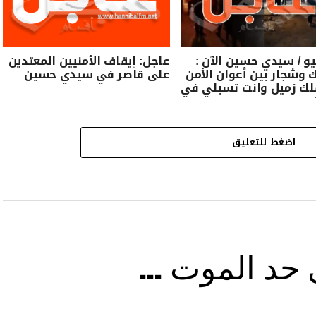
يو / سيدي حسين الآن :
عاجل: إيقاف الأمنيين المعتدين
 وشجار بين أعوان الأمن
على قاصر في سيدي حسين
قلك زميل وانت تسبلي في
اضغط للتعليق
ى حد الموت …