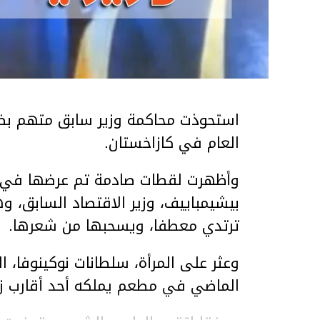
استحوذت محاكمة وزير سابق متهم بضر
العام في كازاخستان.
وأظهرت لقطات صادمة تم عرضها في ق
بيشيمباييف، وزير الاقتصاد السابق، و
ترتدي معطفا، ويسحبها من شعرها.
الماضي في مطعم يملكه أحد أقارب ز