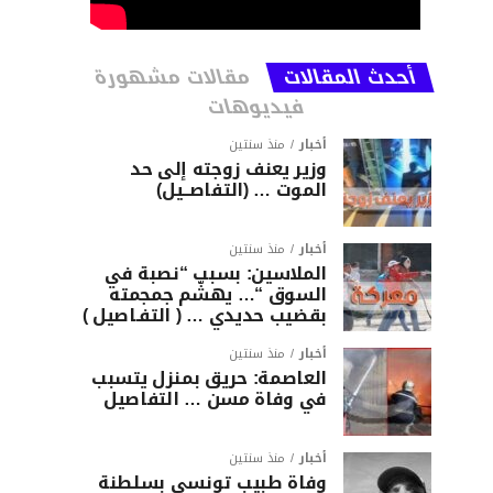
أحدث المقالات
مقالات مشهورة
فيديوهات
أخبار
منذ سنتين
وزير يعنف زوجته إلى حد
الموت … (التفاصــيل)
أخبار
منذ سنتين
الملاسين: بسبب “نصبة في
السوق “… يهشّم جمجمته
بقضيب حديدي … ( التفـاصيل )
أخبار
منذ سنتين
العاصمة: حريق بمنزل يتسبب
في وفاة مسن … التفاصيل
أخبار
منذ سنتين
وفاة طبيب تونسي بسلطنة