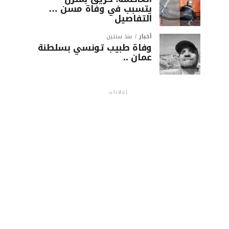
يتسبب في وفاة مسن …
التفاصيل
أخبار
منذ سنتين
وفاة طبيب تونسي بسلطنة
عمان ..
إعلانات