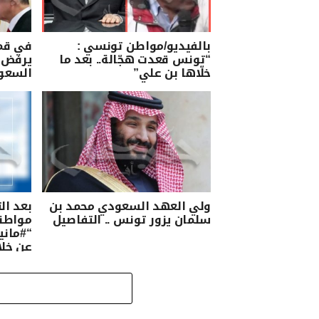
بالفيديو/مواطن تونسي :
في قمة
“تونس قعدت هجّالة.. بعد ما
يرفض 
خلّاها بن علي”
السعو
ولي العهد السعودي محمد بن
بعد ال
سلمان يزور تونس .. التفاصيل
مواطن
“#ماني
عن خلا