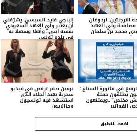
 الارجنتين: اردوغان
الباجي قايد السبسي: يشرّفني
مصافحة ولي العهد
أن يعتبر وليّ العهد السعودي
دي محمد بن سلمان
نفسه ابني.. وأهلا وسهلا به
في بلده تونس
ترفيع في فاتورة الستاغ :
نرمين صفر ترقص في فيديو
ون يطلقون حملة
سخرية بعيد الجلاء الذي
ش مخلص” ..ويمتنعون
استشهد فيه تونسيون
ص الفواتير
وجزائريون
اضغط للتعليق