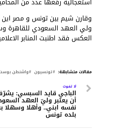
استعجالية رفعها عدد من المحامين
وقارن شيم بين تونس و مصر اين ا
ولي العهد السعودي للقاهرة وسط
العكس فقد اطنبت المنابر الاعلا
مقالات متشابهة:
تونسيون
واشنطن بوست
لا تفوت
الباجي قايد السبسي: يشرّف
أن يعتبر وليّ العهد السعو
نفسه ابني.. وأهلا وسهلا ب
بلده تونس