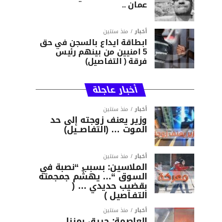
عمان ..
أخبار
منذ سنتين
ابطاقة ايداع بالسجن في حق
5 امنيين من بينهم رئيس
فرقة ( التفاصيل)
أخبار عاجلة
أخبار
منذ سنتين
وزير يعنف زوجته إلى حد
الموت … (التفاصــيل)
أخبار
منذ سنتين
الملاسين: بسبب “نصبة في
السوق “… يهشّم جمجمته
بقضيب حديدي … (
التفـاصيل )
أخبار
منذ سنتين
العاصمة: حريق بمنزل