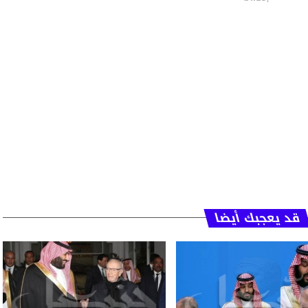
قد يعجبك أيضا