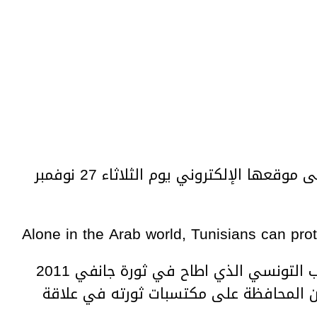
نشرت صحيفة الواشنطن بوست علی موقعها الإلكتروني يوم الثلاثاء 27 نوفمبر
Alone in the Arab world, Tunisians can prot
أشاد فيه الكاتب بول شيم بالشعب التونسي الذي اطاح في ثورة جانفي 2011
 المحافظة علی مكتسبات ثورته في علاقة