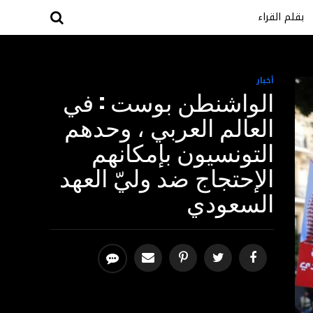
بقلم القراء
أخبار
الواشنطن بوست : في
العالم العربي ، وحدهم
التونسيون بإمكانهم
الإحتجاج ضد وليّ العهد
السعودي