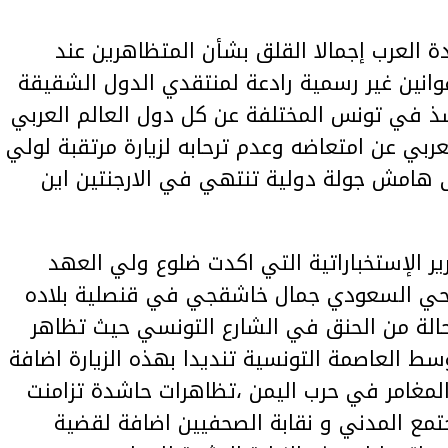
دة العرب إجمالا القلق بشأن المتظاهرين عند
انين غير رسمية رادعة لمنتقدي الدول الشقيقة
ذ في تونس المختلفة عن كل دول العالم العربي
عربي عن امتعاضه وعدم ترحابه لزيارة مرتقبة لولي
هامش جولة دولية تنتهي في الارجنتين اين
ير الإستخباراتية التي اكدت ضلوع ولي العهد
حي السعودي جمال خاشقجي في قنصلية بلاده
لة من الحنق في الشارع التونسي حيث تظاهر
سط العاصمة التونسية تنديدا بهذه الزيارة اضافة
مغامر في حرب اليمن ،تظاهرات حاشدة تزامنت
تمع المدني و نقابة الصحفيين اضافة لقضية