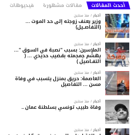
أحدث المقالات
مقالات مشهورة
فيديوهات
أخبار
منذ سنتين
وزير يعنف زوجته إلى حد الموت …
(التفاصــيل)
أخبار
منذ سنتين
الملاسين: بسبب “نصبة في السوق “…
يهشّم جمجمته بقضيب حديدي … (
التفـاصيل )
أخبار
منذ سنتين
العاصمة: حريق بمنزل يتسبب في وفاة
مسن … التفاصيل
أخبار
منذ سنتين
وفاة طبيب تونسي بسلطنة عمان ..
أخبار
منذ سنتين