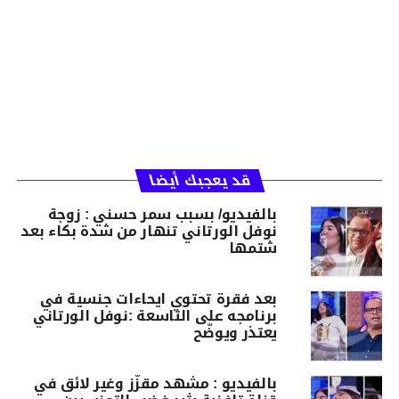
قد يعجبك أيضا
بالفيديو/ بسبب سمر حسني : زوجة
نوفل الورتاني تنهار من شدة بكاء بعد
شتمها
بعد فقرة تحتوي ايحاءات جنسية في
برنامجه على التاسعة :نوفل الورتاني
يعتذر ويوضّح
بالفيديو : مشهد مقزّز وغير لائق في