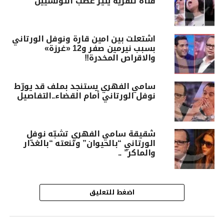
قناة تلفزية يثير غضب التونسيين
اشتعلت بين امين قارة ونوفل الورتاني
بسبب نيرمين صفر و12 «غرزة»
والاقراص المخدرة!!
سامي الفهري يستنجد بملف قد يورّط
نوفل الورتاني أمام القضاء..التفاصيل
شقيقة سامي الفهري تشبّه نوفل
الورتاني “بالحيوان” وتنعته “بالغدّار
والماكر” ..
اضغط للتعليق