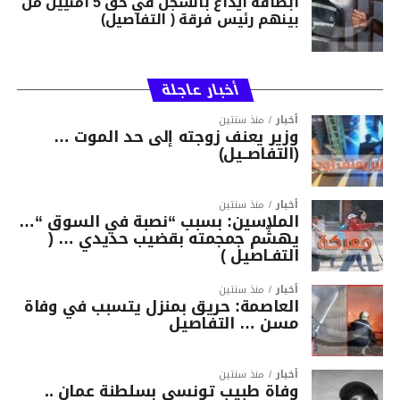
ابطاقة ايداع بالسجن في حق 5 امنيين من
بينهم رئيس فرقة ( التفاصيل)
أخبار عاجلة
أخبار
منذ سنتين
وزير يعنف زوجته إلى حد الموت …
(التفاصــيل)
أخبار
منذ سنتين
الملاسين: بسبب “نصبة في السوق “…
يهشّم جمجمته بقضيب حديدي … (
التفـاصيل )
أخبار
منذ سنتين
العاصمة: حريق بمنزل يتسبب في وفاة
مسن … التفاصيل
أخبار
منذ سنتين
وفاة طبيب تونسي بسلطنة عمان ..