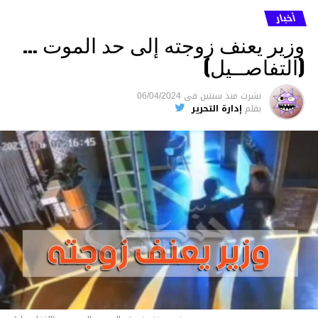
أخبار
وزير يعنف زوجته إلى حد الموت …
(التفاصــيل)
نشرت
منذ سنتين
فى
06/04/2024
بقلم
إدارة التحرير