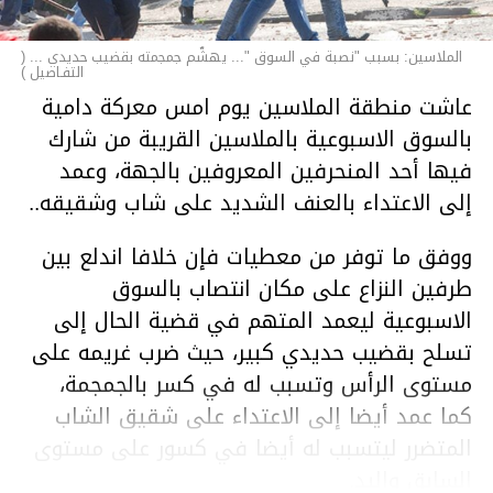
الملاسين: بسبب "نصبة في السوق "... يهشّم جمجمته بقضيب حديدي ... (
التفـاصيل )
عاشت منطقة الملاسين يوم امس معركة دامية
بالسوق الاسبوعية بالملاسين القريبة من شارك
فيها أحد المنحرفين المعروفين بالجهة، وعمد
إلى الاعتداء بالعنف الشديد على شاب وشقيقه..
ووفق ما توفر من معطيات فإن خلافا اندلع بين
طرفين النزاع على مكان انتصاب بالسوق
الاسبوعية ليعمد المتهم في قضية الحال إلى
تسلح بقضيب حديدي كبير، حيث ضرب غريمه على
مستوى الرأس وتسبب له في كسر بالجمجمة،
كما عمد أيضا إلى الاعتداء على شقيق الشاب
المتضرر ليتسبب له أيضا في كسور على مستوى
السابق واليد.