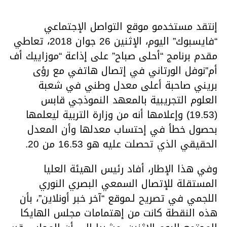
إنتقد مستخدمو موقع التواصل الإجتماعي
“فايسبوك” اليوم، الإثنين 26 جوان 2018، تعاطي
مقدم برنامج “أحلى صباح” على إذاعة “موزاييك أف
أم”نوفل الورتاني في إتصال هاتفي مع رؤى
بريني صاحبة أعلى معدل وطني في شعبة
العلوم التجريبية بالمعهد النموذجي قابس
(19.53) وإعلامها أنه من وزارة التربية ليعلمها
بحصول خطأ في إحتساب معدلها وأن المعدل
الحقيقي الذي تحصلت عليه هو 16.53 من 20.
وفي هذا الإطار، أفاد رئيس الهيئة العليا
المستقلة للإتصال السمعي البصري النوري
اللجمي في تصريح لـموقع “آخر خبر أونلاين”، بأن
هذه النقطة كانت من إهتمامات مجلس الهايكا