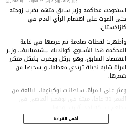
وزير يعنف زوجته إلى حد الموت ... (التفاصــيل)
استحوذت محاكمة وزير سابق متهم بضرب زوجته
حتى الموت على اهتمام الرأي العام في
كازاخستان.
وأظهرت لقطات صادمة تم عرضها في قاعة
المحكمة هذا الأسبوع، كوانديك بيشيمباييف، وزير
الاقتصاد السابق، وهو يركل ويضرب بشكل متكرر
امرأة شابة نحيلة ترتدي معطفا، ويسحبها من
شعرها.
وعثر على المرأة، سلطانات نوكينوفا، البالغة من
العمر 31 عاما، ميتة في نوفمبر الماضي في
مطعم يملكه أحد أقارب زوجها.
أكمل القراءة
ووفقا لتقرير الطبيب الشرعي، توفيت نوكينوفا
متأثرة بصدمة في الدماغ، وكانت إحدى عظام