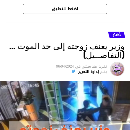
اضغط للتعليق
أخبار
وزير يعنف زوجته إلى حد الموت …
(التفاصــيل)
نشرت
منذ سنتين
فى
06/04/2024
بقلم
إدارة التحرير