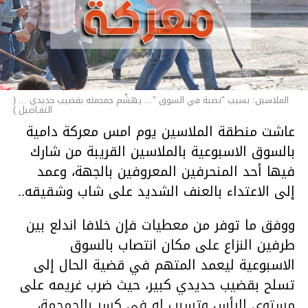
الملاسين: بسبب "نصبة في السوق "... يهشّم جمجمته بقضيب حديدي ... (
التفـاصيل )
عاشت منطقة الملاسين يوم امس معركة دامية
بالسوق الاسبوعية بالملاسين القريبة من شارك
فيها أحد المنحرفين المعروفين بالجهة، وعمد
إلى الاعتداء بالعنف الشديد على شاب وشقيقه..
ووفق ما توفر من معطيات فإن خلافا اندلع بين
طرفين النزاع على مكان انتصاب بالسوق
الاسبوعية ليعمد المتهم في قضية الحال إلى
تسلح بقضيب حديدي كبير، حيث ضرب غريمه على
مستوى الرأس وتسبب له في كسر بالجمجمة،