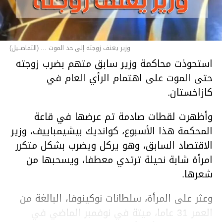
وزير يعنف زوجته إلى حد الموت ... (التفاصــيل)
استحوذت محاكمة وزير سابق متهم بضرب زوجته
حتى الموت على اهتمام الرأي العام في
كازاخستان.
وأظهرت لقطات صادمة تم عرضها في قاعة
المحكمة هذا الأسبوع، كوانديك بيشيمباييف، وزير
الاقتصاد السابق، وهو يركل ويضرب بشكل متكرر
امرأة شابة نحيلة ترتدي معطفا، ويسحبها من
شعرها.
وعثر على المرأة، سلطانات نوكينوفا، البالغة من
العمر 31 عاما، ميتة في نوفمبر الماضي في