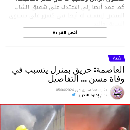
كما عمد أيضا إلى الاعتداء على شقيق الشاب
المتضرر ليتسبب له أيضا في كسور على مستوى
السابق واليد.
هذا وقد تمكن أعوان مركز الأمن الوطني بحي
أكمل القراءة
هلال في توقيت قياسي من محاصرة المشتبه به
والقبض عليه وإحالته على التحقيق في خصوص
ما نُسبه إليه.
أخبار
العاصمة: حريق بمنزل يتسبب في
وفاة مسن … التفاصيل
متابعة
نشرت
منذ سنتين
فى
05/04/2024
بقلم
إدارة التحرير
قسم الاخبار