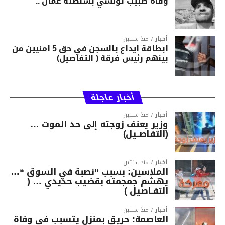
وفاة طبيب تونسي بسلطنة عمان ..
أخبار
منذ سنتين
ابطاقة ايداع بالسجن في حق 5 امنيين من
بينهم رئيس فرقة ( التفاصيل)
أخبار عاجلة
أخبار
منذ سنتين
وزير يعنف زوجته إلى حد الموت …
(التفاصــيل)
أخبار
منذ سنتين
الملاسين: بسبب “نصبة في السوق “…
يهشّم جمجمته بقضيب حديدي … (
التفـاصيل )
أخبار
منذ سنتين
العاصمة: حريق بمنزل يتسبب في وفاة