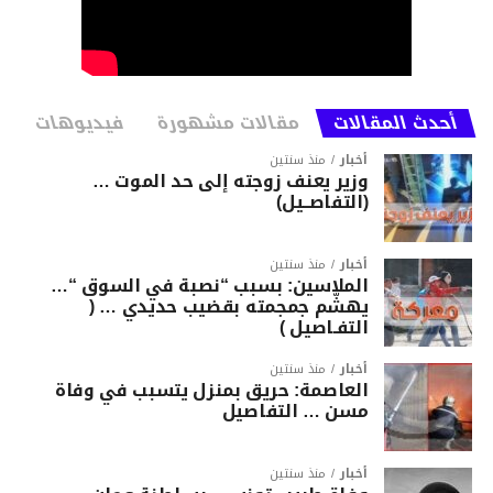
أحدث المقالات
مقالات مشهورة
فيديوهات
أخبار
منذ سنتين
وزير يعنف زوجته إلى حد الموت …
(التفاصــيل)
أخبار
منذ سنتين
الملاسين: بسبب “نصبة في السوق “…
يهشّم جمجمته بقضيب حديدي … (
التفـاصيل )
أخبار
منذ سنتين
العاصمة: حريق بمنزل يتسبب في وفاة
مسن … التفاصيل
أخبار
منذ سنتين