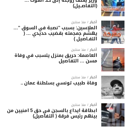
وزير يعنف زوجته إلى حد الموت …
(التفاصــيل)
أخبار
منذ سنتين
الملاسين: بسبب “نصبة في السوق “…
يهشّم جمجمته بقضيب حديدي … (
التفـاصيل )
أخبار
منذ سنتين
العاصمة: حريق بمنزل يتسبب في وفاة
مسن … التفاصيل
أخبار
منذ سنتين
وفاة طبيب تونسي بسلطنة عمان ..
أخبار
منذ سنتين
ابطاقة ايداع بالسجن في حق 5 امنيين من
بينهم رئيس فرقة ( التفاصيل)