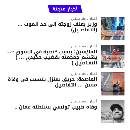
أخبار عاجلة
أخبار
منذ سنتين
وزير يعنف زوجته إلى حد الموت …
(التفاصــيل)
أخبار
منذ سنتين
الملاسين: بسبب “نصبة في السوق “…
يهشّم جمجمته بقضيب حديدي … (
التفـاصيل )
أخبار
منذ سنتين
العاصمة: حريق بمنزل يتسبب في وفاة
مسن … التفاصيل
أخبار
منذ سنتين
وفاة طبيب تونسي بسلطنة عمان ..