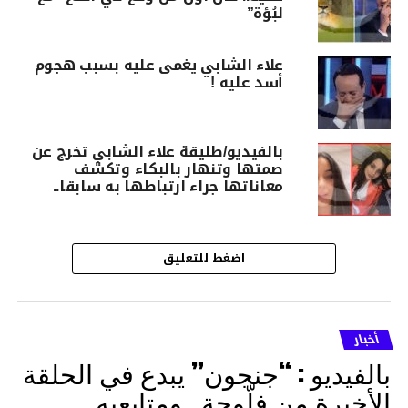
لبُؤة”
علاء الشابي يغمى عليه بسبب هجوم
أسد عليه !
بالفيديو/طليقة علاء الشابي تخرج عن
صمتها وتنهار بالبكاء وتكشف
معاناتها جراء ارتباطها به سابقا..
اضغط للتعليق
أخبار
بالفيديو : “جنجون” يبدع في الحلقة
الأخيرة من فلّوجة.. ومتابعيه