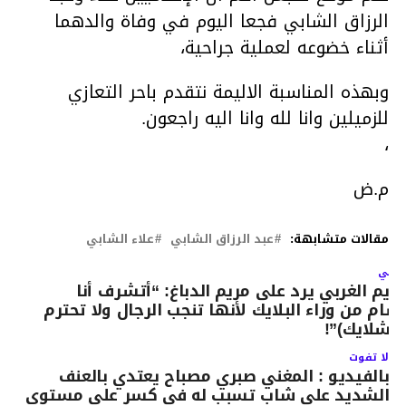
الرزاق الشابي فجعا اليوم في وفاة والدهما
أثناء خضوعه لعملية جراحية،
وبهذه المناسبة الاليمة نتقدم باحر التعازي
للزميلين وانا لله وانا اليه راجعون.
،
م.ض
مقالات متشابهة:
عبد الرزاق الشابي
علاء الشابي
لتالي
ريم الغربي يرد على مريم الدباغ: “أتشرف أنا
سام من وراء البلايك لأنها تنجب الرجال ولا تحترم
الشلايك)”!
لا تفوت
بالفيديو : المغني صبري مصباح يعتدي بالعنف
الشديد على شاب تسبب له في كسر على مستوى