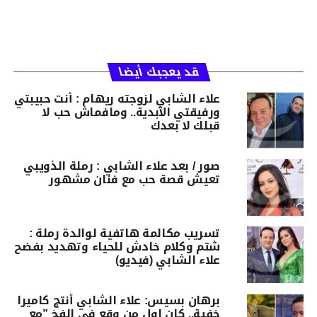
قد يعجبك أيضا
علاء الشابي لزوجته ريهام : أنت حبيبتي
ورفيقتي الأبدية.. ومافماش حب لا
قبلك لا بعدك
صور / بعد علاء الشابي : رملة الذويبي
تعيش قصة حب مع فنان مشهور
تسريب مكالمة هاتفية لوالدة رملة :
شتم وكلام خادش للحياء وتهديد بفضح
علاء الشابي (فيديو)
برهان بسيس: علاء الشابي أنتج كاميرا
خفية.. كان اول من وقع في الفخ ”مع