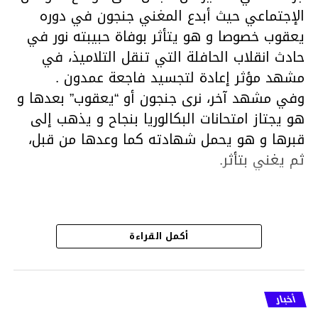
الإجتماعي حيث أبدع المغني جنجون في دوره
يعقوب خصوصا و هو يتأثر بوفاة حبيبته نور في
حادث انقلاب الحافلة التي تنقل التلاميذ، في
مشهد مؤثر إعادة لتجسيد فاجعة عمدون .
وفي مشهد آخر، نرى جنجون أو “يعقوب” بعدها و
هو يجتاز امتحانات البكالوريا بنجاح و يذهب إلى
قبرها و هو يحمل شهادته كما وعدها من قبل،
ثم يغني بتأثر.
هذا قد شهدت الحلقة الأخير من مسلسل
أكمل القراءة
الفلّوجة الجزء الثاني الكثير من ردود الفعل على
مواقع التواصل الإجتماعي فمعظم التونسيين
الذين تابعوا المسلسل أشادوا بأداء الممثلين ي
أخبار
ترحمهم وتزيد تصبر أمهاتهم.. ملا مشهد”.