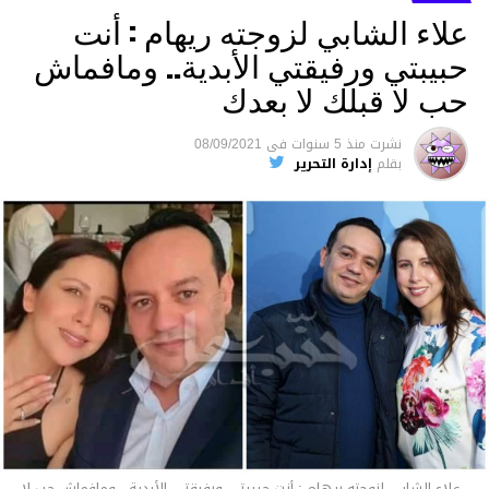
علاء الشابي لزوجته ريهام : أنت
حبيبتي ورفيقتي الأبدية.. ومافماش
حب لا قبلك لا بعدك
نشرت
منذ 5 سنوات
فى
08/09/2021
بقلم
إدارة التحرير
00:41
00:00
متابعة
قسم الاخبـار