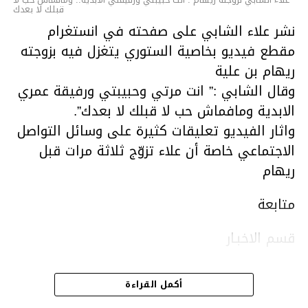
علاء الشابي لزوجته ريهام : أنت حبيبتي ورفيقتي الأبدية.. ومافماش حب لا
قبلك لا بعدك
نشر علاء الشابي على صفحته في انستغرام
مقطع فيديو بخاصية الستوري يتغزل فيه بزوجته
ريهام بن علية
وقال الشابي :” انت مرتي وحبيبتي ورفيقة عمري
الابدية ومافماش حب لا قبلك لا بعدك”.
واثار الفيديو تعليقات كثيرة على وسائل التواصل
الاجتماعي خاصة أن علاء تزوّج ثلاثة مرات قبل
ريهام
متابعة
قسم الاخبـار
أكمل القراءة