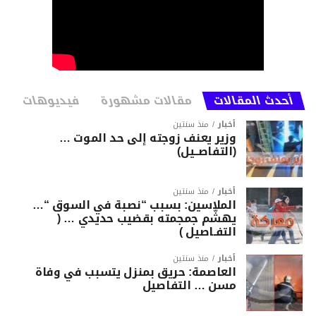
أحدث المقالات
مقالات مشهورة
فيديوهات
أخبار
منذ سنتين
وزير يعنف زوجته إلى حد الموت …
(التفاصــيل)
أخبار
منذ سنتين
الملاسين: بسبب “نصبة في السوق “…
يهشّم جمجمته بقضيب حديدي … (
التفـاصيل )
أخبار
منذ سنتين
العاصمة: حريق بمنزل يتسبب في وفاة
مسن … التفاصيل