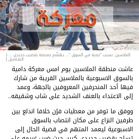
الملاسين: بسبب "نصبة في السوق "... يهشّم جمجمته بقضيب حديدي ... (
التفـاصيل )
عاشت منطقة الملاسين يوم امس معركة دامية
بالسوق الاسبوعية بالملاسين القريبة من شارك
فيها أحد المنحرفين المعروفين بالجهة، وعمد
إلى الاعتداء بالعنف الشديد على شاب وشقيقه..
ووفق ما توفر من معطيات فإن خلافا اندلع بين
طرفين النزاع على مكان انتصاب بالسوق
الاسبوعية ليعمد المتهم في قضية الحال إلى
تسلح بقضيب حديدي كبير، حيث ضرب غريمه على