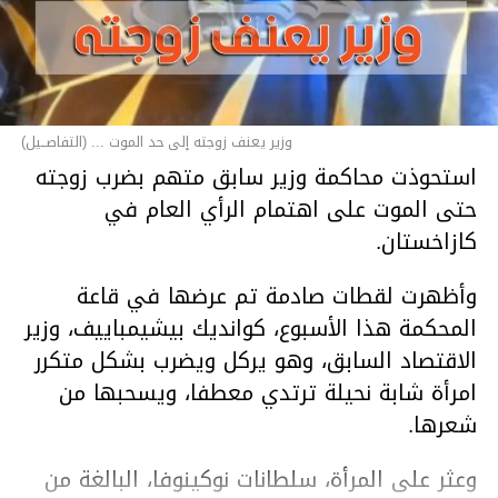
وزير يعنف زوجته إلى حد الموت ... (التفاصــيل)
استحوذت محاكمة وزير سابق متهم بضرب زوجته
حتى الموت على اهتمام الرأي العام في
كازاخستان.
وأظهرت لقطات صادمة تم عرضها في قاعة
المحكمة هذا الأسبوع، كوانديك بيشيمباييف، وزير
الاقتصاد السابق، وهو يركل ويضرب بشكل متكرر
امرأة شابة نحيلة ترتدي معطفا، ويسحبها من
شعرها.
وعثر على المرأة، سلطانات نوكينوفا، البالغة من