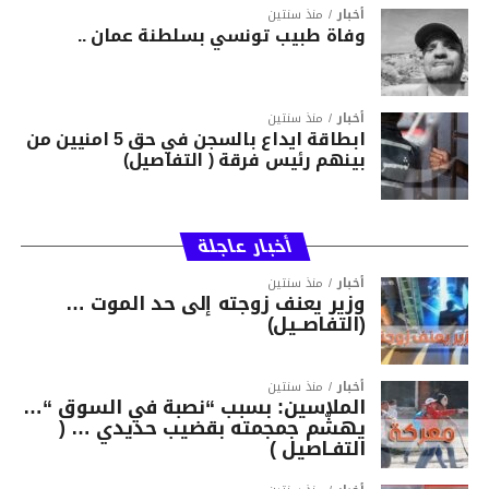
أخبار
منذ سنتين
وفاة طبيب تونسي بسلطنة عمان ..
أخبار
منذ سنتين
ابطاقة ايداع بالسجن في حق 5 امنيين من
بينهم رئيس فرقة ( التفاصيل)
أخبار عاجلة
أخبار
منذ سنتين
وزير يعنف زوجته إلى حد الموت …
(التفاصــيل)
أخبار
منذ سنتين
الملاسين: بسبب “نصبة في السوق “…
يهشّم جمجمته بقضيب حديدي … (
التفـاصيل )