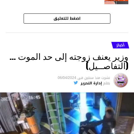
اضغط للتعليق
أخبار
وزير يعنف زوجته إلى حد الموت …
(التفاصــيل)
نشرت
منذ سنتين
فى
06/04/2024
بقلم
إدارة التحرير