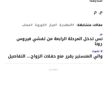
متابعة
م. م
مقالات متشابهة:
المهدية
فرار
كورونا
مصاب
لتالي
ونس تدخل المرحلة الرابعة من تفشي فيروس
ورونا
لا تفوت
والي المنستير يقرر منع حفلات الزواج… التفاصيل
إعلانات