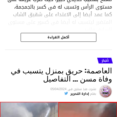
مستوى الرأس وتسبب له في كسر بالجمجمة،
كما عمد أيضا إلى الاعتداء على شقيق الشاب
المتضرر ليتسبب له أيضا في كسور على مستوى
السابق واليد.
هذا وقد تمكن أعوان مركز الأمن الوطني بحي
أكمل القراءة
هلال في توقيت قياسي من محاصرة المشتبه به
والقبض عليه وإحالته على التحقيق في خصوص
ما نُسبه إليه.
أخبار
العاصمة: حريق بمنزل يتسبب في
وفاة مسن … التفاصيل
متابعة
نشرت
منذ سنتين
فى
05/04/2024
بقلم
إدارة التحرير
قسم الاخبار