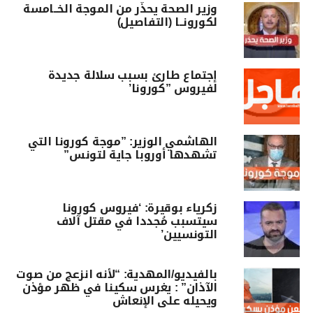
وزير الصحة يحذّر من الموجة الخــامسة
لكورونــا (التفاصيل)
إجتماع طارئ بسبب سلالة جديدة
لفيروس ”كورونا’
الهاشمي الوزير: ”موجة كورونا التي
تشهدها أوروبا جاية لتونس”
زكرياء بوقيرة: ‘فيروس كورونا
سيتسبب مُجددا في مقتل آلاف
التونسيين’
بالفيديو/المهدية: “لأنه انزعج من صوت
الآذان” : يغرس سكينا في ظهر مؤذن
ويحيله على الإنعاش