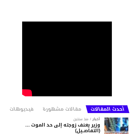
أحدث المقالات
مقالات مشهورة
فيديوهات
أخبار
منذ سنتين
وزير يعنف زوجته إلى حد الموت …
(التفاصــيل)