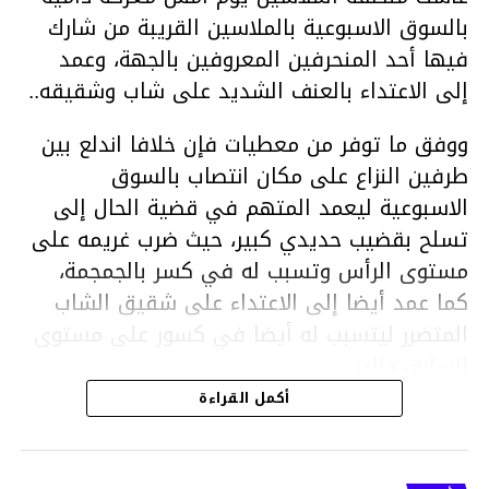
بالسوق الاسبوعية بالملاسين القريبة من شارك
فيها أحد المنحرفين المعروفين بالجهة، وعمد
إلى الاعتداء بالعنف الشديد على شاب وشقيقه..
ووفق ما توفر من معطيات فإن خلافا اندلع بين
طرفين النزاع على مكان انتصاب بالسوق
الاسبوعية ليعمد المتهم في قضية الحال إلى
تسلح بقضيب حديدي كبير، حيث ضرب غريمه على
مستوى الرأس وتسبب له في كسر بالجمجمة،
كما عمد أيضا إلى الاعتداء على شقيق الشاب
المتضرر ليتسبب له أيضا في كسور على مستوى
السابق واليد.
هذا وقد تمكن أعوان مركز الأمن الوطني بحي
أكمل القراءة
هلال في توقيت قياسي من محاصرة المشتبه به
والقبض عليه وإحالته على التحقيق في خصوص