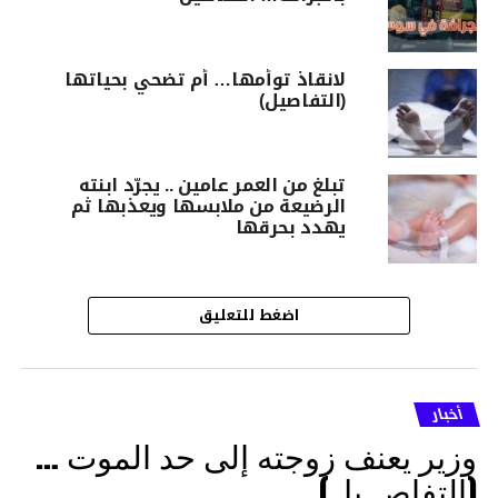
لانقاذ توأمها… أم تضحي بحياتها
(التفاصيل)
تبلغ من العمر عامين .. يجرّد ابنته
الرضيعة من ملابسها ويعذبها ثم
يهدد بحرقها
اضغط للتعليق
أخبار
وزير يعنف زوجته إلى حد الموت …
(التفاصــيل)