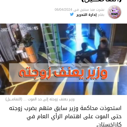
نشرت
منذ سنتين
فى
06/04/2024
بقلم
إدارة التحرير
وزير يعنف زوجته إلى حد الموت ... (التفاصــيل)
استحوذت محاكمة وزير سابق متهم بضرب زوجته
حتى الموت على اهتمام الرأي العام في
كازاخستان.