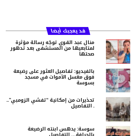
قد يعجبك أيضا
منال عبد القوي توجّه رسالة مؤثرة
لمتابعيها من المستشفى بعد تدهور
صحتها
بالفيديو: تفاصيل العثور على رضيعة
فوق مغسل الأموات في مسجد
بسوسة
تحذيرات من إمكانية “تفشي الزومبي”..
. التفاصيل
سوسة: يدهس ابنته الرضيعة
بالجرافة… التفاصيل