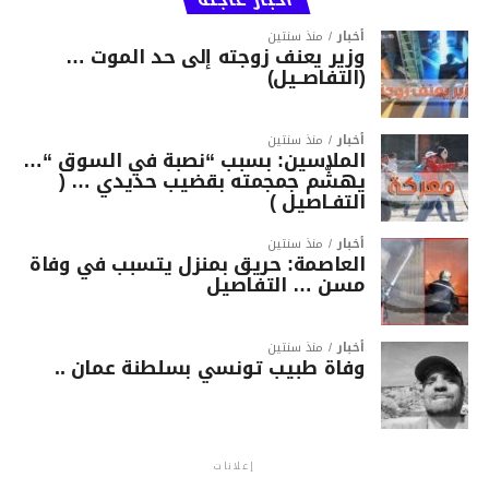
أخبار
منذ سنتين
وزير يعنف زوجته إلى حد الموت …
(التفاصــيل)
أخبار
منذ سنتين
الملاسين: بسبب “نصبة في السوق “…
يهشّم جمجمته بقضيب حديدي … (
التفـاصيل )
أخبار
منذ سنتين
العاصمة: حريق بمنزل يتسبب في وفاة
مسن … التفاصيل
أخبار
منذ سنتين
وفاة طبيب تونسي بسلطنة عمان ..
إعلانات