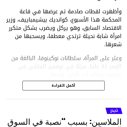
وأظهرت لقطات صادمة تم عرضها في قاعة
المحكمة هذا الأسبوع، كوانديك بيشيمباييف، وزير
الاقتصاد السابق، وهو يركل ويضرب بشكل متكرر
امرأة شابة نحيلة ترتدي معطفا، ويسحبها من
شعرها.
وعثر على المرأة، سلطانات نوكينوفا، البالغة من
العمر 31 عاما، ميتة في نوفمبر الماضي في
مطعم يملكه أحد أقارب زوجها.
أكمل القراءة
ووفقا لتقرير الطبيب الشرعي، توفيت نوكينوفا
متأثرة بصدمة في الدماغ، وكانت إحدى عظام
أنفها مكسورة وكانت هناك كدمات متعددة على
أخبار
وجهها ورأسها وذراعيها ويديها.
الملاسين: بسبب “نصبة في السوق