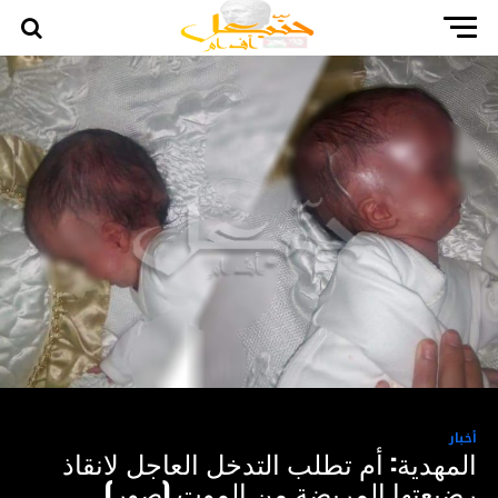
أخبار
المهدية: أم تطلب التدخل العاجل لانقاذ
رضيعتها المريضة من الموت (صور)