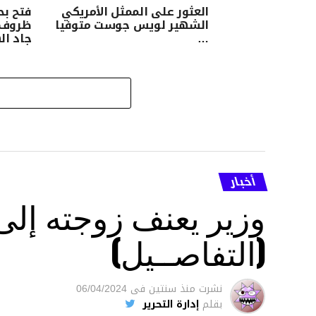
العثور على الممثل الأمريكي
فتح بح
الشهير لويس جوست متوفيا
ظروف و
…
جاد ا
أخبار
وزير يعنف زوجته إل
(التفاصــيل)
نشرت
منذ سنتين
فى
06/04/2024
بقلم
إدارة التحرير