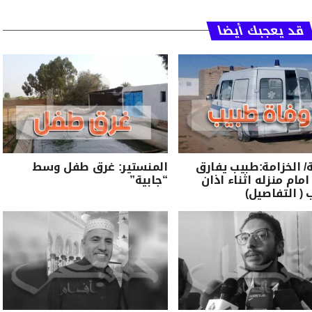
قد يعجبك أيضا
الخزامة:طبيب يفارق
المنستير: غرق طفل وسط
امام منزله اثناء اذان
“جابية”
 ( التفاصيل)