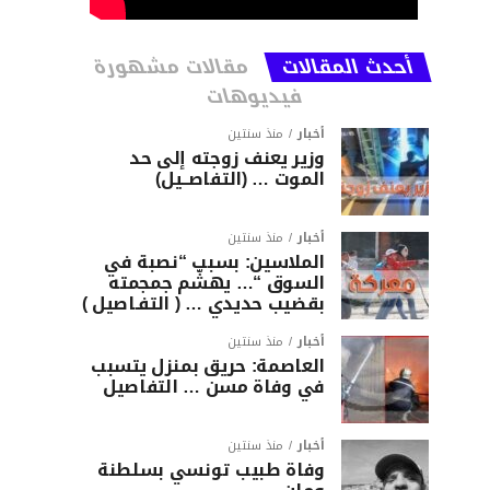
أحدث المقالات
مقالات مشهورة
فيديوهات
أخبار
منذ سنتين
وزير يعنف زوجته إلى حد
الموت … (التفاصــيل)
أخبار
منذ سنتين
الملاسين: بسبب “نصبة في
السوق “… يهشّم جمجمته
بقضيب حديدي … ( التفـاصيل )
أخبار
منذ سنتين
العاصمة: حريق بمنزل يتسبب
في وفاة مسن … التفاصيل
أخبار
منذ سنتين
وفاة طبيب تونسي بسلطنة