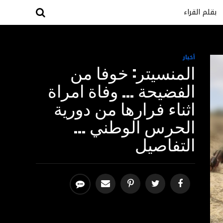
بقلم القراء
أخبار
المنسيتر: خوفا من
الفضيحة … وفاة امراة
اثناء فرارها من دورية
الحرس الوطني …
التفاصيل