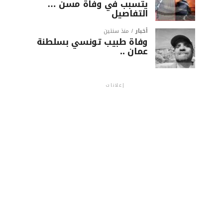
يتسبب في وفاة مسن …
التفاصيل
أخبار
منذ سنتين
وفاة طبيب تونسي بسلطنة
عمان ..
إعلانات