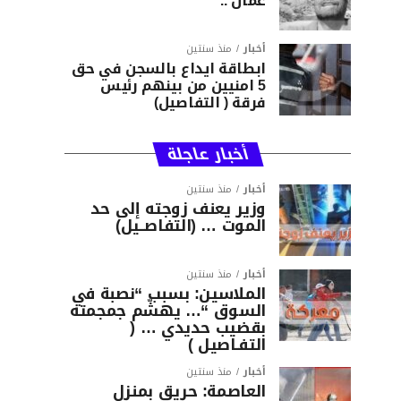
عمان ..
أخبار
منذ سنتين
ابطاقة ايداع بالسجن في حق
5 امنيين من بينهم رئيس
فرقة ( التفاصيل)
أخبار عاجلة
أخبار
منذ سنتين
وزير يعنف زوجته إلى حد
الموت … (التفاصــيل)
أخبار
منذ سنتين
الملاسين: بسبب “نصبة في
السوق “… يهشّم جمجمته
بقضيب حديدي … (
التفـاصيل )
أخبار
منذ سنتين
العاصمة: حريق بمنزل