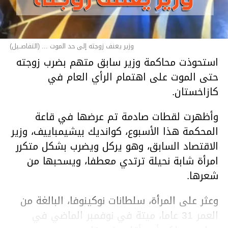
وزير يعنف زوجته إلى حد الموت ... (التفاصــيل)
استحوذت محاكمة وزير سابق متهم بضرب زوجته
حتى الموت على اهتمام الرأي العام في
كازاخستان.
وأظهرت لقطات صادمة تم عرضها في قاعة
المحكمة هذا الأسبوع، كوانديك بيشيمباييف، وزير
الاقتصاد السابق، وهو يركل ويضرب بشكل متكرر
امرأة شابة نحيلة ترتدي معطفا، ويسحبها من
شعرها.
وعثر على المرأة، سلطانات نوكينوفا، البالغة من
العمر 31 عاما، ميتة في نوفمبر الماضي في