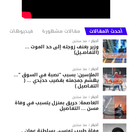
أحدث المقالات
مقالات مشهورة
فيديوهات
أخبار
منذ سنتين
وزير يعنف زوجته إلى حد الموت …
(التفاصــيل)
أخبار
منذ سنتين
الملاسين: بسبب “نصبة في السوق “…
يهشّم جمجمته بقضيب حديدي … (
التفـاصيل )
أخبار
منذ سنتين
العاصمة: حريق بمنزل يتسبب في وفاة
مسن … التفاصيل
أخبار
منذ سنتين
وفاة طبيب تونسي بسلطنة عمان ..