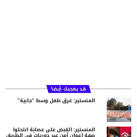
قد يعجبك أيضا
المنستير: غرق طفل وسط “جابية”
المنستير: القبض على عصابة انتحلوا
صفة اعوان أمن عبر دوريات في الطريق