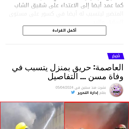
كما عمد أيضا إلى الاعتداء على شقيق الشاب
المتضرر ليتسبب له أيضا في كسور على مستوى
السابق واليد.
هذا وقد تمكن أعوان مركز الأمن الوطني بحي
أكمل القراءة
هلال في توقيت قياسي من محاصرة المشتبه به
والقبض عليه وإحالته على التحقيق في خصوص
ما نُسبه إليه.
أخبار
العاصمة: حريق بمنزل يتسبب في
وفاة مسن … التفاصيل
متابعة
نشرت
منذ سنتين
فى
05/04/2024
بقلم
إدارة التحرير
قسم الاخبار