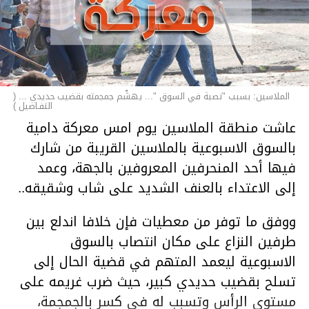
الملاسين: بسبب "نصبة في السوق "... يهشّم جمجمته بقضيب حديدي ... (
التفـاصيل )
عاشت منطقة الملاسين يوم امس معركة دامية
بالسوق الاسبوعية بالملاسين القريبة من شارك
فيها أحد المنحرفين المعروفين بالجهة، وعمد
إلى الاعتداء بالعنف الشديد على شاب وشقيقه..
ووفق ما توفر من معطيات فإن خلافا اندلع بين
طرفين النزاع على مكان انتصاب بالسوق
الاسبوعية ليعمد المتهم في قضية الحال إلى
تسلح بقضيب حديدي كبير، حيث ضرب غريمه على
مستوى الرأس وتسبب له في كسر بالجمجمة،