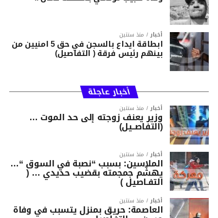
أخبار
منذ سنتين
ابطاقة ايداع بالسجن في حق 5 امنيين من
بينهم رئيس فرقة ( التفاصيل)
أخبار عاجلة
أخبار
منذ سنتين
وزير يعنف زوجته إلى حد الموت …
(التفاصــيل)
أخبار
منذ سنتين
الملاسين: بسبب “نصبة في السوق “…
يهشّم جمجمته بقضيب حديدي … (
التفـاصيل )
أخبار
منذ سنتين
العاصمة: حريق بمنزل يتسبب في وفاة