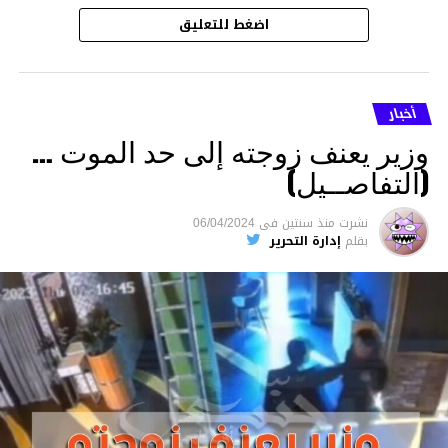
اضغط للتعليق
أخبار
وزير يعنف زوجته إلى حد الموت …
(التفاصــيل)
نشرت
منذ سنتين
فى
06/04/2024
بقلم
إدارة التحرير