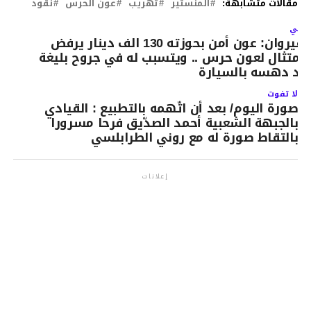
مقالات متشابهة:
المنستير
تهريب
عون الحرس
نقود
لتالي
القيروان: عون أمن بحوزته 130 الف دينار يرفض
لامتثال لعون حرس .. ويتسبب له في جروح بليغة
عد دهسه بالسيارة
لا تفوت
صورة اليوم/ بعد أن اتّهمه بالتطبيع : القيادي
بالجبهة الشعبية أحمد الصدّيق فرحا مسرورا
بالتقاط صورة له مع روني الطرابلسي
إعلانات