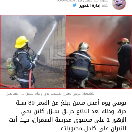
نشرت
منذ سنتين
فى
05/04/2024
بقلم
إدارة التحرير
قسم الاخبار
العاصمة: حريق بمنزل يتسبب في وفاة مسن ... التفاصيل
توفي يوم أمس مسن يبلغ من العمر 89 سنة
حرقا وذلك بعد اندلاع حريق بمنزل كائن بحي
الزهور 1 على مستوى مدرسة السمران، حيث أتت
النيران على كامل محتوياته.