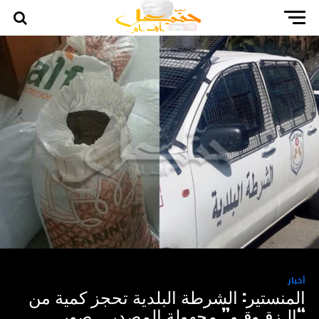
أخبار
المنستير: الشرطة البلدية تحجز كمية من
“الـزقـوقـو” مجهولة المصدر .. صور