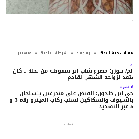
٠
مقالات متشابهة:
الـزقـوقـو
الشرطة البلدية
المنستير
لتالي
ؤلم/ تــوزر: مصرع شاب اثر سقوطه من نخلة .. كان
ستعد لزواجه الشهر القادم
لا تفوت
حي ابن خلدون: القبض على منحرفين يتسلحان
بالسيوف والسكاكين لسلب ركاب الميترو رقم 3 و
5 عبر التهديد
إعلانات