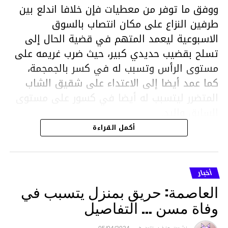
ووفق ما توفر من معطيات فإن خلافا اندلع بين
طرفين النزاع على مكان انتصاب بالسوق
الاسبوعية ليعمد المتهم في قضية الحال إلى
تسلح بقضيب حديدي كبير، حيث ضرب غريمه على
مستوى الرأس وتسبب له في كسر بالجمجمة،
كما عمد أيضا إلى الاعتداء على شقيق الشاب
المتضرر ليتسبب له أيضا في كسور على مستوى
السابق واليد.
هذا وقد تمكن أعوان مركز الأمن الوطني بحي
أكمل القراءة
هلال في توقيت قياسي من محاصرة المشتبه به
والقبض عليه وإحالته على التحقيق في خصوص
ما نُسبه إليه.
أخبار
العاصمة: حريق بمنزل يتسبب في
وفاة مسن … التفاصيل
متابعة