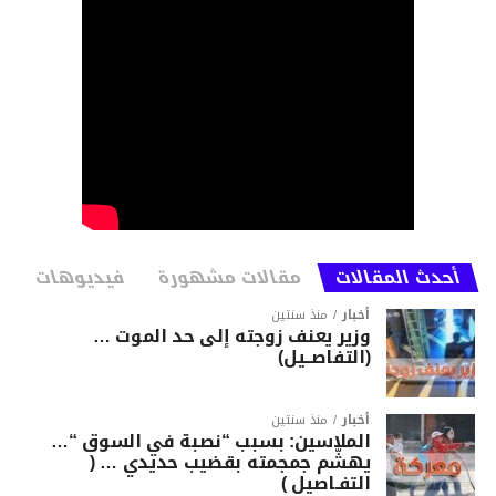
أحدث المقالات
مقالات مشهورة
فيديوهات
أخبار
منذ سنتين
وزير يعنف زوجته إلى حد الموت …
(التفاصــيل)
أخبار
منذ سنتين
الملاسين: بسبب “نصبة في السوق “…
يهشّم جمجمته بقضيب حديدي … (
التفـاصيل )