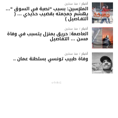
أخبار
منذ سنتين
الملاسين: بسبب “نصبة في السوق “…
يهشّم جمجمته بقضيب حديدي … (
التفـاصيل )
أخبار
منذ سنتين
العاصمة: حريق بمنزل يتسبب في وفاة
مسن … التفاصيل
أخبار
منذ سنتين
وفاة طبيب تونسي بسلطنة عمان ..
إعلانات