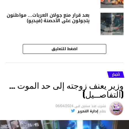
بعد قرار منع جولان العربات… مواطنون
يتجولون على الأحصنة (فيديو)
اضغط للتعليق
أخبار
وزير يعنف زوجته إلى حد الموت …
(التفاصــيل)
نشرت
منذ سنتين
فى
06/04/2024
بقلم
إدارة التحرير