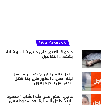
قد يعجبك أيضا
جندوبة: العثور على جثتي شاب و شابة
بشقة… التفاصيل
عـاجل / البحر الازرق: بعد جريمة قتل
ليلة أمس… العثور على جثة كهل
تتدلى من شجرة زيتون
عاجل: العثور على جثة الشاب ” محمود
ثابت” داخل السيارة بعد سقوطه في