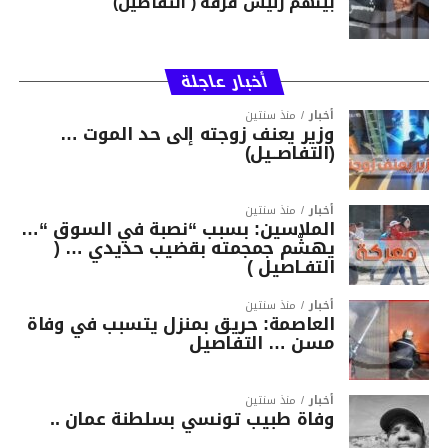
بينهم رئيس فرقة ( التفاصيل)
أخبار عاجلة
أخبار
منذ سنتين
وزير يعنف زوجته إلى حد الموت …
(التفاصــيل)
أخبار
منذ سنتين
الملاسين: بسبب “نصبة في السوق “…
يهشّم جمجمته بقضيب حديدي … (
التفـاصيل )
أخبار
منذ سنتين
العاصمة: حريق بمنزل يتسبب في وفاة
مسن … التفاصيل
أخبار
منذ سنتين
وفاة طبيب تونسي بسلطنة عمان ..