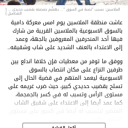
الملاسين: بسبب "نصبة في السوق "... يهشّم جمجمته بقضيب حديدي ... (
التفـاصيل )
عاشت منطقة الملاسين يوم امس معركة دامية
بالسوق الاسبوعية بالملاسين القريبة من شارك
فيها أحد المنحرفين المعروفين بالجهة، وعمد
إلى الاعتداء بالعنف الشديد على شاب وشقيقه..
ووفق ما توفر من معطيات فإن خلافا اندلع بين
طرفين النزاع على مكان انتصاب بالسوق
الاسبوعية ليعمد المتهم في قضية الحال إلى
تسلح بقضيب حديدي كبير، حيث ضرب غريمه على
مستوى الرأس وتسبب له في كسر بالجمجمة،
كما عمد أيضا إلى الاعتداء على شقيق الشاب
المتضرر ليتسبب له أيضا في كسور على مستوى
السابق واليد.
هذا وقد تمكن أعوان مركز الأمن الوطني بحي
أكمل القراءة