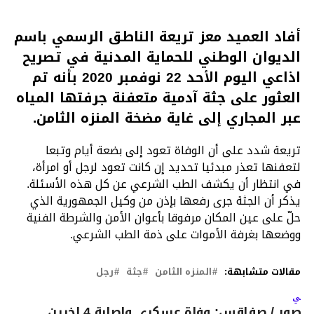
أفاد العميد معز تريعة الناطق الرسمي باسم
الديوان الوطني للحماية المدنية في تصريح
اذاعي اليوم الأحد 22 نوفمبر 2020 بأنه تم
العثور على جثة آدمية متعفنة جرفتها المياه
عبر المجاري إلى غاية مضخة المنزه الثامن.
تريعة شدد على أن الوفاة تعود إلى بضعة أيام وتبعا
لتعفنها تعذر مبدئيا تحديد إن كانت تعود لرجل أو امرأة،
في انتظار أن يكشف الطب الشرعي عن كل هذه الأسئلة.
يذكر أن الجثة جرى رفعها بإذن من وكيل الجمهورية الذي
حلّ على عين المكان مرفوقا بأعوان الأمن والشرطة الفنية
ووضعها بغرفة الأموات على ذمة الطب الشرعي.
مقالات متشابهة:
المنزه الثامن
جثة
رجل
لتالي
بالصور / صفاقس: وفاة عسكري واصابة 4 اخرين