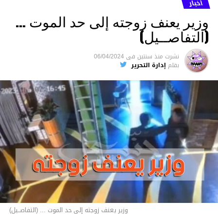
أخبار
وزير يعنف زوجته إلى حد الموت …
(التفاصــيل)
نشرت
منذ سنتين
فى
06/04/2024
بقلم
إدارة التحرير
وزير يعنف زوجته إلى حد الموت ... (التفاصــيل)