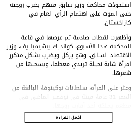
استحوذت محاكمة وزير سابق متهم بضرب زوجته
حتى الموت على اهتمام الرأي العام في
كازاخستان.
وأظهرت لقطات صادمة تم عرضها في قاعة
المحكمة هذا الأسبوع، كوانديك بيشيمباييف، وزير
الاقتصاد السابق، وهو يركل ويضرب بشكل متكرر
امرأة شابة نحيلة ترتدي معطفا، ويسحبها من
شعرها.
وعثر على المرأة، سلطانات نوكينوفا، البالغة من
العمر 31 عاما، ميتة في نوفمبر الماضي في
مطعم يملكه أحد أقارب زوجها.
أكمل القراءة
ووفقا لتقرير الطبيب الشرعي، توفيت نوكينوفا
متأثرة بصدمة في الدماغ، وكانت إحدى عظام