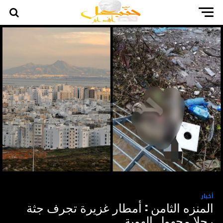
أخبار
المنزه الثامن : أمطار غزيرة تجرف جثة
رجلا مجهول الهوية