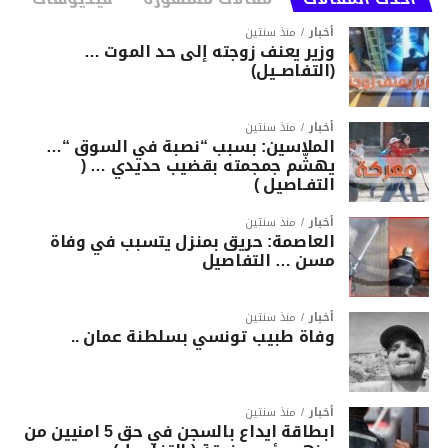
أخبار
منذ سنتين
وزير يعنف زوجته إلى حد الموت …
(التفاصــيل)
أخبار
منذ سنتين
الملاسين: بسبب “نصبة في السوق “…
يهشّم جمجمته بقضيب حديدي … (
التفـاصيل )
أخبار
منذ سنتين
العاصمة: حريق بمنزل يتسبب في وفاة
مسن … التفاصيل
أخبار
منذ سنتين
وفاة طبيب تونسي بسلطنة عمان ..
أخبار
منذ سنتين
ابطاقة ايداع بالسجن في حق 5 امنيين من