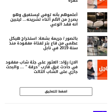
حفرة
أعلموهم بأنه توفي ليستفيق وهو
يصرخ من الألم أثناء تشريحه… ليتبين
انه فقد الوعي
بالصور / جريمة بشعة: استخراج هيكل
عظمي من قاع بئر لفتاة مفقودة منذ
سنة 2019 في نابل
الان/ روّاد: العثور على جثة شاب مفقود
في حادث غرق قارب “حرقة ” … والبحث
جاري على الشاب الثالث
اضغط للتعليق