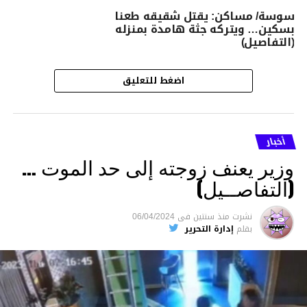
سوسة/ مساكن: يقتل شقيقه طعنا
بسكين… ويتركه جثة هامدة بمنزله
(التفاصيل)
اضغط للتعليق
أخبار
وزير يعنف زوجته إلى حد الموت …
(التفاصــيل)
نشرت
منذ سنتين
فى
06/04/2024
بقلم
إدارة التحرير