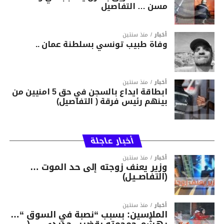
مسن … التفاصيل
أخبار
منذ سنتين
وفاة طبيب تونسي بسلطنة عمان ..
أخبار
منذ سنتين
ابطاقة ايداع بالسجن في حق 5 امنيين من
بينهم رئيس فرقة ( التفاصيل)
أخبار عاجلة
أخبار
منذ سنتين
وزير يعنف زوجته إلى حد الموت …
(التفاصــيل)
أخبار
منذ سنتين
الملاسين: بسبب “نصبة في السوق “…
يهشّم جمجمته بقضيب حديدي … (