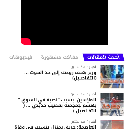
أحدث المقالات
مقالات مشهورة
فيديوهات
أخبار
منذ سنتين
وزير يعنف زوجته إلى حد الموت …
(التفاصــيل)
أخبار
منذ سنتين
الملاسين: بسبب “نصبة في السوق “…
يهشّم جمجمته بقضيب حديدي … (
التفـاصيل )
أخبار
منذ سنتين
العاصمة: حريق بمنزل يتسبب في وفاة