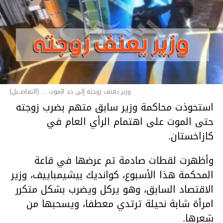
وزير يعنف زوجته إلى حد الموت ... (التفاصــيل)
استحوذت محاكمة وزير سابق متهم بضرب زوجته
حتى الموت على اهتمام الرأي العام في
كازاخستان.
وأظهرت لقطات صادمة تم عرضها في قاعة
المحكمة هذا الأسبوع، كوانديك بيشيمباييف، وزير
الاقتصاد السابق، وهو يركل ويضرب بشكل متكرر
امرأة شابة نحيلة ترتدي معطفا، ويسحبها من
شعرها.