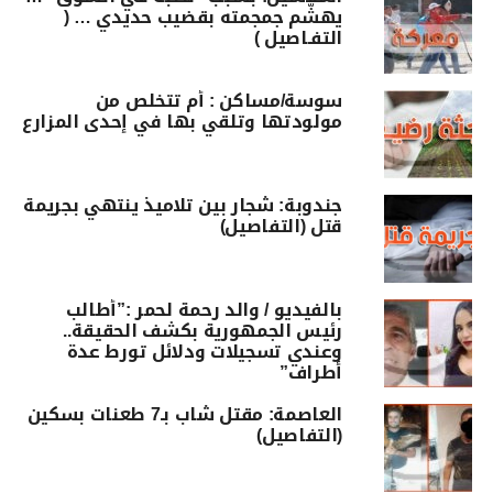
يهشّم جمجمته بقضيب حديدي … (
التفـاصيل )
سوسة/مساكن : أم تتخلص من
مولودتها وتلقي بها في إحدى المزارع
جندوبة: شجار بين تلاميذ ينتهي بجريمة
قتل (التفاصيل)
بالفيديو / والد رحمة لحمر :”أطالب
رئيس الجمهورية بكشف الحقيقة..
وعندي تسجيلات ودلائل تورط عدة
أطراف”
العاصمة: مقتل شاب بـ7 طعنات بسكين
(التفاصيل)