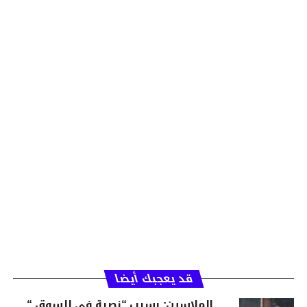
قد يعجبك أيضا
الملاسين: بسبب “نصبة في السوق “…