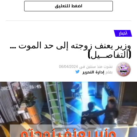
اضغط للتعليق
أخبار
وزير يعنف زوجته إلى حد الموت …
(التفاصــيل)
نشرت
منذ سنتين
فى
06/04/2024
بقلم
إدارة التحرير