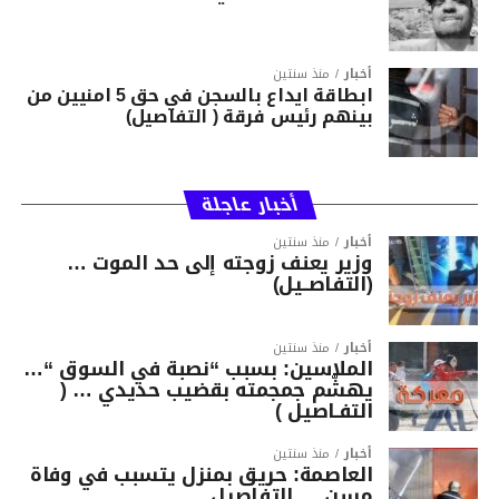
أخبار
منذ سنتين
ابطاقة ايداع بالسجن في حق 5 امنيين من
بينهم رئيس فرقة ( التفاصيل)
أخبار عاجلة
أخبار
منذ سنتين
وزير يعنف زوجته إلى حد الموت …
(التفاصــيل)
أخبار
منذ سنتين
الملاسين: بسبب “نصبة في السوق “…
يهشّم جمجمته بقضيب حديدي … (
التفـاصيل )
أخبار
منذ سنتين
العاصمة: حريق بمنزل يتسبب في وفاة
مسن … التفاصيل