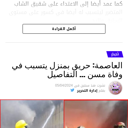
كما عمد أيضا إلى الاعتداء على شقيق الشاب
المتضرر ليتسبب له أيضا في كسور على مستوى
السابق واليد.
هذا وقد تمكن أعوان مركز الأمن الوطني بحي
أكمل القراءة
هلال في توقيت قياسي من محاصرة المشتبه به
والقبض عليه وإحالته على التحقيق في خصوص
ما نُسبه إليه.
أخبار
العاصمة: حريق بمنزل يتسبب في
وفاة مسن … التفاصيل
متابعة
نشرت
منذ سنتين
فى
05/04/2024
بقلم
إدارة التحرير
قسم الاخبار