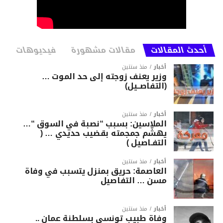
أحدث المقالات
مقالات مشهورة
فيديوهات
أخبار
منذ سنتين
وزير يعنف زوجته إلى حد الموت …
(التفاصــيل)
أخبار
منذ سنتين
الملاسين: بسبب “نصبة في السوق “…
يهشّم جمجمته بقضيب حديدي … (
التفـاصيل )
أخبار
منذ سنتين
العاصمة: حريق بمنزل يتسبب في وفاة
مسن … التفاصيل
أخبار
منذ سنتين
وفاة طبيب تونسي بسلطنة عمان ..