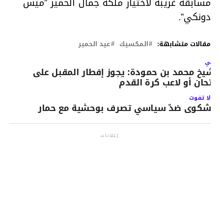
مسابقة غريبة لاختيار ملكة جمال الحمير ”ميس
دونكي”.
مقالات متشابهة:
المكسيك
عيد الحمير
لتالي
لشيخ محمد بن حمودة: يجوز إفطار المقبل على
متحان أو لاعب كرة القدم
لا تفوت
شكوى ضدّ سياسي تصرف بوحشية مع حمار
إعلانات