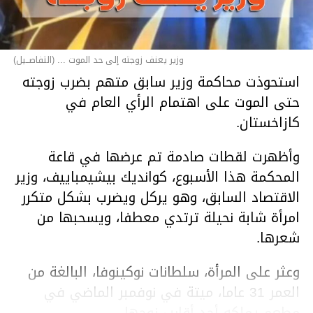
وزير يعنف زوجته إلى حد الموت ... (التفاصــيل)
استحوذت محاكمة وزير سابق متهم بضرب زوجته
حتى الموت على اهتمام الرأي العام في
كازاخستان.
وأظهرت لقطات صادمة تم عرضها في قاعة
المحكمة هذا الأسبوع، كوانديك بيشيمباييف، وزير
الاقتصاد السابق، وهو يركل ويضرب بشكل متكرر
امرأة شابة نحيلة ترتدي معطفا، ويسحبها من
شعرها.
وعثر على المرأة، سلطانات نوكينوفا، البالغة من
العمر 31 عاما، ميتة في نوفمبر الماضي في
مطعم يملكه أحد أقارب زوجها.