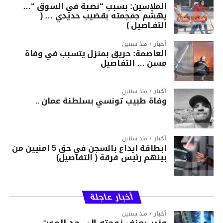
الملاسين: بسبب “نصبة في السوق “…
يهشّم جمجمته بقضيب حديدي … (
التفـاصيل )
أخبار
منذ سنتين
العاصمة: حريق بمنزل يتسبب في وفاة
مسن … التفاصيل
أخبار
منذ سنتين
وفاة طبيب تونسي بسلطنة عمان ..
أخبار
منذ سنتين
ابطاقة ايداع بالسجن في حق 5 امنيين من
بينهم رئيس فرقة ( التفاصيل)
أخبار عاجلة
أخبار
منذ سنتين
وزير يعنف زوجته إلى حد الموت …