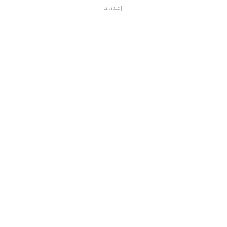
إعلانات
م.م