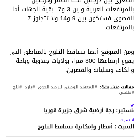
الصغرى بين درجتين تحت الصفر ودرجتين
بالمرتفعات الغربية وبين 3 و7 ببقية الجهات أما
القصوى فستكون بين 9 و14 ولا تتجاوز 7
بالمرتفعات.
ومن المتوقع أيضا تساقط الثلوج بالمناطق التي
يفوع ارتفاعها 800 مترا، بولايات جندوبة وباجة
والكاف وسليانة والقصرين.
مقالات متشابهة:
المعهد الوطني للرصد الجوي
بارد
ثلج
طقس
لتالي
لمنستير: رجة أرضية شرق جزيرة قوريا
لا تفوت
السبت : أمطار وإمكانية تساقط الثلوج