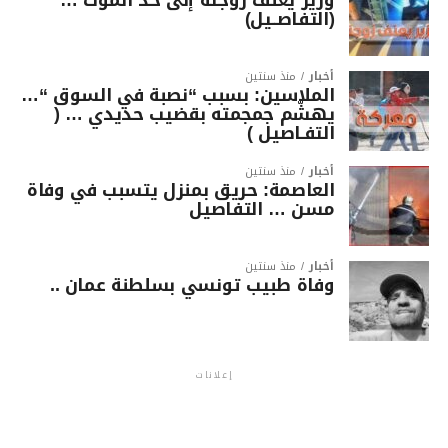
(التفاصــيل)
أخبار
منذ سنتين
الملاسين: بسبب “نصبة في السوق “…
يهشّم جمجمته بقضيب حديدي … (
التفـاصيل )
أخبار
منذ سنتين
العاصمة: حريق بمنزل يتسبب في وفاة
مسن … التفاصيل
أخبار
منذ سنتين
وفاة طبيب تونسي بسلطنة عمان ..
إعلانات