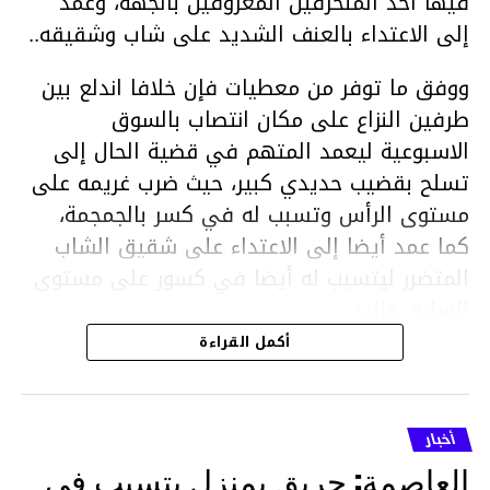
فيها أحد المنحرفين المعروفين بالجهة، وعمد
إلى الاعتداء بالعنف الشديد على شاب وشقيقه..
ووفق ما توفر من معطيات فإن خلافا اندلع بين
طرفين النزاع على مكان انتصاب بالسوق
الاسبوعية ليعمد المتهم في قضية الحال إلى
تسلح بقضيب حديدي كبير، حيث ضرب غريمه على
مستوى الرأس وتسبب له في كسر بالجمجمة،
كما عمد أيضا إلى الاعتداء على شقيق الشاب
المتضرر ليتسبب له أيضا في كسور على مستوى
السابق واليد.
هذا وقد تمكن أعوان مركز الأمن الوطني بحي
أكمل القراءة
هلال في توقيت قياسي من محاصرة المشتبه به
والقبض عليه وإحالته على التحقيق في خصوص
ما نُسبه إليه.
أخبار
العاصمة: حريق بمنزل يتسبب في