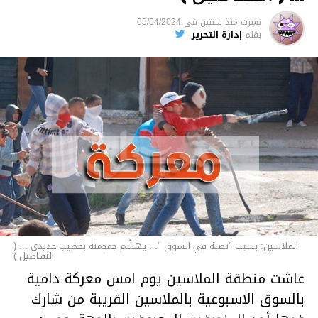
السجن لمدة تصل إلى 20 عاما.
نشرت
منذ سنتين
فى
05/04/2024
الأخبار
بقلم
إدارة التحرير
الملاسين: بسبب "نصبة في السوق "... يهشّم جمجمته بقضيب حديدي ... (
التفـاصيل )
عاشت منطقة الملاسين يوم امس معركة دامية
بالسوق الاسبوعية بالملاسين القريبة من شارك