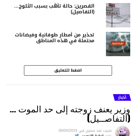
القصرين: حالة تأهّب بسبب الثّلوج…
(التفاصيل)
تحذير من أمطار طوفانية وفيضانات
محتملة في هذه المناطق
اضغط للتعليق
أخبار
وزير يعنف زوجته إلى حد الموت …
(التفاصــيل)
نشرت
منذ سنتين
فى
06/04/2024
بقلم
إدارة التحرير