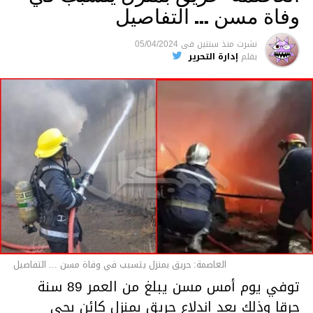
وفاة مسن … التفاصيل
متابعة
نشرت
منذ سنتين
فى
05/04/2024
بقلم
إدارة التحرير
قسم الاخبار
العاصمة: حريق بمنزل يتسبب في وفاة مسن ... التفاصيل
توفي يوم أمس مسن يبلغ من العمر 89 سنة
حرقا وذلك بعد اندلاع حريق بمنزل كائن بحي